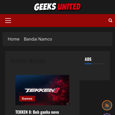
Skip
to
content
Primary
Menu
Home
Bandai Namco
Bandai Namco
ADS
Games
TEKKEN 8: Bob ganha novo