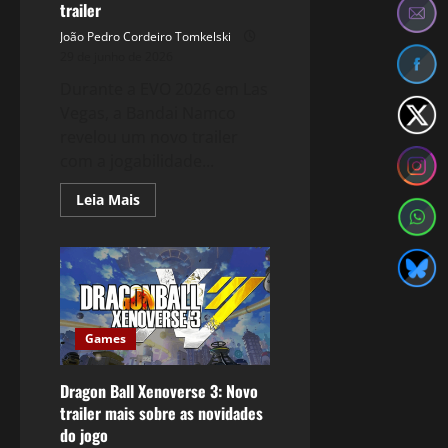
trailer
João Pedro Cordeiro Tomkelski
29 de junho de 2026
Durante a EVO 2026 em Las
Vegas, a Bandai Namco
revelou um novo trailer
com a jogabilidade...
Read
Leia Mais
more
about
TEKKEN
8:
Bob
ganha
novo
trailer
Games
Dragon Ball Xenoverse 3: Novo
trailer mais sobre as novidades
do jogo