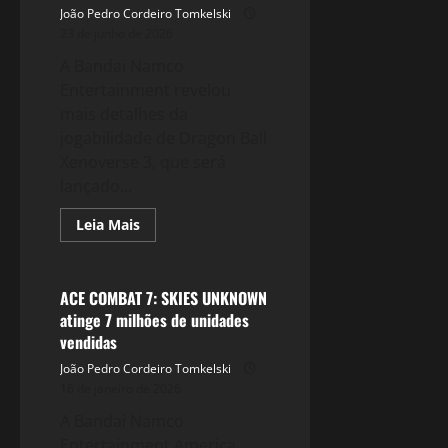
João Pedro Cordeiro Tomkelski
23 de junho de 2026
A Bandai Namco
Entertainment revelou
mais detalhes da
jogabilidade de Dragon Ball
Xenoverse 3, que será
lançado...
Read
Leia Mais
more
Games
about
Dragon
Ball
Xenoverse
ACE COMBAT 7: SKIES UNKNOWN
3:
atinge 7 milhões de unidades
Novo
trailer
vendidas
mais
sobre
João Pedro Cordeiro Tomkelski
as
16 de janeiro de 2026
novidades
do
A Bandai Namco
jogo
Entertainment America