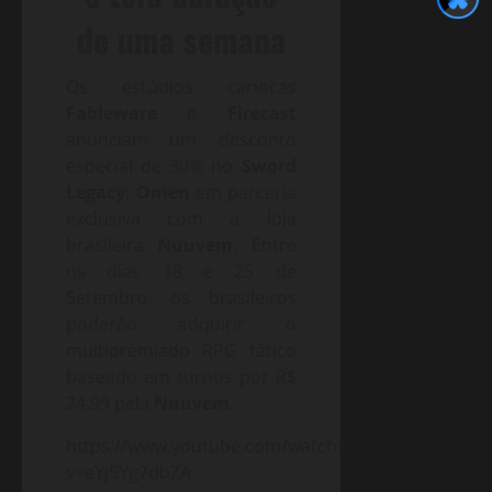
de uma semana
Os estúdios cariocas
Fableware
e
Firecast
anunciam um desconto
especial de 30% no
Sword
Legacy: Omen
em parceria
exclusiva com a loja
brasileira
Nuuvem
. Entre
os dias 18 e 25 de
Setembro, os brasileiros
poderão adquirir o
multipremiado RPG tático
baseado em turnos por R$
24,99 pela
Nuuvem
.
https://www.youtube.com/watch?
v=eYj5Yg7dbZA