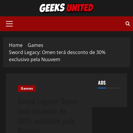
Skip
to
content
Primary
Menu
Home
Games
Sword Legacy: Omen terá desconto de 30%
exclusivo pela Nuuvem
ADS
Games
Sword Legacy: Omen
terá desconto de
30% exclusivo pela
Nuuvem