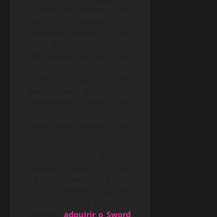
jogador terá acesso a oito
heróis diferentes e
precisará montar o seu
time de acordo com as
dificuldades de cada fase,
explorando os pontos
fortes de cada um dos
personagens. Além disso,
experimentar combinações
e combos especiais é a
chave para progredir no
jogo.
A promoção de 30% na
Nuuvem começará no dia
18 e se estenderá até o dia
25 de Setembro. Durante
esse período, os jogadores
poderão
adquirir o Sword