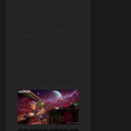
pilotos para cada facção,
como hologramas,
decalques, componentes
de painel (incluindo um
boneco em estilo
bobblehead do Baby Yoda
para enfeitar qualquer
painel de caça estelar da
Nova República) e outros
enfeites, tanto para os
caças do Império, quanto
para os da Nova República.