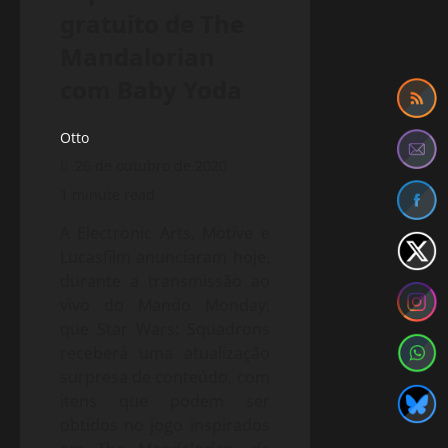
gratuito de The
Mandalorian
com Baby Yoda
Otto
26 de outubro de 2020
1 minute read
A Electronic Arts, Motive e
Lucasfilm anunciaram hoje,
durante a transmissão ao
vivo do Mando Monday,
que Star Wars: Squadrons
receberá uma atualização
surpresa de conteúdo, com
itens que podem ser
obtidos no jogo inspirados