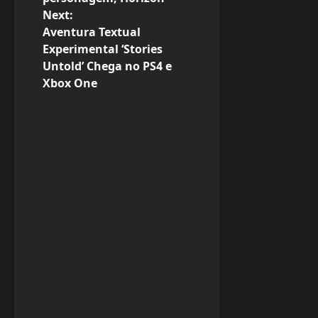
Next:
t
Aventura Textual
n
Experimental ‘Stories
Untold’ Chega no PS4 e
a
Xbox One
v
i
g
a
t
i
o