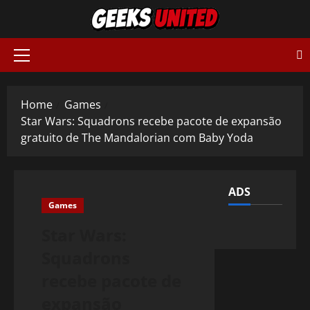
Skip
to
content
Primary
Menu
Home
Games
Star Wars: Squadrons recebe pacote de expansão
gratuito de The Mandalorian com Baby Yoda
ADS
Games
Star Wars:
Squadrons
recebe pacote de
expansão