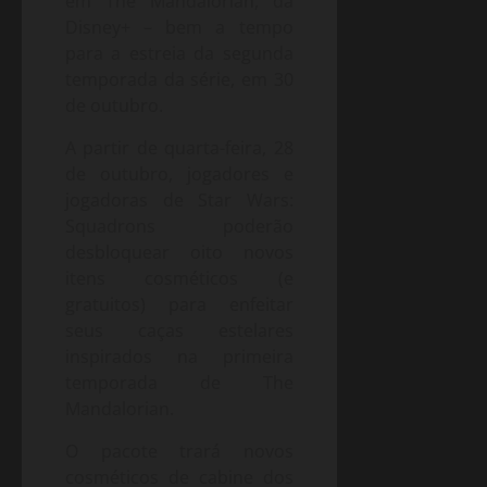
em The Mandalorian, da
Disney+ – bem a tempo
para a estreia da segunda
temporada da série, em 30
de outubro.
A partir de quarta-feira, 28
de outubro, jogadores e
jogadoras de Star Wars:
Squadrons poderão
desbloquear oito novos
itens cosméticos (e
gratuitos) para enfeitar
seus caças estelares
inspirados na primeira
temporada de The
Mandalorian.
O pacote trará novos
cosméticos de cabine dos