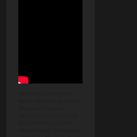
Além do lançamento de
Space Harrier II
, os títulos
emulados lançados
anteriormente na coleção
SEGA Forever, incluindo:
Altered Beast, The Revenge