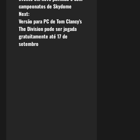
campeonatos de Skydome
s
Next:
Versão para PC de Tom Clancy’s
t
The Division pode ser jogada
n
gratuitamente até 17 de
setembro
a
v
i
g
a
t
i