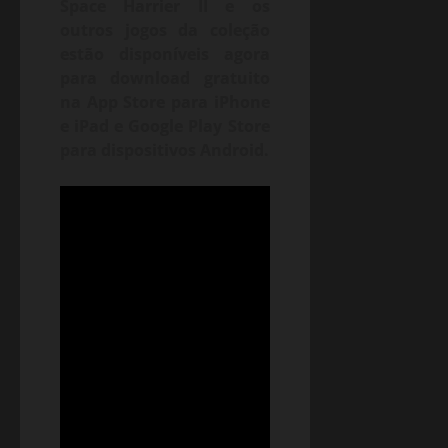
Space Harrier II e os
outros jogos da coleção
estão disponíveis agora
para download gratuito
na App Store para iPhone
e iPad e Google Play Store
para dispositivos Android.