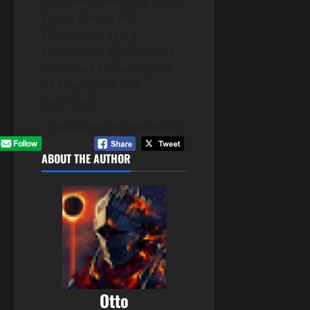
of Shinobi, Phantasy Star II,
Comix Zone,
e
Kid
Chameleon
, agora
apresentam significativas
melhorias e atualizações
na emulação e nos
controles.
Please follow and like us:
ABOUT THE AUTHOR
Otto