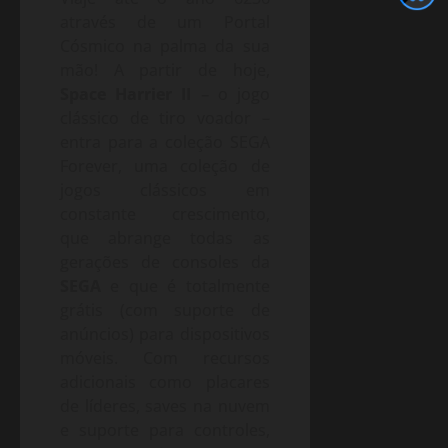
através de um Portal
Cósmico na palma da sua
mão! A partir de hoje,
Space Harrier II
–
o jogo
clássico de tiro voador –
entra para a coleção SEGA
Forever, uma coleção de
jogos clássicos em
constante crescimento,
que abrange todas as
gerações de consoles da
SEGA
e que é totalmente
grátis (com suporte de
anúncios) para dispositivos
móveis. Com recursos
adicionais como placares
de líderes, saves na nuvem
e suporte para controles,