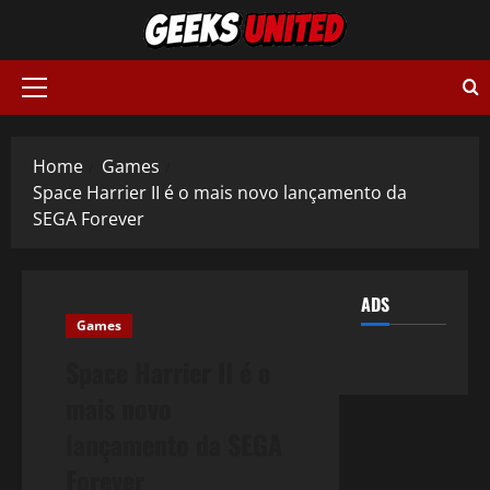
Skip
to
content
Primary
Menu
Home
Games
Space Harrier II é o mais novo lançamento da
SEGA Forever
ADS
Games
Space Harrier II é o
mais novo
lançamento da SEGA
Forever