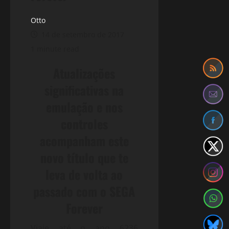
Otto
14 de setembro de 2017
1 minute read
Atualizações
significativas na
emulação e nos
controles
acompanham este
novo título que te
leva de volta ao
passado com o SEGA
Forever
Viaje até o ano 6236