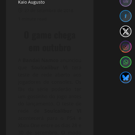
Kaio Augusto
27 de setembro de 2018
1 minute read
O game chega
em outubro
A
Bandai Namco
anunciou
que
Soulcalibur VI
terá
teste de rede aberto aos
jogadores de consoles. Os
fãs da série poderão ter
um gostinho do jogo antes
do lançamento. O teste de
rede de
Soulcalibur VI
acontecerá para o PS4 e
Xbox One entre os dias 28 e
30 de setembro. O modo