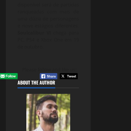
disponível será de partidas
ranqueadas com mais de
uma dúzia de personagens
e nove estágios diferentes.
Soulcalibur VI
chega para
PC, PS4 e Xbox One em 19
de outubro.
Please follow and like us:
ABOUT THE AUTHOR