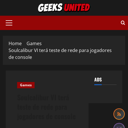
Skip
to
content
Primary
Menu
Home
Games
Soulcalibur VI terá teste de rede para jogadores
de console
ADS
Games
Soulcalibur VI terá
teste de rede para
jogadores de console