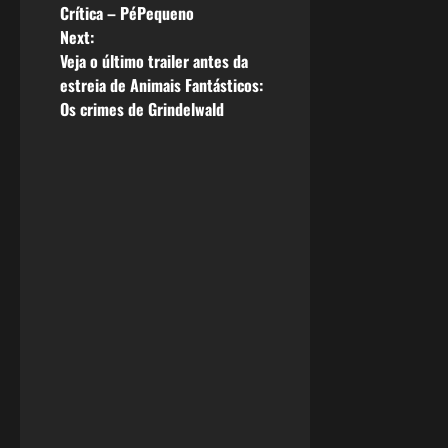
Crítica – PéPequeno
o
Next:
Veja o último trailer antes da
s
estreia de Animais Fantásticos:
Os crimes de Grindelwald
t
n
a
v
i
g
a
t