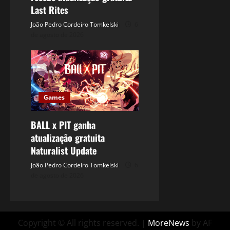
Last Rites
João Pedro Cordeiro Tomkelski
6
de agosto de 2026
Games
BALL x PIT ganha
atualização gratuita
Naturalist Update
João Pedro Cordeiro Tomkelski
6
de agosto de 2026
Copyright © All rights reserved.
|
MoreNews
by AF