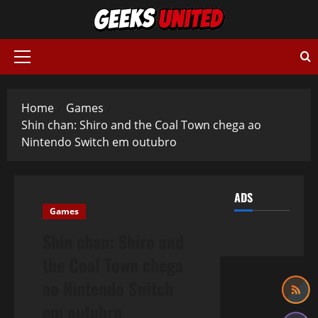
Skip
to
content
Primary
Menu
Home
Games
Shin chan: Shiro and the Coal Town chega ao
Nintendo Switch em outubro
ADS
Games
Shin chan: Shiro and
the Coal Town chega
ao Nintendo Switch
em outubro