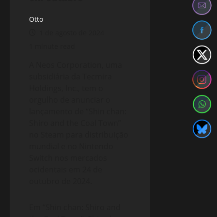
Otto
1 de agosto de 2024
1 minute read
A Neos Corporation, uma
subsidiária da Tecmira
Holdings, Inc., tem o
orgulho de anunciar o
lançamento de “Shin chan:
Shiro and the Coal Town”
no Steam para distribuição
mundial e no Nintendo
Switch nos mercados
ocidentais em 24 de
outubro de 2024.
Em “Shin chan: Shiro and