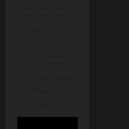
the Coal Town”, Shin chan e
a família Nohara visitam a
cidade de Akita. O jogo
retrata a vida diária de Shin
chan enquanto ele e Shiro
vivenciam várias coisas nas
suas viagens entre os dois
mundos da realidade e
uma cidade misteriosa. O
jogo pode ser apreciado
por pessoas de todas as
idades e gêneros, desde fãs
de “Crayon Shin chan” até
fãs de videogame que
querem vivenciar uma
história completa.