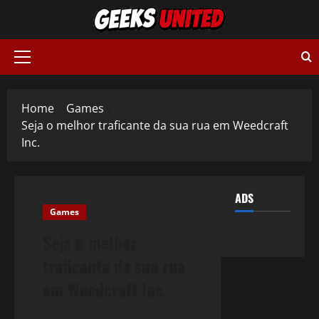
Skip
to
content
Primary
Menu
Home
Games
Seja o melhor traficante da sua rua em Weedcraft
Inc.
ADS
Games
Seja o melhor
traficante da sua rua
em Weedcraft Inc.