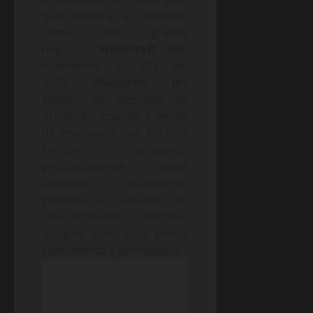
que explora a cannabis
como um grande
negócio:
Weedcraft Inc
.
Acendendo os PCs em
2019,
Weedcraft Inc
explora os negócios de
produção, criação e venda
de marijuana nos Estados
Unidos, transitando
profundamente pelos
aspectos financeiros,
políticos e culturais do
relacionamento complexo
do país com essa planta
controversa e promissora.