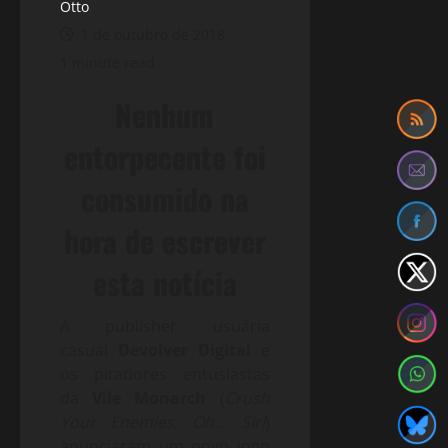
Otto
1 de outubro de 2018
1 minute read
Nenhum
entorpecente foi
consumido na
hora de escrever
esta notícia
A publisher usuária
casual
Devolver Digital
e
os pitadores entusiastas
da
Vile Monarch
(
Crush
Your Enemies, Oh… Sir!
)
anunciaram um novo jogo