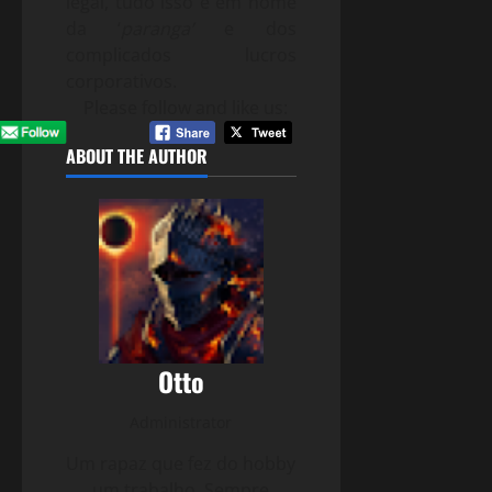
legal, tudo isso é em nome
da ‘
paranga’
e dos
complicados lucros
corporativos.
Please follow and like us:
ABOUT THE AUTHOR
Otto
Administrator
Um rapaz que fez do hobby
um trabalho. Sempre