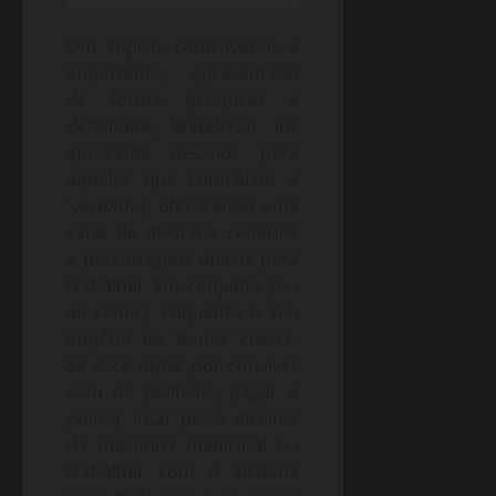
Um tópico controverso e
importante, apresentado
de forma perspicaz e
detalhada, Weedcraft Inc
apresenta desafios para
aqueles que controlam a
‘
verdinha’
, oferecendo uma
série de diversos cenários
e personagens únicos para
trabalhar em conjunto (ou
ao redor), enquanto o seu
império do ‘
banza’
cresce.
Se você optar por conviver
com os políticos, pagar a
polícia, lutar pelos direitos
da maconha medicinal ou
trabalhar com o sistema