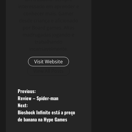
interessado em aprender e
conhecer mais. Gamer
desde criança e aficionado
por Board games. Altas
madrugadas jogando e
trabalhando
incansavelmente.
Visit Website
View All Posts
P
Previous:
Review – Spider-man
o
Next:
Bioshock Infinite está a preço
s
de banana na Hype Games
t