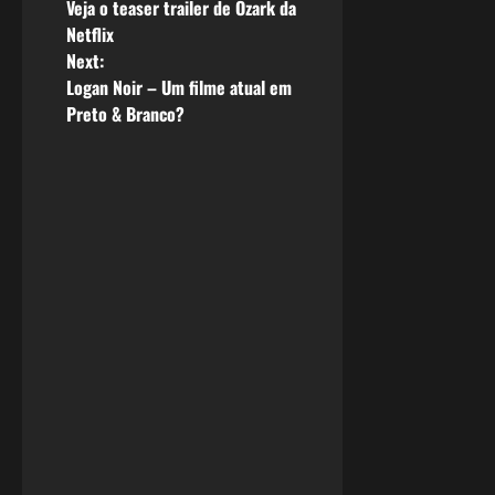
Veja o teaser trailer de Ozark da
o
Netflix
Next:
s
Logan Noir – Um filme atual em
Preto & Branco?
t
n
a
v
i
g
a
t