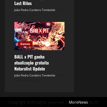
Last Rites
João Pedro Cordeiro Tomkelski
6
de agosto de 2026
Games
BALL x PIT ganha
atualização gratuita
Naturalist Update
João Pedro Cordeiro Tomkelski
6
de agosto de 2026
Copyright © All rights reserved.
|
MoreNews
by AF