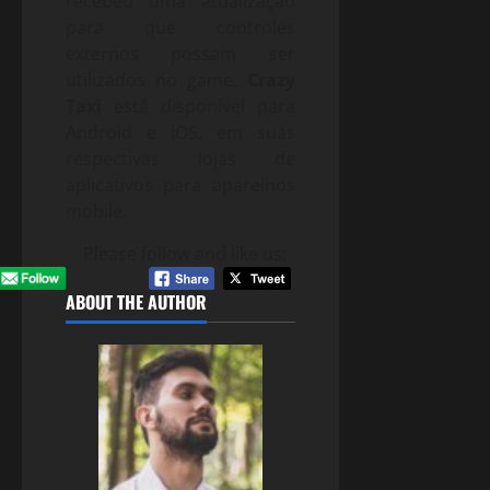
recebeu uma atualização
para que controles
externos possam ser
utilizados no game.
Crazy
Taxi
está disponível para
Android e iOS, em suas
respectivas lojas de
aplicativos para aparelhos
mobile.
Please follow and like us:
ABOUT THE AUTHOR