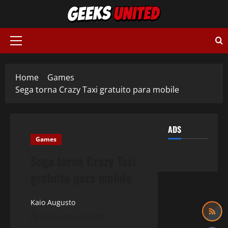
Skip
to
content
Primary
Menu
Home
Games
Sega torna Crazy Taxi gratuito para mobile
ADS
Games
Sega torna Crazy Taxi
gratuito para mobile
Kaio Augusto
26 de maio de 2017