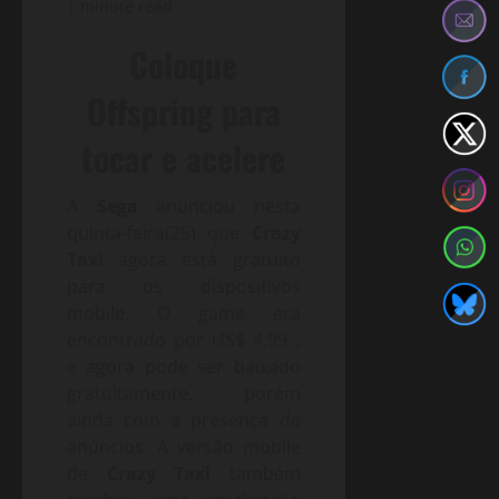
1 minute read
Coloque
Offspring para
tocar e acelere
A
Sega
anunciou nesta
quinta-feira(25) que
Crazy
Taxi
agora está gratuito
para os dispositivos
mobile. O game era
encontrado por US$ 4,99 ,
e agora pode ser baixado
gratuitamente, porém
ainda com a presença de
anúncios. A versão mobile
de
Crazy Taxi
também