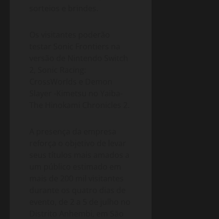
sorteios e brindes.
Os visitantes poderão
testar Sonic Frontiers na
versão de Nintendo Switch
2, Sonic Racing:
CrossWorlds e Demon
Slayer -Kimetsu no Yaiba-
The Hinokami Chronicles 2.
A presença da empresa
reforça o objetivo de levar
seus títulos mais amados a
um público estimado em
mais de 200 mil visitantes
durante os quatro dias de
evento, de 2 a 5 de julho no
Distrito Anhembi, em São