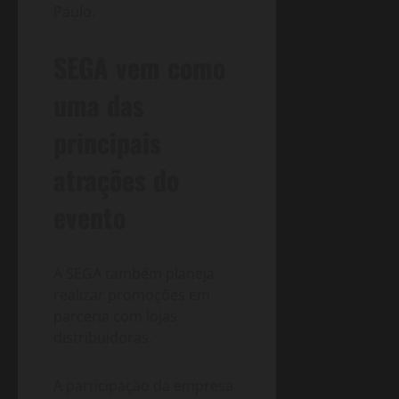
Paulo.
SEGA vem como
uma das
principais
atrações do
evento
A SEGA também planeja
realizar promoções em
parceria com lojas
distribuidoras.
A participação da empresa