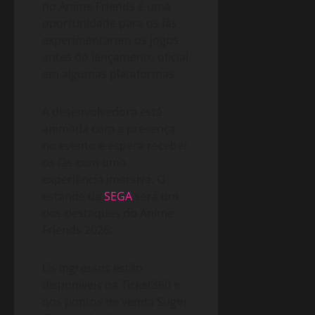
no Anime Friends é uma
oportunidade para os fãs
experimentarem os jogos
antes do lançamento oficial
em algumas plataformas.
A desenvolvedora está
animada com a presença
no evento e espera receber
os fãs com uma
experiência imersiva. O
estande da
SEGA
será um
dos destaques do Anime
Friends 2026.
Os ingressos estão
disponíveis na Ticket360 e
nos pontos de venda Sugoi