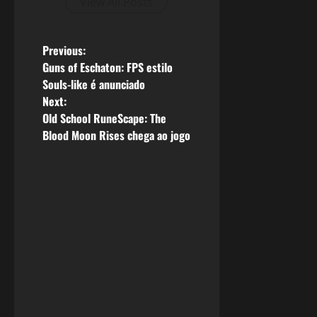
View All Posts
P
Previous:
Guns of Eschaton: FPS estilo
o
Souls-like é anunciado
Next:
s
Old School RuneScape: The
Blood Moon Rises chega ao jogo
t
n
a
v
i
g