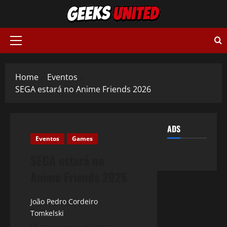
Skip
to
content
Primary
Menu
Home
Eventos
SEGA estará no Anime Friends 2026
ADS
Eventos
Games
SEGA estará no
Anime Friends 2026
João Pedro Cordeiro
Tomkelski