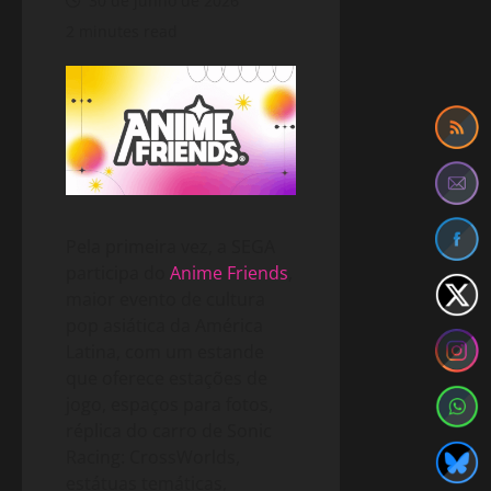
30 de junho de 2026
2 minutes read
Pela primeira vez, a SEGA
participa do
Anime Friends
,
maior evento de cultura
pop asiática da América
Latina, com um estande
que oferece estações de
jogo, espaços para fotos,
réplica do carro de Sonic
Racing: CrossWorlds,
estátuas temáticas,