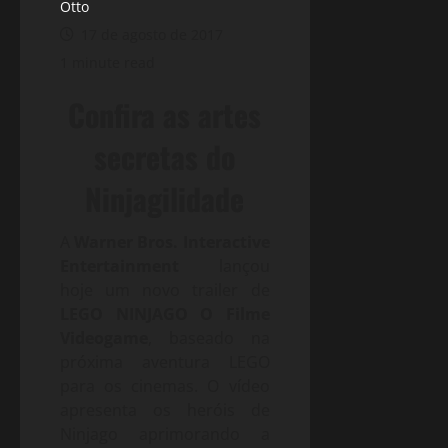
Otto
17 de agosto de 2017
1 minute read
Confira as artes
secretas do
Ninjagilidade
A
Warner Bros. Interactive
Entertainment
lançou
hoje um novo trailer de
LEGO NINJAGO O Filme
Videogame
, baseado na
próxima aventura LEGO
para os cinemas. O vídeo
apresenta os heróis de
Ninjago aprimorando a