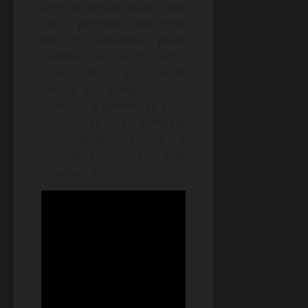
arte de Ninjagilidade, que
lhes permite percorrer
Ninjago andando pelas
paredes, utilizando saltos
super altos e lutando
contra os inimigos para
dominar e aprimorar suas
habilidades de combate
com golpes épicos e
manobras incríveis que
desafiam a gravidade.