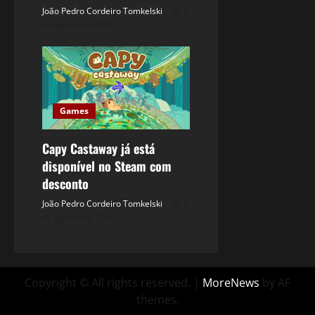
João Pedro Cordeiro Tomkelski
8
de agosto de 2026
Games
Capy Castaway já está
disponível no Steam com
desconto
João Pedro Cordeiro Tomkelski
6
de agosto de 2026
Copyright © All rights reserved.
|
MoreNews
by AF
themes.