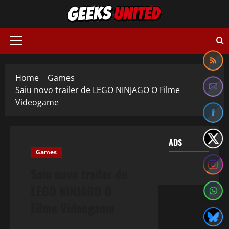
Skip
to
content
Primary
Menu
Home
Games
Saiu novo trailer de LEGO NINJAGO O Filme
Videogame
ADS
Games
Saiu novo trailer de
LEGO NINJAGO O
Filme Videogame