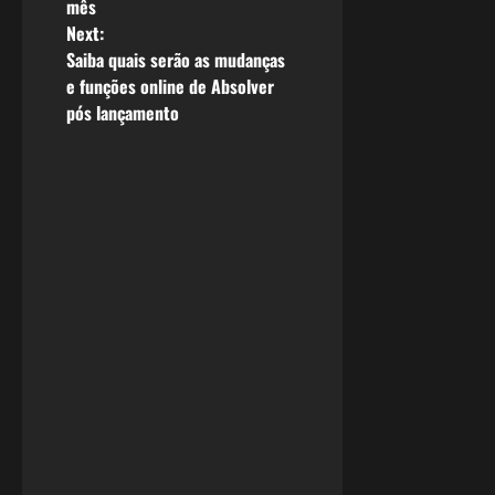
mês
s
Next:
Saiba quais serão as mudanças
t
e funções online de Absolver
n
pós lançamento
a
v
i
g
a
t
i
o