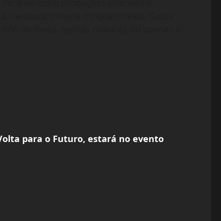
 Perdido entre produções orientais e
a,literatura, cinema ou quadrinhos. Gasta
RPG de mesa, teorias malucas ou apenas o
Volta para o Futuro, estará no evento