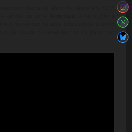
mericano desde os anos 40. Agora em 2017,
a versão na série
Riverdale
. A série traz a
inato misterioso de uma adolescente e como
io da cidade. O canal Warner irá transmitir