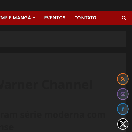
IME E MANGÁ
EVENTOS
CONTATO
Warner Channel
viram série moderna com
nse