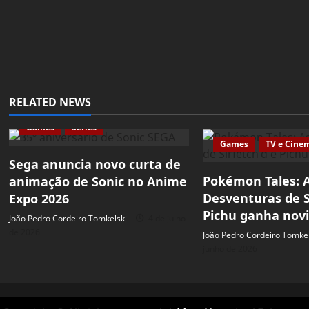
RELATED NEWS
Games
Séries
Games
TV e Cine
Sega anuncia novo curta de
Pokémon Tales: 
animação de Sonic no Anime
Desventuras de S
Expo 2026
Pichu ganha nov
João Pedro Cordeiro Tomkelski
4 de julho
de 2026
João Pedro Cordeiro Tomkel
junho de 2026