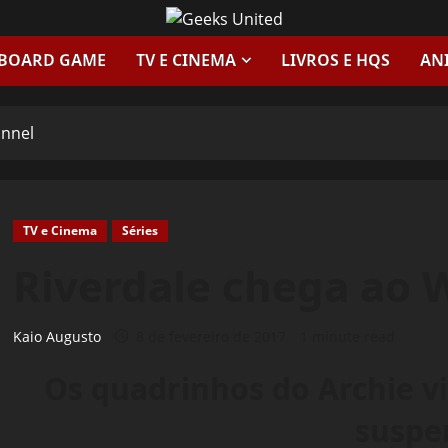
 BOARD GAME
TV E CINEMA
LIVROS E HQS
AN
annel
TV e Cinema
Séries
Riverdale chega ao 
Kaio Augusto
8 de fevereiro de 2017
1 minute read
Os quadrinhos do Archie 
suspe