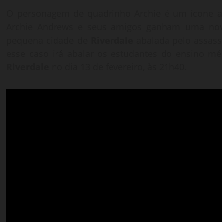
O personagem de quadrinho Archie é um ícone a
Archie Andrews e seus amigos ganham uma nov
pequena cidade de
Riverdale
abalada pelo assass
esse caso irá abalar os estudantes do ensino méd
Riverdale
no dia 13 de fevereiro, às 21h40.