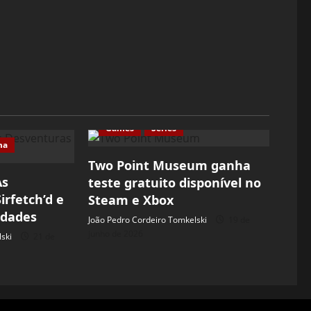
Games
Séries
ma
Two Point Museum ganha
As
teste gratuito disponível no
irfetch’d e
Steam e Xbox
idades
João Pedro Cordeiro Tomkelski
19 de
junho de 2026
ski
21 de