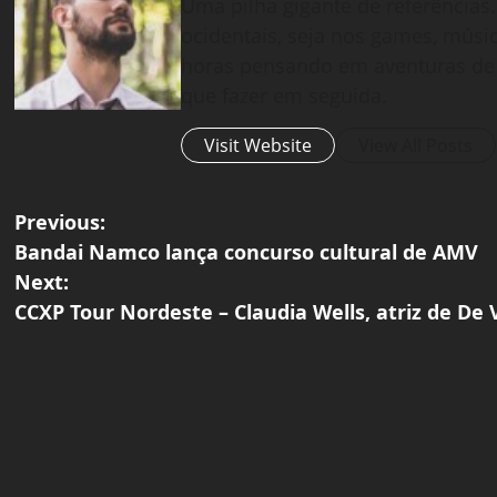
Uma pilha gigante de referências.
ocidentais, seja nos games, músic
horas pensando em aventuras de 
que fazer em seguida.
Visit Website
View All Posts
P
Previous:
Bandai Namco lança concurso cultural de AMV
o
Next:
CCXP Tour Nordeste – Claudia Wells, atriz de De 
s
t
n
a