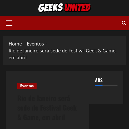
Skip
to
content
Primary
Menu
Home
Eventos
Rio de Janeiro será sede de Festival Geek & Game,
em abril
ADS
Eventos
Rio de Janeiro será
sede de Festival Geek
& Game, em abril