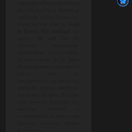
será palco do maior evento
de Cultura Pop e Games já
realizado no Rio de Janeiro.
Durante três dias, o
Geek
& Game Rio Festival
vai
reunir
70 mil
fãs de
eSports, videogames,
quadrinhos, colecionáveis,
filmes e séries de TV. Além
de desfilar seus cosplays e
vibrar com os
campeonatos, os visitantes
poderão assistir palestras,
participar de Meet & Greet
com artistas famosos dos
cenários nacional e
internacional e encontrar
diversos produtos desses
segmentos.