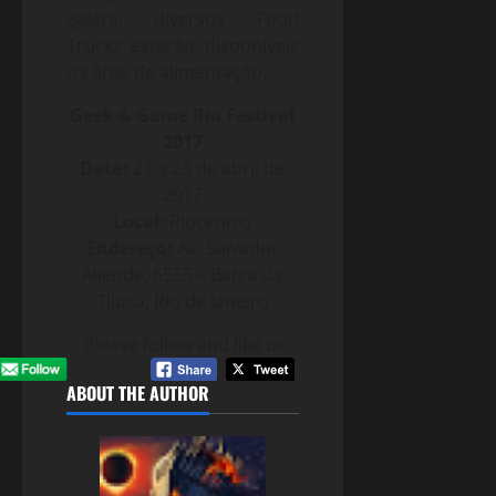
galera, diversos Food
Trucks estarão disponíveis
na área de alimentação.
Geek & Game Rio Festival
2017
Data:
21 a 23 de abril de
2017
Local:
Riocentro
Endereço:
Av. Salvador
Allende, 6555 – Barra da
Tijuca, Rio de Janeiro
Please follow and like us:
ABOUT THE AUTHOR