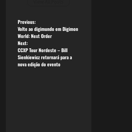
View All Posts
P
Previous:
Volte ao digimundo em Digimon
o
World: Next Order
Next:
s
CCXP Tour Nordeste – Bill
Sienkiewicz retornará para a
t
nova edição do evento
n
a
v
i
g