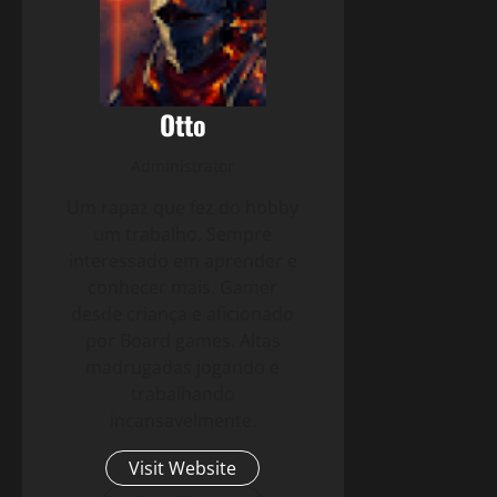
Otto
Administrator
Um rapaz que fez do hobby
um trabalho. Sempre
interessado em aprender e
conhecer mais. Gamer
desde criança e aficionado
por Board games. Altas
madrugadas jogando e
trabalhando
incansavelmente.
Visit Website