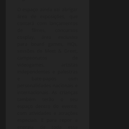
O espaço ainda vai abrigar
área de exposições, que
contará com lançamentos
de filmes, concursos
cosplay, área exclusiva
para board games, HQs,
sessões de Meet & Greet,
campeonatos de
videogames, artistas
independentes e palestras
e bate-papos com
personalidades nacionais e
internacionais. As crianças
também terão o seu
espaço dentro do evento,
com atividades e atrações
especiais. E para repor a
energia de toda essa