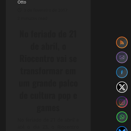
Otto
3 de fevereiro de 2017
2 minutes read
No feriado de 21
de abril, o
Riocentro vai se
transformar em
um grande palco
de cultura pop e
games
No feriado de 21 de abril e
até o dia 23, o Riocentro