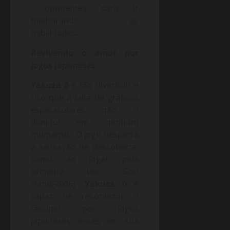
oponentes para ir
melhorando as
habilidades.
Revivendo o amor por
jogos japoneses
Yakuza 0
é tão divertido e
rico que a falta de gráficos
espetaculares não o
diminui em nenhum
momento. O jogo desperta
a sensação de descoberta,
como ao jogar pela
primeira vez God
Hand(2006).
Yakuza 0
é
capaz de reconectar o
fascínio por jogos
japoneses, esses em sua