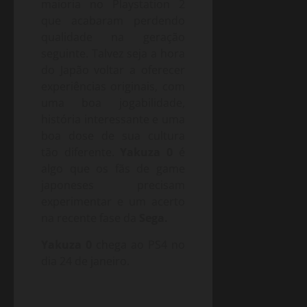
maioria no Playstation 2
que acabaram perdendo
qualidade na geração
seguinte. Talvez seja a hora
do Japão voltar a oferecer
experiências originais, com
uma boa jogabilidade,
história interessante e uma
boa dose de sua cultura
tão diferente.
Yakuza 0
é
algo que os fãs de game
japoneses precisam
experimentar e um acerto
na recente fase da
Sega.
Yakuza 0
chega ao PS4 no
dia 24 de janeiro.