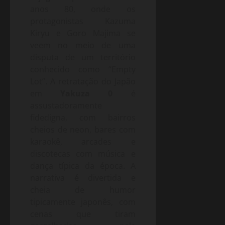
anos 80, onde os
protagonistas Kazuma
Kiryu e Goro Majima se
veem no meio de uma
disputa de um território
conhecido como “Empty
Lot”. A retratação do Japão
em
Yakuza 0
é
assustadoramente
fidedigna, com bairros
cheios de neon, bares com
karaokê, arcades e
discotecas com música e
dança típica da época. A
narrativa é divertida e
cheia de humor
tipicamente japonês, com
cenas que tiram