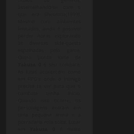
títulos do gêneros,
assemelhando-se com o
que era Shenmue(1999).
Mesmo com ambientes
limitados, ainda é possível
perder horas explorando
as diversas side-quests
espalhadas pelo game.
Outro ponto forte de
Yakuza 0
é seu combate.
As lutas acontecem como
em RPG’s onde o inimigo
precisa te ver para que o
combate tenha início.
Quando isso ocorre, os
personagens entram em
uma pequena arena e a
porradaria rola solta. Lutar
em
Yakuza 0
é muito