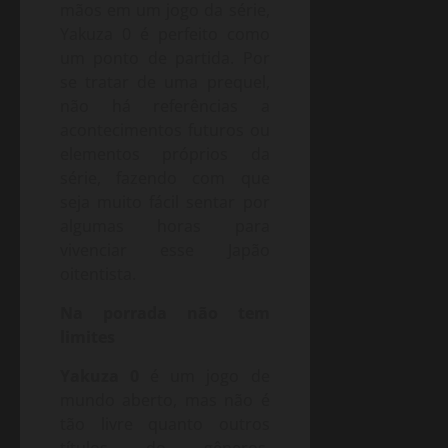
mãos em um jogo da série,
Yakuza 0 é perfeito como
um ponto de partida. Por
se tratar de uma prequel,
não há referências a
acontecimentos futuros ou
elementos próprios da
série, fazendo com que
seja muito fácil sentar por
algumas horas para
vivenciar esse Japão
oitentista.
Na porrada não tem
limites
Yakuza 0
é um jogo de
mundo aberto, mas não é
tão livre quanto outros