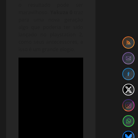
o resultado pode ser
maravilhoso.
Yakuza 0
traz
para uma nova geração
algo que poderia ter sido
lançado no playstation 2,
como seus antecessores, e
isso é um grande elogio.