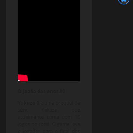
O Japão dos anos 80
Yakuza 0
é uma prequel da
série Yakuza, que
atualmente conta com 10
jogos no total. O game leva
o jogador para o final dos