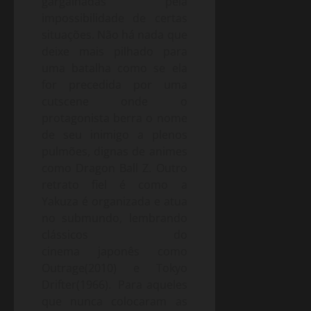
gargalhadas pela
impossibilidade de certas
situações. Não há nada que
deixe mais pilhado para
uma batalha como se ela
for precedida por uma
cutscene onde o
protagonista berra o nome
de seu inimigo a plenos
pulmões, dignas de animes
como Dragon Ball Z. Outro
retrato fiel é como a
Yakuza é organizada e atua
no submundo, lembrando
clássicos do
cinema japonês como
Outrage(2010) e Tokyo
Drifter(1966). Para aqueles
que nunca colocaram as