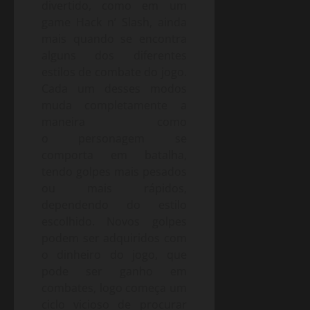
divertido, como em um
game Hack n’ Slash, ainda
mais quando se encontra
alguns dos diferentes
estilos de combate do jogo.
Cada um desses modos
muda completamente a
maneira como
o personagem se
comporta em batalha,
tendo golpes mais pesados
ou mais rápidos,
dependendo do estilo
escolhido. Novos golpes
podem ser adquiridos com
o dinheiro do jogo, que
pode ser ganho em
combates, logo começa um
ciclo vicioso de procurar