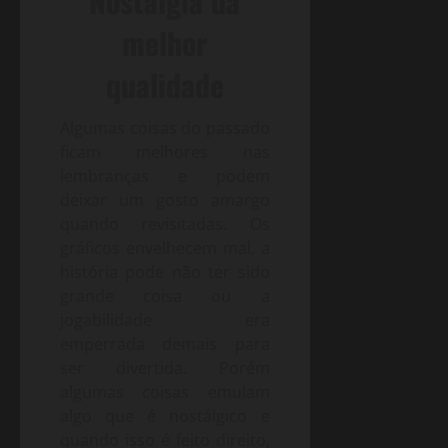
Nostalgia da
melhor
qualidade
Algumas coisas do passado
ficam melhores nas
lembranças e podem
deixar um gosto amargo
quando revisitadas. Os
gráficos envelhecem mal, a
história pode não ter sido
grande coisa ou a
jogabilidade era
emperrada demais para
ser divertida. Porém
algumas coisas emulam
algo que é nostálgico e
quando isso é feito direito,