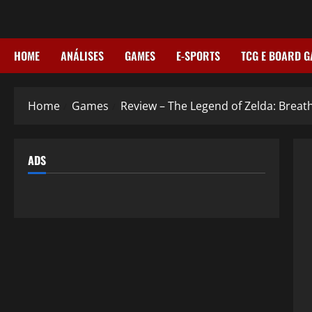
Skip
to
content
HOME
ANÁLISES
GAMES
E-SPORTS
TCG E BOARD 
Home
Games
Review – The Legend of Zelda: Breath
ADS