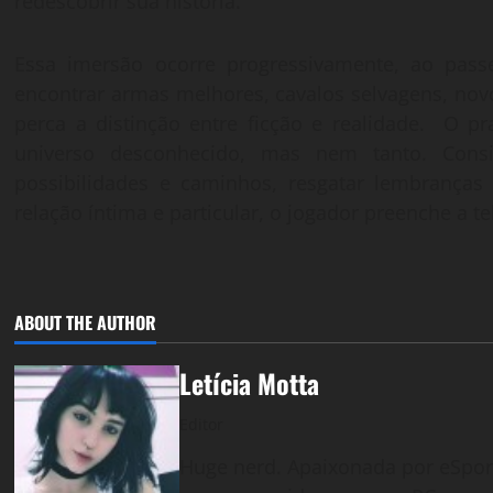
redescobrir sua história.
Essa imersão ocorre progressivamente, ao pas
encontrar armas melhores, cavalos selvagens, novo
perca a distinção entre ficção e realidade. O p
universo desconhecido, mas nem tanto. Consi
possibilidades e caminhos, resgatar lembranças
relação íntima e particular, o jogador preenche a 
ABOUT THE AUTHOR
Letícia Motta
Editor
Huge nerd. Apaixonada por eSports