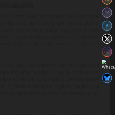
edescoberta
ild
é como viajar no tempo, mas com uma
 configura-se agora como um mundo aberto,
suscitar memórias e ocultar segredos. O mais
senta uma realidade repleta de elementos
empo, capazes de proporcionar ao jogador o
 é um herói sem história, sem recordações e
te a um tablet consigo. Logo de início
Breath
existem indícios ou caminhos que direcionem
de ir. Intencionalmente, o game realiza uma
omo se apresentasse uma tela branca a um
de proporcionar um tipo de experiência e