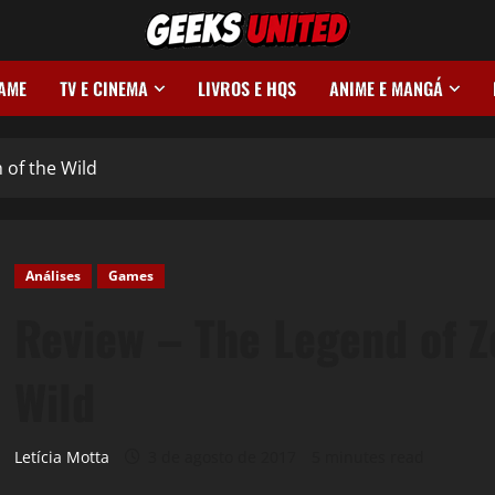
GAME
TV E CINEMA
LIVROS E HQS
ANIME E MANGÁ
 of the Wild
Análises
Games
Review – The Legend of Z
Wild
Letícia Motta
3 de agosto de 2017
5 minutes read