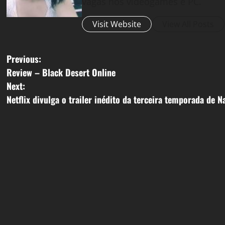
vagas nos videogames e PC.
Visit Website
View All Posts
P
Previous:
Review – Black Desert Online
o
Next:
s
Netflix divulga o trailer inédito da terceira temporada de N
t
n
a
v
i