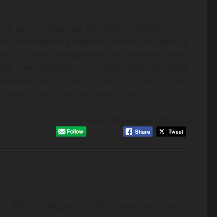
sear por montanhas nevadas e desertos, ao
s personagens e desafios, ocorre, até que se
razer consiste exatamente em perder-se num
ste em encontrar e traçar suas próprias
 perdidas. Ao construir pouco a pouco essa
tela branca com suas próprias cores.
Please follow and like us:
, JRPG's e ficção científica. Passa as horas