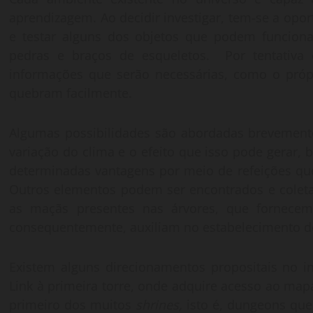
aprendizagem. Ao decidir investigar, tem-se a op
e testar alguns dos objetos que podem funcion
pedras e braços de esqueletos. Por tentativa
informações que serão necessárias, como o própr
quebram facilmente.
Algumas possibilidades são abordadas brevemen
variação do clima e o efeito que isso pode gerar,
determinadas vantagens por meio de refeições que
Outros elementos podem ser encontrados e coleta
as maçãs presentes nas árvores, que fornece
consequentemente, auxiliam no estabelecimento de 
Existem alguns direcionamentos propositais no 
Link à primeira torre, onde adquire acesso ao map
primeiro dos muitos
shrines,
isto é, dungeons qu