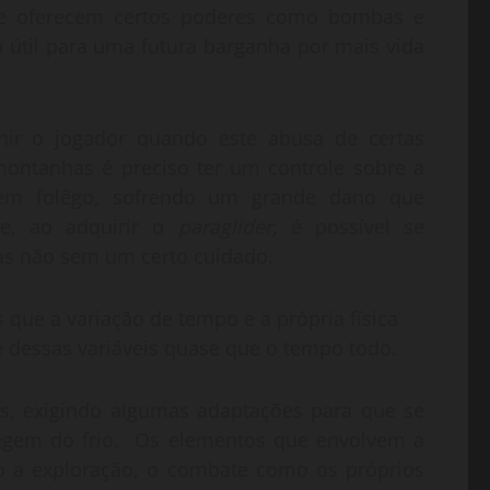
ue oferecem certos poderes como bombas e
 útil para uma futura barganha por mais vida
r o jogador quando este abusa de certas
 montanhas é preciso ter um controle sobre a
 sem folêgo, sofrendo um grande dano que
te, ao adquirir o
paraglider,
é possível se
mas não sem um certo cuidado.
 que a variação de tempo e a própria física
 dessas variáveis quase que o tempo todo.
s, exigindo algumas adaptações para que se
tegem do frio. Os elementos que envolvem a
to a exploração, o combate como os próprios