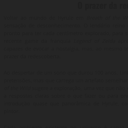
O prazer da r
Voltar ao mundo de Hyrule em
Breath of the W
sensação de desconhecimento. O lendário reino
pronto para ter cada centímetro explorado, para 
recente game da franquia
Legend of Zelda
apre
capazes de evocar a nostalgia, mas, ao mesmo t
prazer da redescoberta.
Ao despertar de um sono que durou 100 anos, Link
pretensões, mas que carrega um artefato semelhan
of the Wild
sugere a exploração, uma vez que não 
a respostas claras sobre o que fazer ou para on
introdução quase que panorâmica de Hyrule, c
pintor.
Cada ambiente existente no universo é capaz 