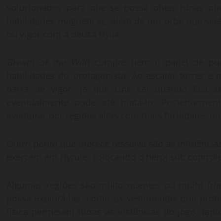
solucionados para que se possa obter runas q
habilidades magnéticas, além de um orbe que será
ou vigor com a deusa Hylia.
Breath of the Wild
cumpre bem o papel de puni
habilidades do protagonista. Ao escalar torres e
barra de vigor, já que Link cai quando fica
eventualmente pode até matá-lo. Posteriormen
aventurar por regiões altas com mais facilidade, 
Outro ponto que merece ressalva são as influências
exercem em Hyrule, colocando o herói sob controle
Algumas regiões são muito quentes ou muito fria
possa explorá-las, como as vestimentas que pro
física permeiam todas as instâncias do jogo, tan