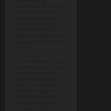
encaixavam e até mesmo
tomar umas surras para
ter uma noção melhor do
jogo. Principalmente
entender momentos de
aplicar Drive Impact e Drive
Rush, mecânicas inéditas
da série.
O modo Moderno não joga
totalmente por você, ainda
é necessário aprender o
jogo para conquistar a
vitória. Principalmente ao
enfrentar um jogador no
modo Clássico, pois ele
tem mais controle do
personagem do que