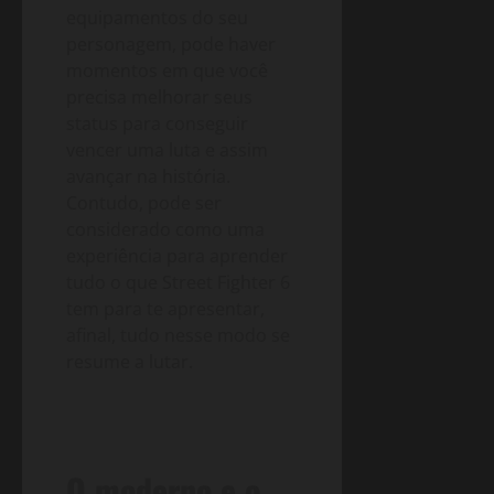
equipamentos do seu
personagem, pode haver
momentos em que você
precisa melhorar seus
status para conseguir
vencer uma luta e assim
avançar na história.
Contudo, pode ser
considerado como uma
experiência para aprender
tudo o que Street Fighter 6
tem para te apresentar,
afinal, tudo nesse modo se
resume a lutar.
O moderno e o