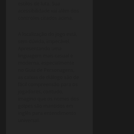
estilos de luta. Sua
acessibilidade vai além dos
controles citados acima.
A localização do jogo está,
sem dúvida, impecável.
Apresentando uma
linguagem mais casual e
moderna, especialmente
no Guia de Personagens,
as caixas de diálogo são de
fácil compreensão para os
jogadores, contudo,
imagino que os nomes dos
golpes são mantidos em
inglês para entendimento
universal.