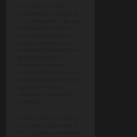
De tempo em tempo,
novas versões de jogos de
luta são lançados, seja uma
continuação ou algum
título novo querendo se
destacar em meio a um
mercado já dominado por
grandes empresas.
Veteranos, com seus
arcade sticks, muitas vezes
anseiam por novos títulos
que tragam ideias
melhores e personagens
queridos.
Street Fighter 6 consegue
fazer isso e muito mais. O
título agrada aos veteranos