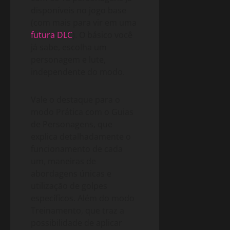
disponíveis no jogo base
(com mais para vir em uma
futura DLC
). O básico você
já sabe, escolha um
personagem e lute,
independente do modo.
Vale o destaque para o
modo Prática com o Guias
de Personagens, que
explica detalhadamente o
funcionamento de cada
um, maneiras de
abordagens únicas e
utilização de golpes
específicos. Além do modo
Treinamento, que traz a
possibilidade de aplicar