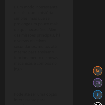
É um modo interessante,
de início, uma história
simples, mas que se
prolonga um pouco mais
do que necessário. Além
das missões principais, há
diversos objetivos
secundários, muitos até
mesmo para ensinar o
funcionamento de novas
mecânicas e combos no
jogo.
Pode até ser uma opção
interessante para