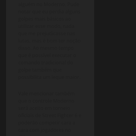
alguém no Moderno. Pude
notar que eu perdia alguns
golpes mais básicos ao
utilizar esse modo, nada
que me prejudicasse nas
lutas, mas é bom ter noção
disso. Ao mesmo tempo
que é possível executar o
comando tradicional do
golpe também que
possibilita um leque maior.
Vale mencionar também
que o controle Moderno
será aceito em torneio
oficiais de Street Fighter 6 e
poderão competir cara a
cara com jogadores no