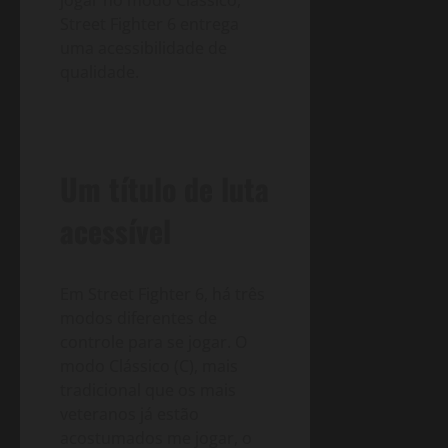
Street Fighter 6 entrega
uma acessibilidade de
qualidade.
Um título de luta
acessível
Em Street Fighter 6, há três
modos diferentes de
controle para se jogar. O
modo Clássico (C), mais
tradicional que os mais
veteranos já estão
acostumados me jogar, o