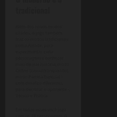
tradicional
Além dos novos modos
citados, o jogo também
traz os modos tradicionais
como Arcade, para
experimentar cada
personagem e conhecer
mais de sua história, modo
Online (casual/ranqueado),
modo Partida Especial –
com desafios diferentes
para derrotar o oponente -,
Versus e Prática.
Em todos esses você joga
com os 18 personagens já