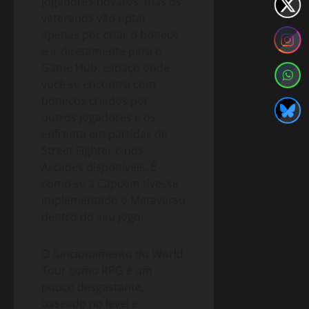
jogadores novatos, mas os
veteranos vão optar
apenas por criar o boneco
e ir diretamente para o
Game Hub, espaço onde
você se encontra com
bonecos criados por
outros jogadores e os
enfrenta em partidas de
Street Fighter 6 nos
Arcades disponíveis. É
como se a Capcom tivesse
implementado o Metaverso
dentro do seu jogo.
O funcionamento do World
Tour como RPG é um
pouco desgastante,
baseado no level e