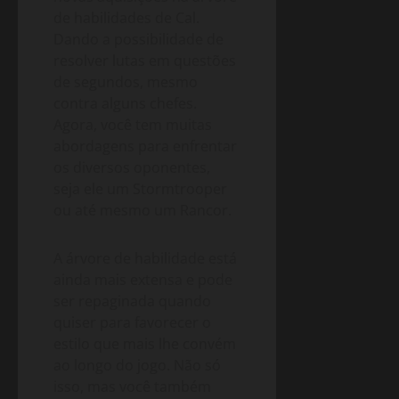
de habilidades de Cal.
Dando a possibilidade de
resolver lutas em questões
de segundos, mesmo
contra alguns chefes.
Agora, você tem muitas
abordagens para enfrentar
os diversos oponentes,
seja ele um Stormtrooper
ou até mesmo um Rancor.
A árvore de habilidade está
ainda mais extensa e pode
ser repaginada quando
quiser para favorecer o
estilo que mais lhe convém
ao longo do jogo. Não só
isso, mas você também