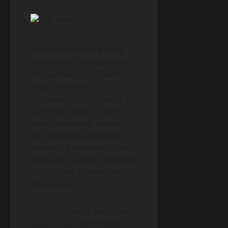
Aproximadamente cinco
anos desde o lançamento
de Star Wars Jedi: Fallen
Order, temos a
continuação da jornada de
Call Kestis e BD-1. Com
uma trama mais madura,
um combate amplificado e
cenários grandiosos, Star
Wars Jedi: Survivor melhora
o que já era bom em seu
antecessor.
O jogo se passa cinco anos
após o final do primeiro e