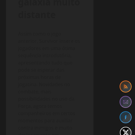
galáxia muito
distante
Assim como o jogo
anterior, Survivor insere os
jogadores em uma ótima
sequência introdutória,
apresentando tudo que
pode se esperar das
próximas horas de
jogatina. Novidades no
combate, mais
possibilidades no uso da
Força, agora temos
companheiros em certos
momentos para auxiliar
contra inimigos e muito
deslocamento em