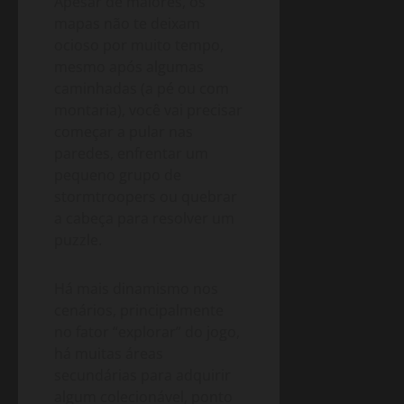
Apesar de maiores, os
mapas não te deixam
ocioso por muito tempo,
mesmo após algumas
caminhadas (a pé ou com
montaria), você vai precisar
começar a pular nas
paredes, enfrentar um
pequeno grupo de
stormtroopers ou quebrar
a cabeça para resolver um
puzzle.
Há mais dinamismo nos
cenários, principalmente
no fator “explorar” do jogo,
há muitas áreas
secundárias para adquirir
algum colecionável, ponto