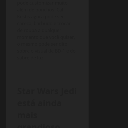
pode customizar muito
além de ponchos. Cal
Kestis agora pode ser
careca, barbudo e trocar
de roupa a qualquer
momento que você quiser,
o mesmo pode ser dito
sobre o visual de BD-1 e do
sabre de luz.
Star Wars Jedi
está ainda
mais
grandioso