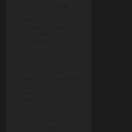
traz mais profundidade em
sua história e
principalmente
personagens, levando mais
profundidade e momentos
que enriquecem a trama e
tais pessoas ali
apresentadas.
Ao longo da aventura,
também é possível dialogar
com personagens
presentes no bar em
Koboh – planeta recorrente
que funciona como um hub
para você – nos quais
entregam missões
secundárias, colecionáveis