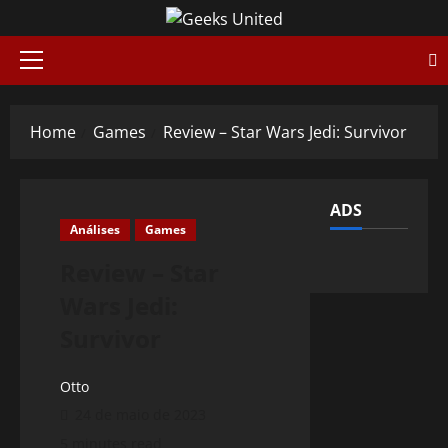
Skip
to
content
Primary
Menu
Home
Games
Review – Star Wars Jedi: Survivor
ADS
Análises
Games
Review – Star
Wars Jedi:
Survivor
Otto
24 de maio de 2023
5 minutes read