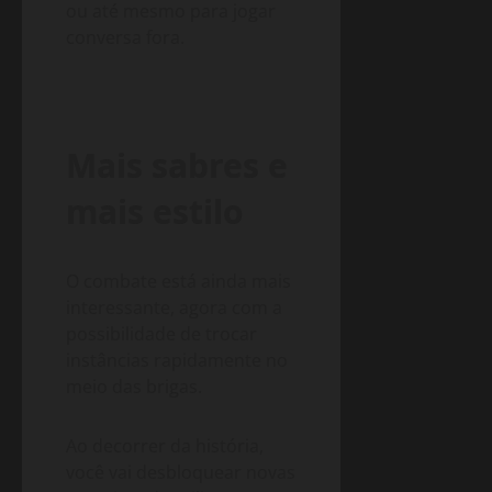
ou até mesmo para jogar
conversa fora.
Mais sabres e
mais estilo
O combate está ainda mais
interessante, agora com a
possibilidade de trocar
instâncias rapidamente no
meio das brigas.
Ao decorrer da história,
você vai desbloquear novas