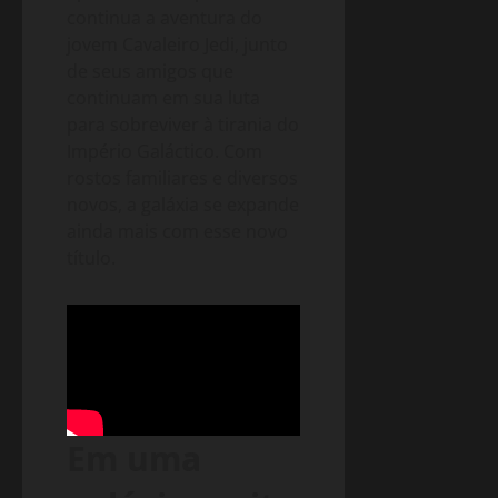
continua a aventura do
jovem Cavaleiro Jedi, junto
de seus amigos que
continuam em sua luta
para sobreviver à tirania do
Império Galáctico. Com
rostos familiares e diversos
novos, a galáxia se expande
ainda mais com esse novo
título.
Em uma