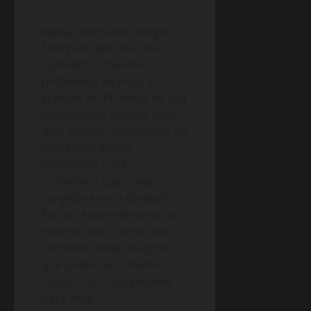
Apesar de muitos elogios,
Star Wars Jedi: Survivor
apresentou diversos
problemas técnicos e
gráficos no PC antes de seu
lançamento, mesmo após
uma grande atualização, eu
presenciei alguns
problemas e até
momentos que o jogo
congelava e era obrigado a
fechar. Aparentemente, o
mesmo não ocorreu nos
consoles, então imagino
que possa ser a melhor
opção, caso seja possível
para você.