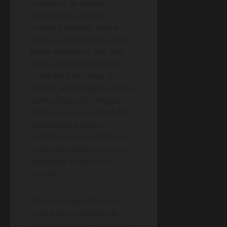
maneiras de utilizar o
sabre de luz, seja da
maneira padrão, sabre
duplo, sabre pesado, você
pode selecionar até dois
para alternar durante o
combate e escolher a
melhor abordagem contra
certos tipos de inimigos.
Além disso, você também
desbloqueia novas
habilidades de mobilidade,
como um
dash
no ar, um
grappling hook
, entre
outros.
Há mais capacidades de
usar a força através de
novas aquisições na árvore