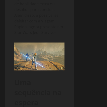
de habilidade extra ou
desafios para concluir.
Além disso, é possível se
deleitar com a Viagem
Rápida, agora presente em
Star Wars Jedi: Survivor.
Uma
sequência na
espera