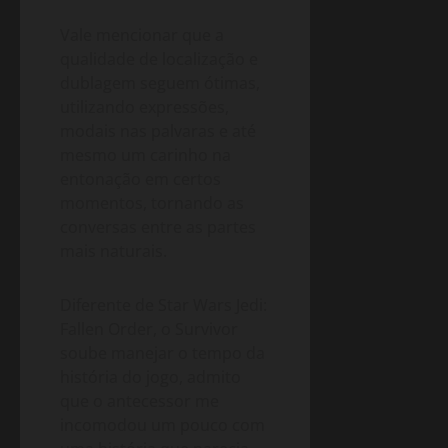
Vale mencionar que a
qualidade de localização e
dublagem seguem ótimas,
utilizando expressões,
modais nas palvaras e até
mesmo um carinho na
entonação em certos
momentos, tornando as
conversas entre as partes
mais naturais.
Diferente de Star Wars Jedi:
Fallen Order, o Survivor
soube manejar o tempo da
história do jogo, admito
que o antecessor me
incomodou um pouco com