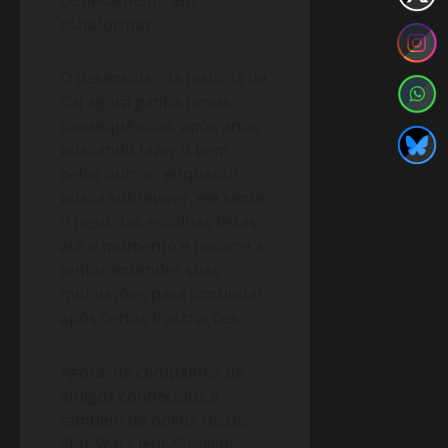
plataformas.
O desenrolar da história de
Cal agora ganha novas
consequências, após anos
buscando fazer o bem
pelos outros, enquanto
busca sobreviver, ele sente
o peso das escolhas feitas
até o momento e recorre a
tentar entender suas
motivações para continuar,
após certas frustrações.
Agora, na companhia de
amigos conhecidos e
também de novos rostos,
Star Wars Jedi: Survivor