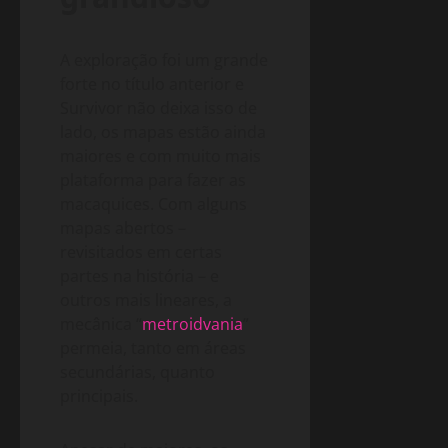
A exploração foi um grande
forte no título anterior e
Survivor não deixa isso de
lado, os mapas estão ainda
maiores e com muito mais
plataforma para fazer as
macaquices. Com alguns
mapas abertos –
revisitados em certas
partes na história – e
outros mais lineares, a
mecânica “
metroidvania
”
permeia, tanto em áreas
secundárias, quanto
principais.