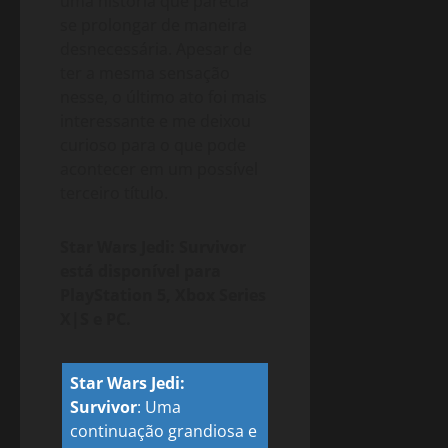
uma história que parecia
se prolongar de maneira
desnecessária. Apesar de
ter a mesma sensação
nesse, o último ato foi mais
interessante e me deixou
curioso para o que pode
acontecer em um possível
terceiro título.
Star Wars Jedi: Survivor
está disponível para
PlayStation 5, Xbox Series
X|S e PC.
Star Wars Jedi:
Survivor
:
Uma
continuação grandiosa e