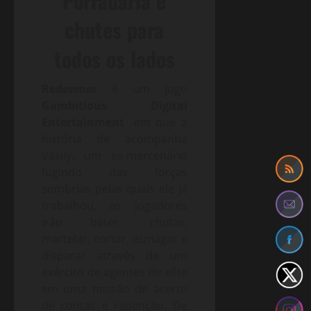
Porradaria e
chutes para
todos os lados
Redeemer
é um jogo
Gambitious Digital
Entertainment
em que a
história de acompanha
Vasily, um ex-mercenário
fugindo das forças
sombrias pelas quais ele já
trabalhou, os jogadores
irão bater, chutar,
martelar, cortar, esmagar e
disparar através de um
exército de agentes de elite
em uma missão de acerto
de contas e redenção. De