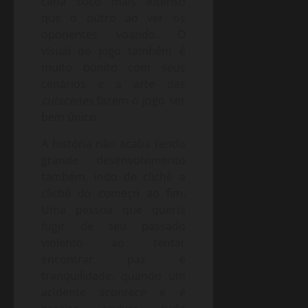
cada soco mais intenso
que o outro ao ver os
oponentes voando. O
visual do jogo também é
muito bonito com seus
cenários e a arte das
cutscenes
fazem o jogo ser
bem único.
A história não acaba tendo
grande desenvolvimento
também, indo de clichê a
clichê do começo ao fim.
Uma pessoa que queria
fugir de seu passado
violento ao tentar
encontrar paz e
tranquilidade, quando um
acidente acontece e é