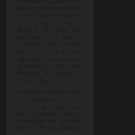
acontecendo, a partir daí é
pé na porta e soco na cara.
É possível utilizar armas de
corpo a corpo e de fogo ao
decorrer das fases, mas
nada que mude muito o
gameplay
, depois de uma
hora de jogo já fica bem
repetitivo por não ter nada
diferenciado, não existe
diferença de combos de
maneira alguma.
Em quesito design de som,
o
Redeemer
merece
muitos elogios, por causa
disso é possível “sentir” a
intensidade das porradas
de Vasily em seus inimigos,