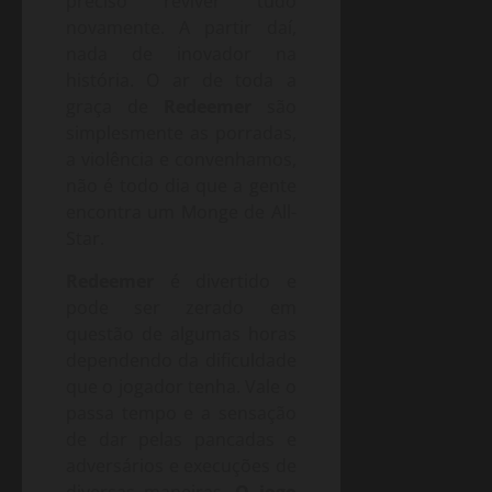
preciso reviver tudo
novamente. A partir daí,
nada de inovador na
história. O ar de toda a
graça de
Redeemer
são
simplesmente as porradas,
a violência e convenhamos,
não é todo dia que a gente
encontra um Monge de All-
Star.
Redeemer
é divertido e
pode ser zerado em
questão de algumas horas
dependendo da dificuldade
que o jogador tenha. Vale o
passa tempo e a sensação
de dar pelas pancadas e
adversários e execuções de