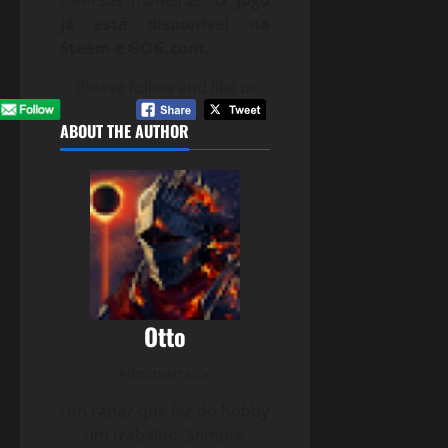
diversas maneiras.
O jogo
já está disponível na
Steam e GOG.com
.
Please follow and like us:
ABOUT THE AUTHOR
Otto
Administrator
Um rapaz que fez do hobby
um trabalho. Sempre