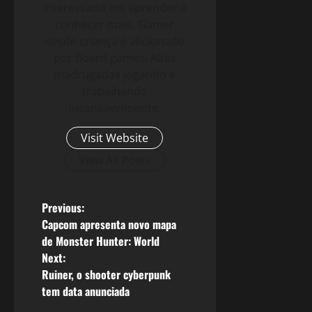
interessado em aprender e
conhecer mais. Gamer
desde criança e aficionado
por Board games. Altas
madrugadas jogando e
trabalhando
incansavelmente.
Visit Website
View All Posts
P
Previous:
Capcom apresenta novo mapa
o
de Monster Hunter: World
Next:
s
Ruiner, o shooter cyberpunk
tem data anunciada
t