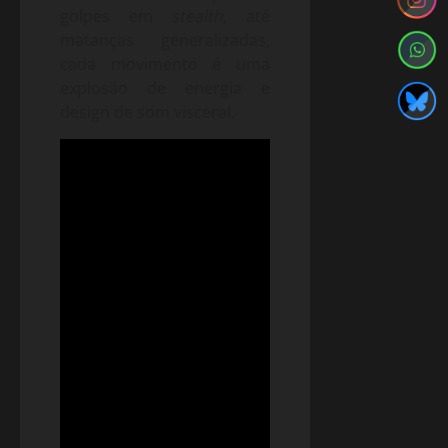
golpes em
stealth,
até
matanças generalizadas,
cada movimento é uma
explosão de energia e
design de som visceral.