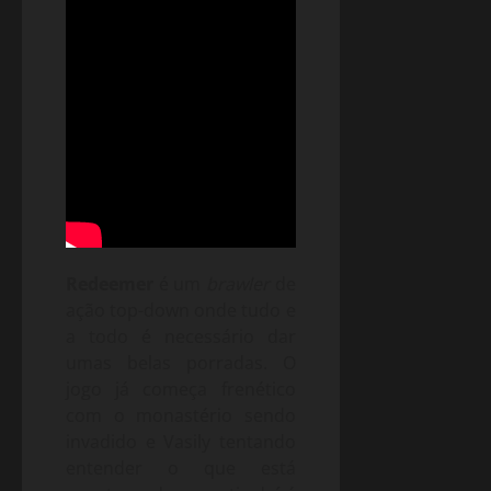
Redeemer
é um
brawler
de
ação top-down onde tudo e
a todo é necessário dar
umas belas porradas. O
jogo já começa frenético
com o monastério sendo
invadido e Vasily tentando
entender o que está