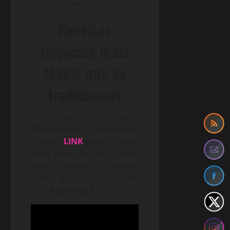
2 minutes read
Receitas
tropicais mais
fáceis que as
tradicionais
Para os que não conhecem
Overcooked 2
, recomendo
ir neste
LINK
para ter uma
visão geral do jogo, neste
texto iremos discorrer
sobra sua mais recente
DLC,
Surf’n’Turf
.