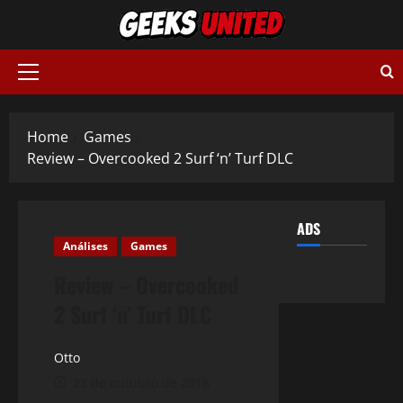
Skip
to
content
Primary
Menu
Home
Games
Review – Overcooked 2 Surf ‘n’ Turf DLC
ADS
Análises
Games
Review – Overcooked
2 Surf ‘n’ Turf DLC
Otto
23 de outubro de 2018