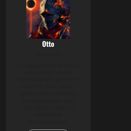
Otto
Administrator
Um rapaz que fez do hobby
um trabalho. Sempre
interessado em aprender e
conhecer mais. Gamer
desde criança e aficionado
por Board games. Altas
madrugadas jogando e
trabalhando
incansavelmente.