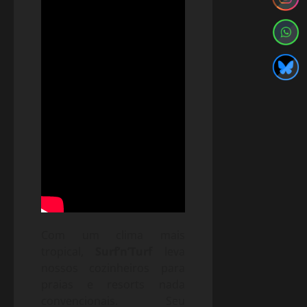
Com um clima mais
tropical,
Surf’n’Turf
leva
nossos cozinheiros para
praias e resorts nada
convencionais. Seu