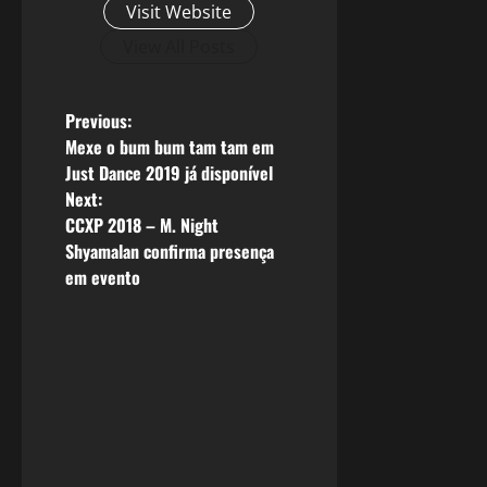
Visit Website
View All Posts
P
Previous:
Mexe o bum bum tam tam em
o
Just Dance 2019 já disponível
Next:
s
CCXP 2018 – M. Night
Shyamalan confirma presença
t
em evento
n
a
v
i