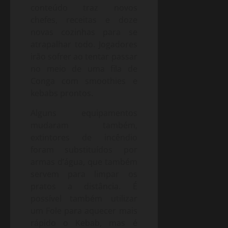
conteúdo traz novos
chefes, receitas e doze
novas cozinhas para se
atrapalhar todo. Jogadores
irão sofrer ao tentar passar
no meio de uma fila de
Conga com smoothies e
kebabs prontos.
Alguns equipamentos
mudaram também,
extintores de incêndio
foram substituídos por
armas d’água, que também
servem para limpar os
pratos a distância. É
possível também utilizar
um Fole para aquecer mais
rápido o Kebab, mas é