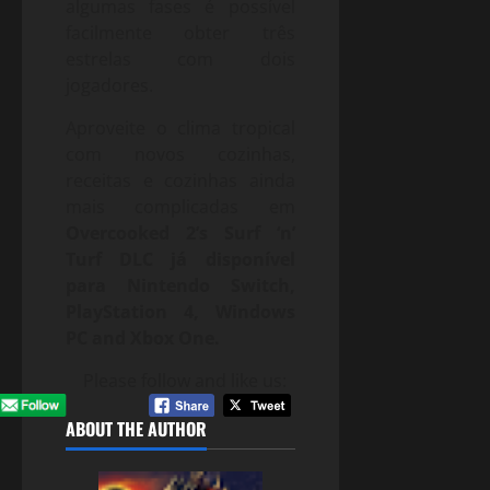
algumas fases é possível
facilmente obter três
estrelas com dois
jogadores.
Aproveite o clima tropical
com novos cozinhas,
receitas e cozinhas ainda
mais complicadas em
Overcooked 2’s Surf ‘n’
Turf DLC já disponível
para Nintendo Switch,
PlayStation 4, Windows
PC and Xbox One.
Please follow and like us:
ABOUT THE AUTHOR