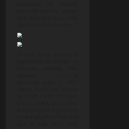
necessário ter cuidado
para não queimar, quanto
mais intenso o fogo, mais
fácil é queimar a comida.
A arte, trilha sonora e
jogabilidade se mantém os
mesmos, somente com
algumas mudanças
temáticas para a DLC.
Nada muda com relação
ao Switch e a DLC tem port
Local e Online, assim como
o jogo original. A gameplay
parece um pouco mais fácil
que o jogo base, pois