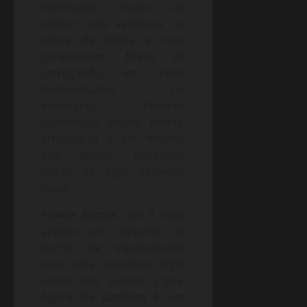
estressava muito ao
coletar uma vassoura ou
chave de fenda e meu
personagem ficava ali
carregando um peso
desnecessário no
inventário. Pode-se
customizar desde armas,
armaduras e até mesmo
seu abrigo, passando
horas de jogo somente
nisso.
Power Armor
, não é mais
apenas um conjunto de
partes de equipamento
com uma aparência legal
como nos outros jogos.
Agora ela também é um