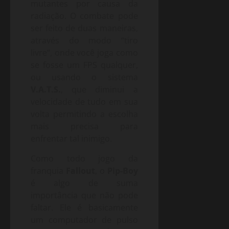
mutantes por causa da
radiação. O combate pode
ser feito de duas maneiras,
através do modo “tiro
livre”, onde você joga como
se fosse um FPS qualquer,
ou usando o sistema
V.A.T.S.
, que diminui a
velocidade de tudo em sua
volta permitindo a escolha
mais precisa para
enfrentar tal inimigo.
Como todo jogo da
franquia
Fallout
, o
Pip-Boy
é algo de suma
importância que não pode
faltar. Ele é basicamente
um computador de pulso