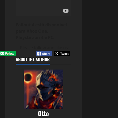
Fallout 4 está disponível
para Xbox One,
Playstation 4 e PC.
Please follow and like us:
ABOUT THE AUTHOR
Otto