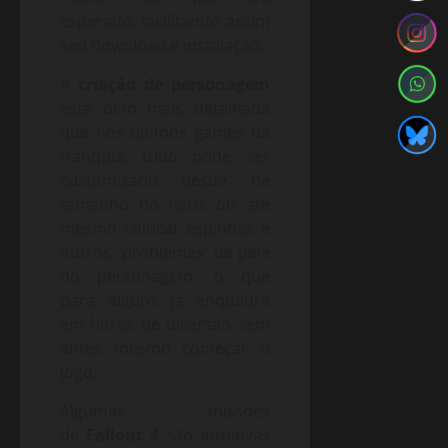
esperado, facilitando assim
seu download e instalação.
A
criação de personagem
está bem mais detalhada
que nos últimos games da
franquia, tudo pode ser
customizado desde de
tamanho do nariz ou até
mesmo colocar espinhas e
outros “problemas” de pele
do personagem, o que
para alguns já enquadra
em horas de diversão sem
antes mesmo começar o
jogo.
Algumas missões
de
Fallout 4
são intuitivas