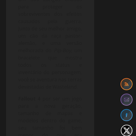
para proteger os
sobreviventes dos efeitos
causados pela guerra.
Junto de seu melhor amigo,
um cão da raça pastor-
alemão, e uma versão
melhorada do
Pip-Boy
, um
bracelete que mostra
todos os status e
inventário do personagem,
você se aventura nas terras
devastadas de Wasteland.
Fallout 4
por ser um jogo
para a nova geração,
tamanho de mapas e
modelos dentro do game,
seu tamanho foi bem
menor do que era