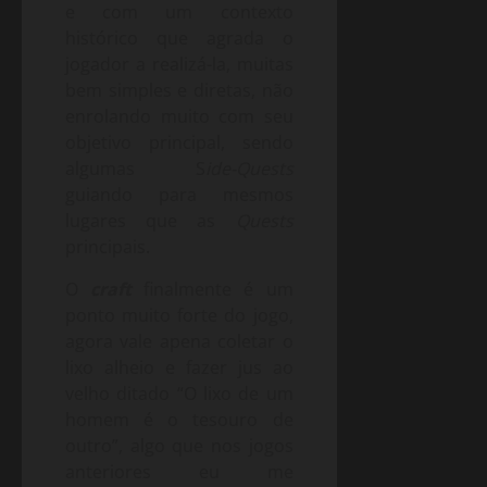
e com um contexto
histórico que agrada o
jogador a realizá-la, muitas
bem simples e diretas, não
enrolando muito com seu
objetivo principal, sendo
algumas S
ide-Quests
guiando para mesmos
lugares que as
Quests
principais.
O
craft
finalmente é um
ponto muito forte do jogo,
agora vale apena coletar o
lixo alheio e fazer jus ao
velho ditado “O lixo de um
homem é o tesouro de
outro”, algo que nos jogos
anteriores eu me