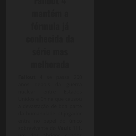
Fallout 4
mantém a
fórmula já
conhecida da
série mas
melhorada
Fallout 4
se passa 200
anos depois da guerra
nuclear entre Estados
Unidos e China que causou
a devastação de boa parte
da humanidade. O jogador
entra no papel do único
sobrevivente do
Vault 111
,
um dos abrigos criados