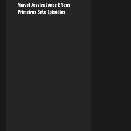
Marvel Jessica Jones E Seus
s
Primeiros Sete Episódios
t
n
a
v
i
g
a
t
i