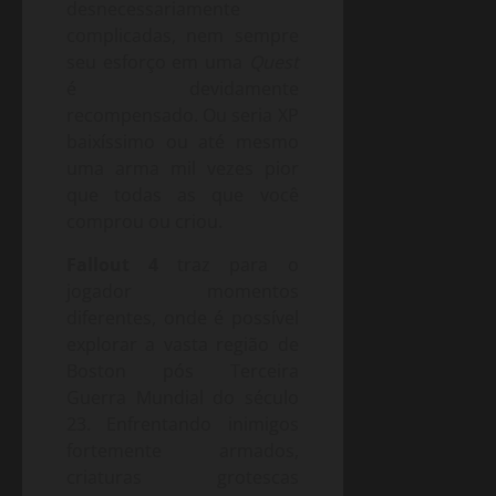
desnecessariamente
complicadas, nem sempre
seu esforço em uma
Quest
é devidamente
recompensado. Ou seria XP
baixíssimo ou até mesmo
uma arma mil vezes pior
que todas as que você
comprou ou criou.
Fallout 4
traz para o
jogador momentos
diferentes, onde é possível
explorar a vasta região de
Boston pós Terceira
Guerra Mundial do século
23. Enfrentando inimigos
fortemente armados,
criaturas grotescas