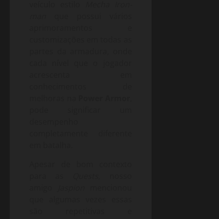
veículo estilo
Mecha Iron-
man
que possui vários
aprimoramentos e
customizações em todas as
partes da armadura, onde
cada nível que o jogador
acrescenta em
conhecimentos de
melhoras na
Power Armor
,
pode significar um
desempenho
completamente diferente
em batalha.
Apesar de bom contexto
para as
Quests
, nosso
amigo
Jaspion
mencionou
que algumas vezes essas
são repetitivas e