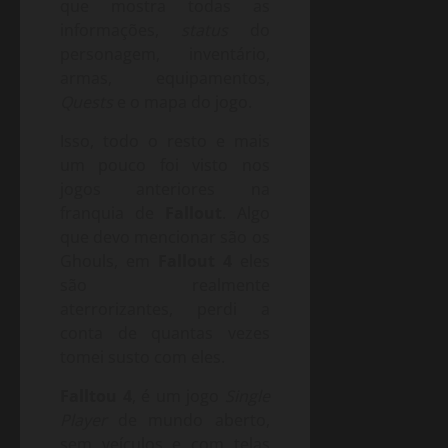
que mostra todas as
informações,
status
do
personagem, inventário,
armas, equipamentos,
Quests
e o mapa do jogo.
Isso, todo o resto e mais
um pouco foi visto nos
jogos anteriores na
franquia de
Fallout
. Algo
que devo mencionar são os
Ghouls, em
Fallout 4
eles
são realmente
aterrorizantes, perdi a
conta de quantas vezes
tomei susto com eles.
Falltou 4
, é um jogo
Single
Player
de mundo aberto,
sem veículos e com telas