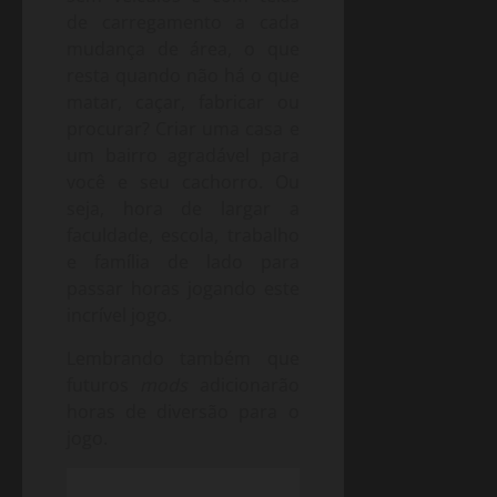
de carregamento a cada
mudança de área, o que
resta quando não há o que
matar, caçar, fabricar ou
procurar? Criar uma casa e
um bairro agradável para
você e seu cachorro. Ou
seja, hora de largar a
faculdade, escola, trabalho
e família de lado para
passar horas jogando este
incrível jogo.
Lembrando também que
futuros
mods
adicionarão
horas de diversão para o
jogo.