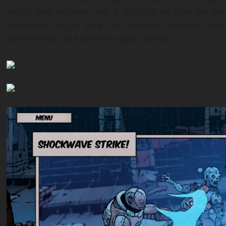
locais que tenham loot e história, se não vai s
estratégia inicial será de comprar somente a
funcionaria cada um com quais cartas.