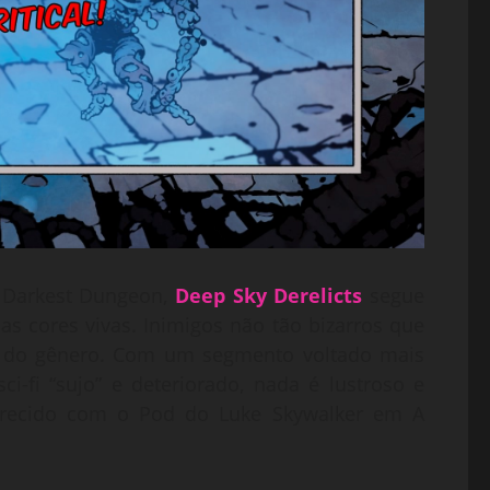
e Darkest Dungeon,
Deep Sky Derelicts
segue
s cores vivas. Inimigos não tão bizarros que
s do gênero. Com um segmento voltado mais
i-fi “sujo” e deteriorado, nada é lustroso e
arecido com o Pod do Luke Skywalker em A