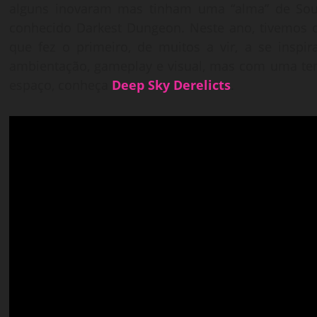
alguns inovaram mas tinham uma “alma” de Sou
conhecido Darkest Dungeon. Neste ano, tivemos
que fez o primeiro, de muitos a vir, a se insp
ambientação, gameplay e visual, mas com uma tem
espaço, conheça
Deep Sky Derelicts
.