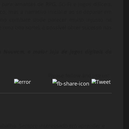
para amantes de RPG, Sci-Fi e jogos difíceis,
o, mas a narrativa inicial e ao se deparar em
 no combate pode parecer muito injusto na
 uma boa sorte), é possível obter sucesso nas
a Nuuvem, a maior loja de jogos digitais da
Please follow and like us:
abalho. Sempre interessado em aprender e