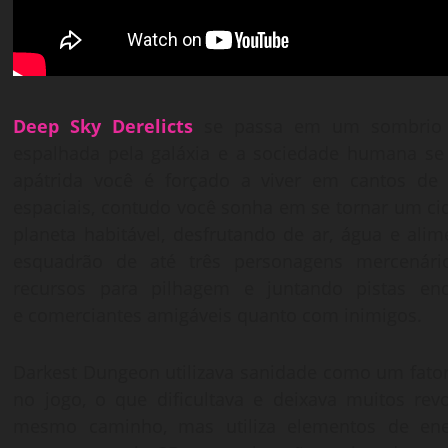
Deep Sky Derelicts
se passa em um sombrio f
espalhada pela galáxia e a sociedade humana se 
apátrida você é forçado a viver em cantos de
espaciais, contudo você sonha em se tornar um cid
planeta habitável, desfrutando de ar, água e alim
esquadrão de até três personagens mercenári
recursos para pilhagem e juntando pistas e
e comerciantes amigáveis quanto com inimigos.
Darkest Dungeon utilizava sanidade como um fato
no jogo, o que dificultava e deixava muitos rev
mesmo caminho, mas utiliza elementos de ener