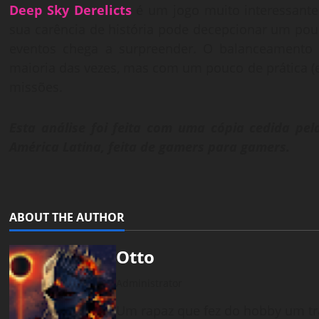
Deep Sky Derelicts
é um jogo muito interessante 
sua carência de história pode decepcionar um pouc
eventos chega a surpreender. O balanceamento
maioria das vezes, mas com um pouco de prática (e
missões.
Esta análise foi feita com uma cópia cedida pel
América Latina, feita de gamers para gamers.
ABOUT THE AUTHOR
Otto
Administrator
Um rapaz que fez do hobby um tr