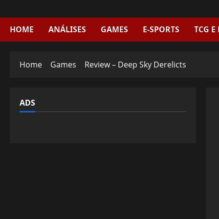
Skip
to
content
HOME
ANÁLISES
GAMES
E-SPORTS
TCG E
Home
Games
Review – Deep Sky Derelicts
ADS