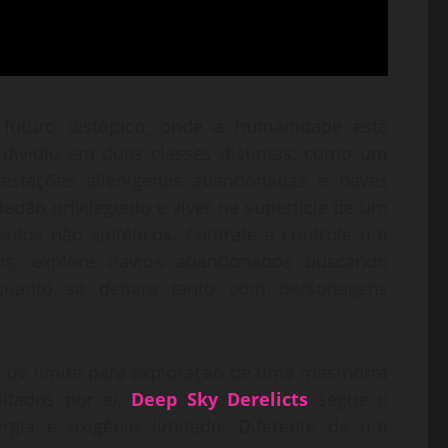
uturo distópico, onde a humanidade está
dividiu em duas classes distintas; como um
 estações alienígenas abandonadas e naves
adão privilegiado e viver na superfície de um
entos não sintéticos. Contrate e controle um
os; explore navios abandonados buscando
nquanto se depara tanto com personagens
r de limite para exploração de uma masmorra
oltados por ai,
Deep Sky Derelicts
segue o
gia e oxigênio limitado. Diferente de um