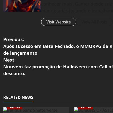
conhecer mais. Gamer desde cria
madrugadas jogando e trabalhan
Visit Website
View All Posts
P
Previous:
Após sucesso em Beta Fechado, o MMORPG da Ra
o
de lançamento
Next:
s
Nuuvem faz promoção de Halloween com Call of 
t
desconto.
n
a
RELATED NEWS
v
Games
Games