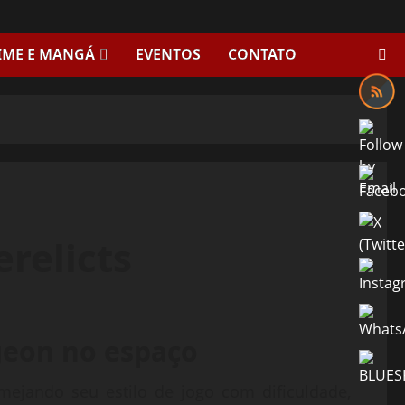
IME E MANGÁ
EVENTOS
CONTATO
relicts
eon no espaço
mejando seu estilo de jogo com dificuldade,