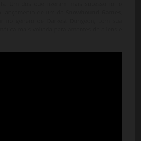
ls. Um dos que fizeram mais sucesso foi o
 o lançamento de um da
Snowhound Games
,
irar no gênero de Darkest Dungeon, com sua
ática mais voltada para amantes de aliens e