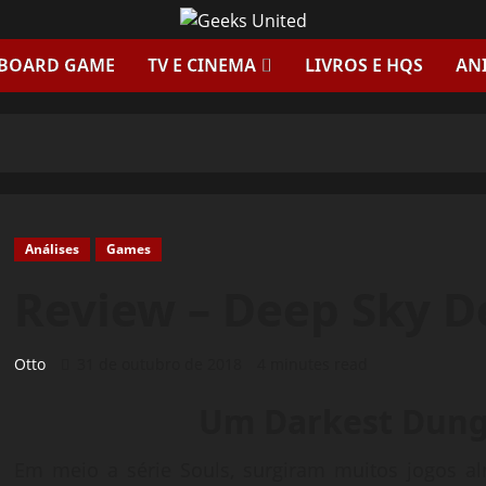
 BOARD GAME
TV E CINEMA
LIVROS E HQS
AN
Análises
Games
Review – Deep Sky De
Otto
31 de outubro de 2018
4 minutes read
Um Darkest Dung
Em meio a série Souls, surgiram muitos jogos al