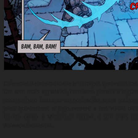
Diferente da obscuridade e inimigos grotescos d
um tom mais agradável, com tons pastéis e alguma
assemelham bastante ao conhecido entre muito
para quadrinhos, o jogo remete a um visual de sc
bonito como a Millenium Falcon, e sim mais p
Ameaça Fantasma.