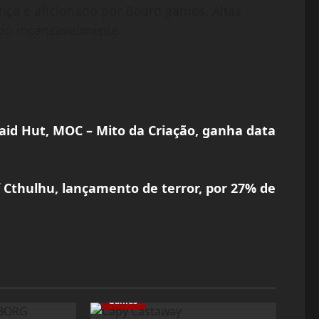
nça e aficionado por Board games. Altas
do incansavelmente.
id Hut, MOC – Mito da Criação, ganha data
Cthulhu, lançamento de terror, por 27% de
Games