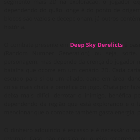
segmento mais 2D na exploração, o jogador ex
dependendo do quão longe é do ponto de origem, 
blocos são vazios e decepcionam, já outros contém
história.
O combate presente em
Deep Sky Derelicts
é bas
(Random Number Generation), ou seja, sorte.
personagem, mas depende da crença do jogador no
batalha que ocorre em um cenário 2D. Cada carta
escudo para si ou um aliado, dano em área, dano
coisa mais chata e benéfica do jogo. Chata por f
deixa mais difícil derrotar o inimigo, benéfica
dependendo da região que está explorando e o le
mencionar que o combate também gasta energia, p
O dinheiro adquirido é escasso e é necessário rea
retornar. Caso não consiga ou queira recarregar 