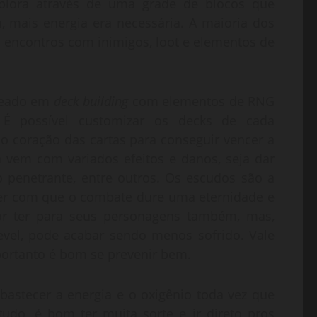
plora através de uma grade de blocos que
mais energia era necessária. A maioria dos
 encontros com inimigos, loot e elementos de
eado em
deck building
com elementos de RNG
 É possível customizar os decks de cada
 coração das cartas para conseguir vencer a
 vem com variados efeitos e danos, seja dar
 penetrante, entre outros. Os escudos são a
azer com que o combate dure uma eternidade e
 por ter para seus personagens também, mas,
vel, pode acabar sendo menos sofrido. Vale
ortanto é bom se prevenir bem.
bastecer a energia e o oxigênio toda vez que
tudo, é bom ter muita sorte e ir direto pros