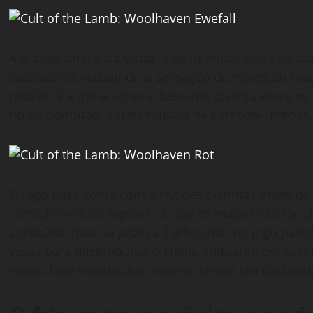
A grande diferença visual e de inimigos entre os d
satisfatório, reduzindo a sensação de repetição ma
notável é a trilha sonora, bastante distinta entre o
no da podridão, é uma música de combate intensa,
O jogo base conta com 4 regiões distintas antes d
considerar duas regiões, já que os mapas são tão d
conteúdo, mas na prática é diferente: no jogo padr
vezes para desbloquear o chefe, enquanto em Cult
mapa. Isso mostra que, mesmo sendo um conteúdo e