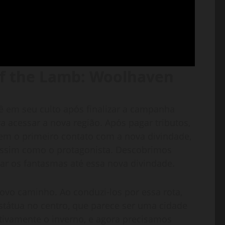
of the Lamb: Woolhaven
 em seu culto após finalizar a campanha
 acessar a nova região. Após pagar tributos,
em o primeiro contato com a nova divindade,
assim como o protagonista. Descobrimos
ar os fantasmas até essa nova divindade.
vo caminho. Ao conduzi-los por essa rota,
átua no centro, que parece ser uma cidade
itivamente o inverno, e agora precisamos