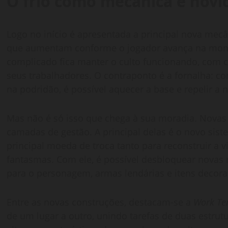
O frio como mecânica e novi
Logo no início é apresentada a principal nova mecân
que aumentam conforme o jogador avança na monta
complicado fica manter o culto funcionando, com
seus trabalhadores. O contraponto é a fornalha: c
na podridão, é possível aquecer a base e repelir a 
Mas não é só isso que chega à sua moradia. Nova
camadas de gestão. A principal delas é o novo sist
principal moeda de troca tanto para reconstruir a 
fantasmas. Com ele, é possível desbloquear novas 
para o personagem, armas lendárias e itens decora
Entre as novas construções, destacam-se a
Work Te
de um lugar a outro, unindo tarefas de duas estrutur