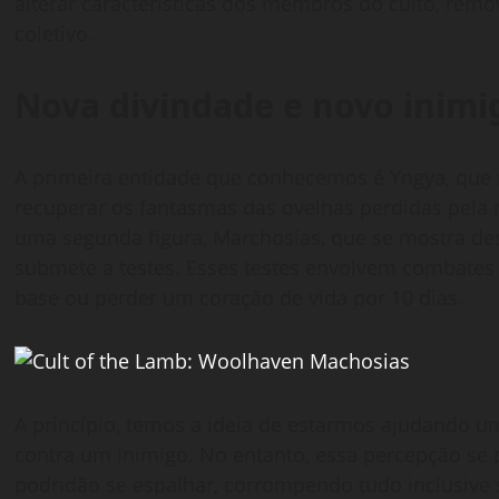
alterar características dos membros do culto, rem
coletivo.
Nova divindade e novo inimi
A primeira entidade que conhecemos é Yngya, que 
recuperar os fantasmas das ovelhas perdidas pel
uma segunda figura, Marchosias, que se mostra d
submete a testes. Esses testes envolvem combates
base ou perder um coração de vida por 10 dias.
A princípio, temos a ideia de estarmos ajudando 
contra um inimigo. No entanto, essa percepção s
podridão se espalhar, corrompendo tudo inclusiv