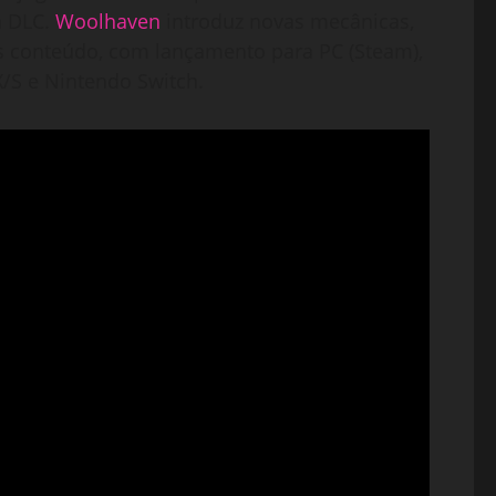
a DLC.
Woolhaven
introduz novas mecânicas,
s conteúdo, com lançamento para PC (Steam),
 X/S e Nintendo Switch.