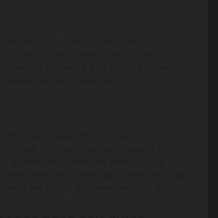
ois mapas torna o
loop
do jogo mais
çante após várias jogadas. Outro ponto
s mapas: no de neve, é algo calmo e relaxante;
 mostrando o ambiente hostil.
o chefe final, enquanto na DLC podemos
iferentes. Teoricamente, seria metade do
ão, é necessário completar cada região 4
 of the Lamb: Woolhaven são 8 vezes em cada
xtra, ele agrega bastante tempo de jogo.