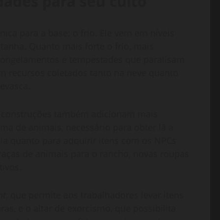
dades para seu culto
ica para a base: o frio. Ele vem em níveis
nha. Quanto mais forte o frio, mais
 congelamentos e tempestades que paralisam
om recursos coletados tanto na neve quanto
nevasca.
s construções também adicionam mais
ema de animais, necessário para obter lã a
vila quanto para adquirir itens com os NPCs
raças de animais para o rancho, novas roupas
tivos.
nt
, que permite aos trabalhadores levar itens
as, e o altar de exorcismo, que possibilita