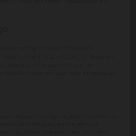
ovendo traços que afetam negativamente o
go
revivemos e que nos dá a missão de
a montanha. Durante as missões, conhecemos
escontente com nossa presença e nos
 e decisões, como entregar toda a comida da
uma divindade em perigo enquanto batalhamos
e perde conforme avançamos e vemos a
e seus seguidores, que assumem uma nova