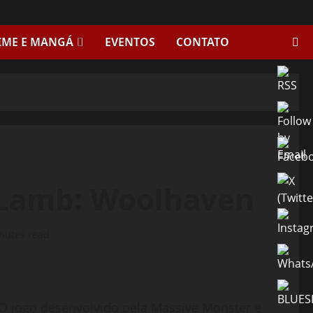
IME E MANGÁ
EVENTOS
CONTATO
e Lamb: Woolhaven
nutes read
 O jogo desenvolvido pela Massive Monster e