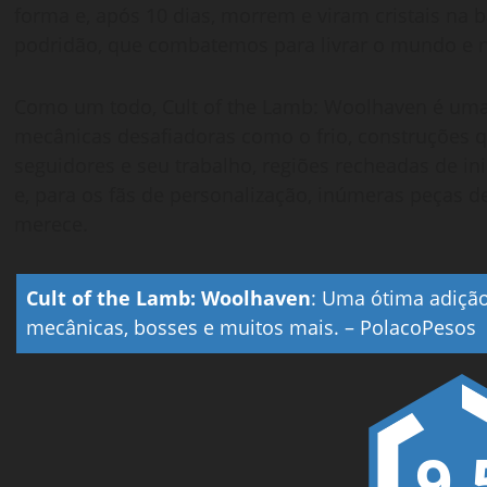
forma e, após 10 dias, morrem e viram cristais na 
podridão, que combatemos para livrar o mundo e n
Como um todo, Cult of the Lamb: Woolhaven é uma 
mecânicas desafiadoras como o frio, construções 
seguidores e seu trabalho, regiões recheadas de i
e, para os fãs de personalização, inúmeras peças 
merece.
Cult of the Lamb: Woolhaven
:
Uma ótima adição 
mecânicas, bosses e muitos mais.
–
PolacoPesos
9.