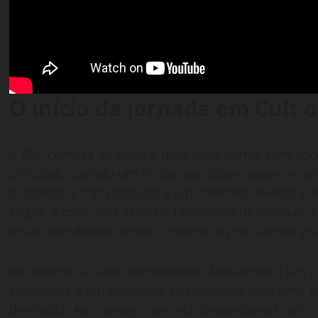
O início da jornada
em Cult 
A DLC começa de onde o jogo base parou, com você
principal, quando um misterioso totem aparece para
o jogador é transportado a um caminho nevado e t
Yngya, e com uma série de fantasmas de ovelhas, 
então que despertamos o inverno e precisamos gui
Ao retornar à base, encontramos fantasmas e um no
chegamos a um cemitério abandonado com uma est
destruída. Ao interagir com ela, despertamos defin