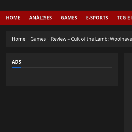
Skip
to
content
HOME
ANÁLISES
GAMES
E-SPORTS
TCG E
Home
Games
Review – Cult of the Lamb: Woolhav
ADS