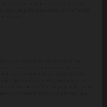
espalhados, recebendo em troca a “benção”
curso que a divindade pede para ser levado
re o inverno.
 the Lamb: Woolhaven traz dois cenários
lmente, jogamos no mapa nevado, que conta
ainda siga o mesmo padrão. O
loop
do jogo
 porém agora com uma progressão dupla: é
utro e vice-versa. Com isso, o jogador acaba
ogredir, um sistema muito bem pensado que