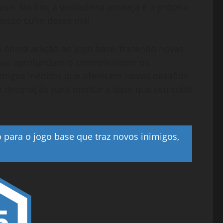
base. No fim, a verdadeira ameaça é a própria
osso culto desse mal.
ótima adição ao jogo base, trazendo novas
que aprofundam o controle sobre os
nimigos inéditos que oferecem novos desafios
de decoração para montar a base que seu culto
para o jogo base que traz novos inimigos,
5