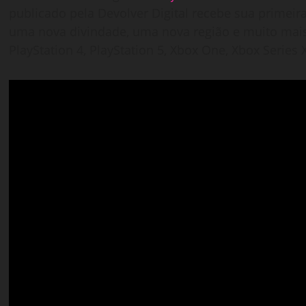
publicado pela Devolver Digital recebe sua primeir
uma nova divindade, uma nova região e muito mai
PlayStation 4, PlayStation 5, Xbox One, Xbox Series