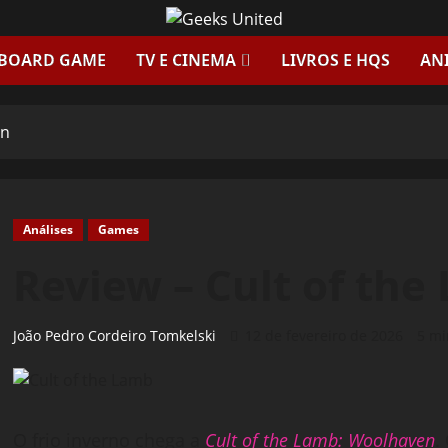
 BOARD GAME
TV E CINEMA
LIVROS E HQS
AN
en
Análises
Games
Review – Cult of th
João Pedro Cordeiro Tomkelski
12 de fevereiro de 2026
5 mi
O frio inverno chega a
Cult of the Lamb: Woolhaven
.