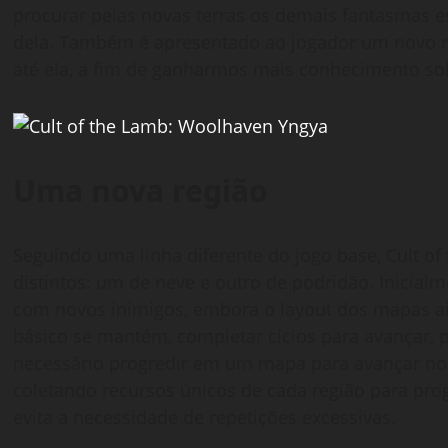
procurar pelas novas terras os demais fantasmas 
dela. Também é apresentado ao jogador um novo re
até ela, a fim de ganharmos mais conhecimento sob
Uma nova região
Seguindo uma linha diferente do jogo base, Cult of
distintos: um de neve e outro de podridão. Inicia
com novos inimigos, embora o layout dos mapas 
básico se mantém, completar ciclos para avançar,
necessário progredir em um mapa para avançar no o
coletando recursos únicos de cada região para pr
evita a necessidade de repetições excessivas.