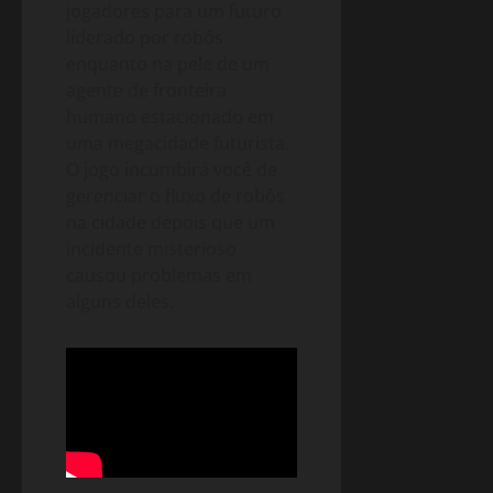
jogadores para um futuro
liderado por robôs
enquanto na pele de um
agente de fronteira
humano estacionado em
uma megacidade futurista.
O jogo incumbirá você de
gerenciar o fluxo de robôs
na cidade depois que um
incidente misterioso
causou problemas em
alguns deles.