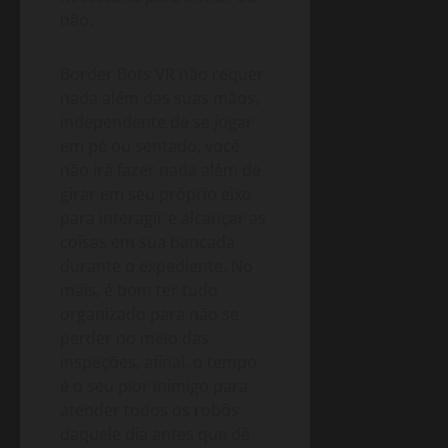
não.
Border Bots VR não requer
nada além das suas mãos,
independente de se jogar
em pé ou sentado, você
não irá fazer nada além de
girar em seu próprio eixo
para interagir e alcançar as
coisas em sua bancada
durante o expediente. No
mais, é bom ter tudo
organizado para não se
perder no meio das
inspeções, afinal, o tempo
é o seu pior inimigo para
atender todos os robôs
daquele dia antes que dê