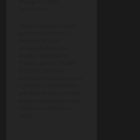
em alguns robôs
construtores.
Nenhum desses eventos
parece afetar muito o
decorrer do jogo,
independente de sua
escolha. Diferente de
“Papers, please”, Border
Bots VR é um título
extremamente casual para
o gênero, especialmente
pelo fato de que você não
precisa se preocupar com
contas ou melhorias a
pagar.