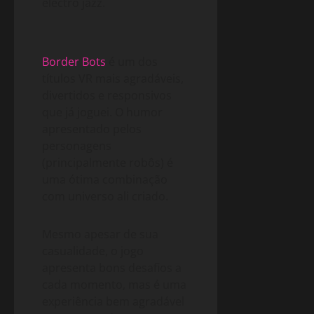
electro jazz.
Border Bots
é um dos
títulos VR mais agradáveis,
divertidos e responsivos
que já joguei. O humor
apresentado pelos
personagens
(principalmente robôs) é
uma ótima combinação
com universo ali criado.
Mesmo apesar de sua
casualidade, o jogo
apresenta bons desafios a
cada momento, mas é uma
experiência bem agradável