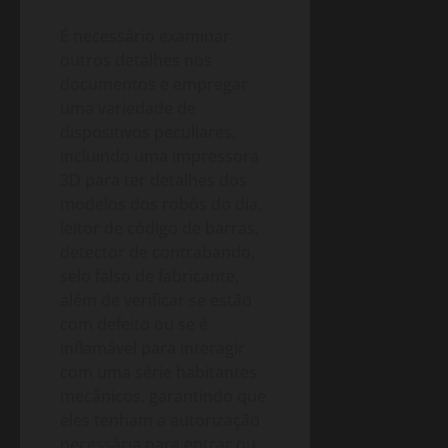
É necessário examinar
outros detalhes nos
documentos e empregar
uma variedade de
dispositivos peculiares,
incluindo uma impressora
3D para ter detalhes dos
modelos dos robôs do dia,
leitor de código de barras,
detector de contrabando,
selo falso de fabricante,
além de verificar se estão
com defeito ou se é
inflamável para interagir
com uma série habitantes
mecânicos, garantindo que
eles tenham a autorização
necessária para entrar ou