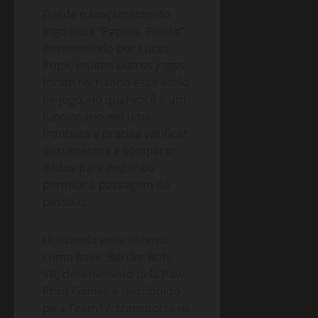
Desde o lançamento do
jogo indie “Papers, Please”,
desenvolvido por Lucas
Pope, muitos outros jogos
foram recriando esse estilo
de jogo, no qual você é um
funcionário em uma
fronteira e precisa verificar
documentos e comparar
dados para negar ou
permitir a passagem de
pessoas.
Utilizando esse sistema
como base, Border Bots
VR, desenvolvido pela Paw
Print Games e distribuído
pela Team17, transporta os