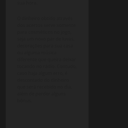
sua hora.
O dinheiro obtido através
dos acertos serve somente
para cosméticos no jogo,
seja um novo par de luvas,
decorações para sua casa
ou alguma música
diferente que queira deixar
tocando no rádio. Contudo,
caso haja algum erro, é
descontado do dinheiro
que será recebido no dia,
além de perder alguns
bônus.