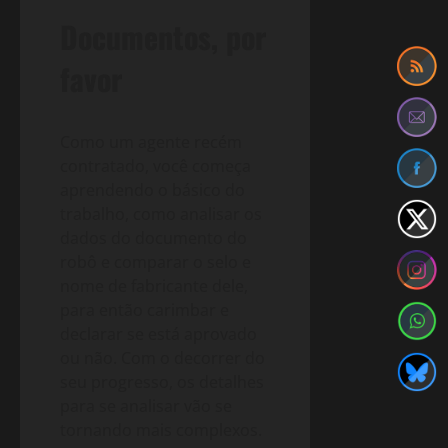
Documentos, por
favor
Como um agente recém
contratado, você começa
aprendendo o básico do
trabalho, como analisar os
dados do documento do
robô e comparar o selo e
nome de fabricante dele,
para então carimbar e
declarar se está aprovado
ou não. Com o decorrer do
seu progresso, os detalhes
para se analisar vão se
tornando mais complexos.