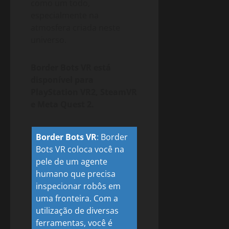
como um todo,
especialmente na
atmosfera criada neste
universo.
Border Bots VR está
disponível para
PlayStation VR2, SteamVR
e Meta Quest 2.
Border Bots VR
:
Border
Bots VR coloca você na
pele de um agente
humano que precisa
inspecionar robôs em
uma fronteira. Com a
utilização de diversas
ferramentas, você é