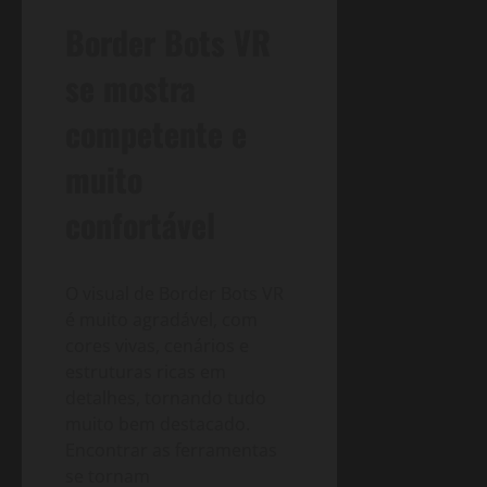
Border Bots VR
se mostra
competente e
muito
confortável
O visual de Border Bots VR
é muito agradável, com
cores vivas, cenários e
estruturas ricas em
detalhes, tornando tudo
muito bem destacado.
Encontrar as ferramentas
se tornam