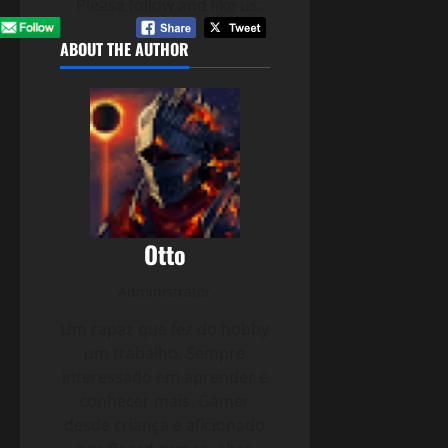
Please follow and like us:
ABOUT THE AUTHOR
Otto
Administrator
Um rapaz que fez do hobby
um trabalho. Sempre
interessado em aprender e
conhecer mais. Gamer
desde criança e aficionado