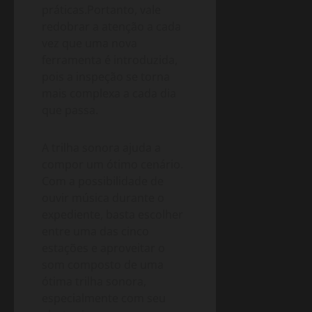
práticas.Portanto, vale
redobrar a atenção a cada
vez que uma nova
ferramenta é introduzida,
pois a inspeção se torna
mais complexa a cada dia
que passa.
A trilha sonora ajuda a
compor um ótimo cenário.
Com a possibilidade de
ouvir música durante o
expediente, basta escolher
entre uma das cinco
estações e aproveitar o
som composto de uma
ótima trilha sonora,
especialmente com seu