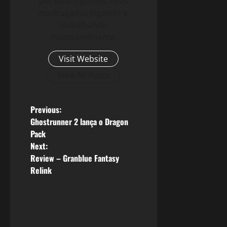
por Board games. Altas
madrugadas jogando e
trabalhando
incansavelmente.
Visit Website
View All Posts
P
Previous:
Ghostrunner 2 lança o Dragon
o
Pack
Next:
s
Review – Granblue Fantasy
Relink
t
n
a