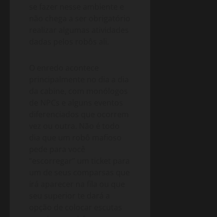
se fazer nesse ambiente e
não chega a ser obrigatório
realizar algumas atividades
dadas pelos robôs ali.
O enredo acontece
principalmente no dia a dia
da cabine, com monólogos
de NPCs e alguns eventos
diferenciados que ocorrem
vez ou outra. Não é todo
dia que um robô mafioso
pede para você
“escorregar” um ticket para
um de seus comparsas que
irá aparecer na fila ou que
seu superior te dará a
opção de colocar escutas