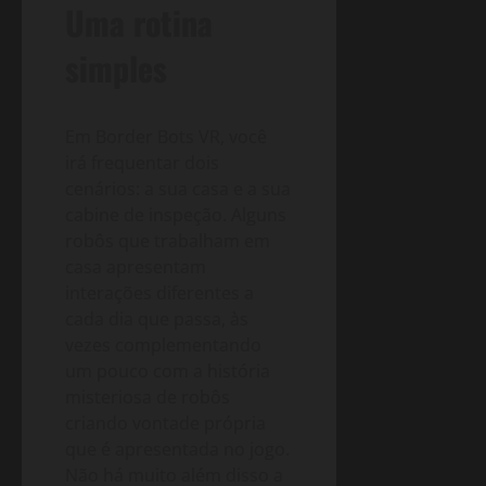
Uma rotina
simples
Em Border Bots VR, você
irá frequentar dois
cenários: a sua casa e a sua
cabine de inspeção. Alguns
robôs que trabalham em
casa apresentam
interações diferentes a
cada dia que passa, às
vezes complementando
um pouco com a história
misteriosa de robôs
criando vontade própria
que é apresentada no jogo.
Não há muito além disso a