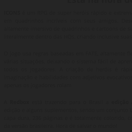
ICONS
é um RPG de super heróis rápido e extremam
em quadrinhos incríveis com seus amigos. Des
altamente imersivo de quadrinhos e cartoons de su
literalmente dentro das HQs, criando inclusive suas
O jogo usa regras baseadas em FATE, altamente fle
várias situações, deixando o sistema fácil de apre
todos os jogadores. A criação de heróis é rá
imaginação e habilidades com adjetivos evocativo
apenas os jogadores rolam
A
Redbox
está trazendo para o Brasil a
edição
edição e alguns suplementos, sendo um conjunto b
capa dura, 236 páginas e é totalmente colorido, c
da versão brasileira. Hora de salvar o mundo!