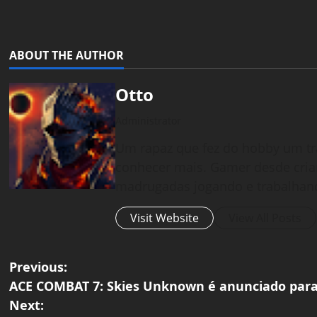
ABOUT THE AUTHOR
Otto
Administrator
Um rapaz que fez do hobby um tr
conhecer mais. Gamer desde cria
madrugadas jogando e trabalhan
Visit Website
View All Posts
P
Previous:
ACE COMBAT 7: Skies Unknown é anunciado para
o
Next: