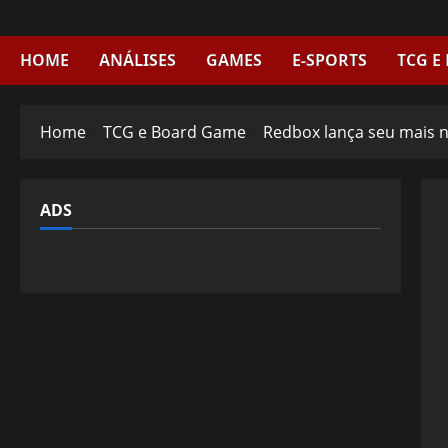
Skip
to
content
HOME
ANÁLISES
GAMES
E-SPORTS
TCG E
Home
TCG e Board Game
Redbox lança seu mais n
ADS