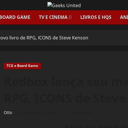
 BOARD GAME
TV E CINEMA
LIVROS E HQS
AN
ovo livro de RPG, ICONS de Steve Kenson
TCG e Board Game
Redbox lança seu mai
RPG, ICONS de Steve
Otto
29 de janeiro de 2017
1 minute read
Está na hora 