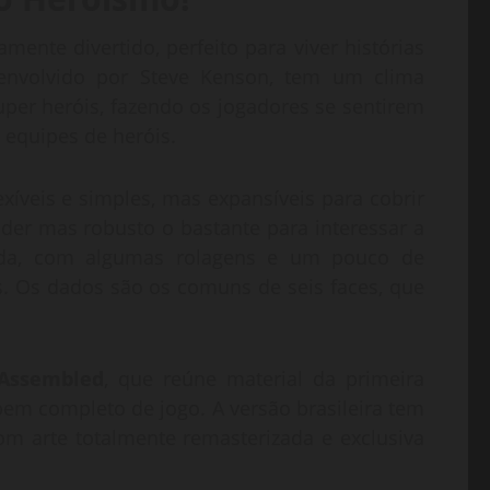
ente divertido, perfeito para viver histórias
envolvido por Steve Kenson, tem um clima
per heróis, fazendo os jogadores se sentirem
 equipes de heróis.
xíveis e simples, mas expansíveis para cobrir
nder mas robusto o bastante para interessar a
pida, com algumas rolagens e um pouco de
s. Os dados são os comuns de seis faces, que
 Assembled
, que reúne material da primeira
em completo de jogo. A versão brasileira tem
om arte totalmente remasterizada e exclusiva