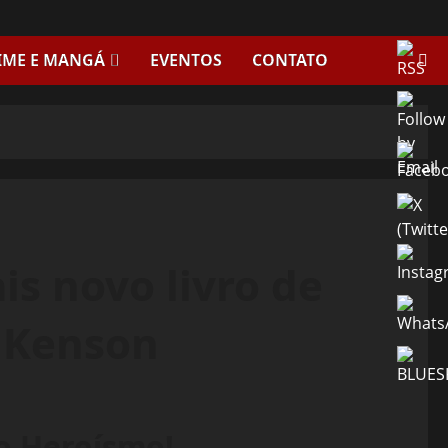
IME E MANGÁ
EVENTOS
CONTATO
s novo livro de
 Kenson
do Heroísmo!