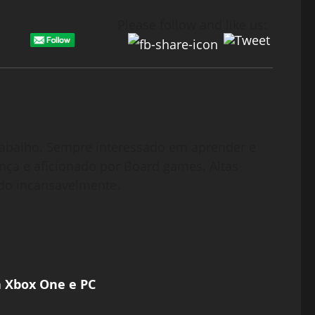
Please follow and like us:
abalho. Sempre interessado em aprender e
nça e aficionado por Board games. Altas
do incansavelmente.
 Xbox One e PC