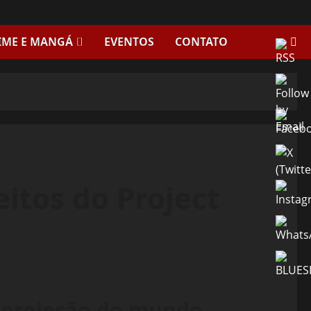
IME E MANGÁ
EVENTOS
CONTATO
eitos do Project
e projeção do mundo