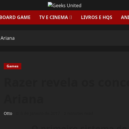
 BOARD GAME
TV E CINEMA
LIVROS E HQS
AN
 Ariana
Games
Razer revela os conc
Ariana
Otto
5 de janeiro de 2017
2 minutes read
O primeiro sistema d