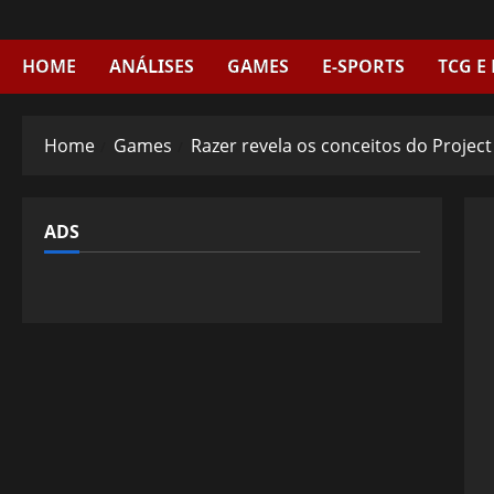
Skip
to
content
HOME
ANÁLISES
GAMES
E-SPORTS
TCG E
Home
Games
Razer revela os conceitos do Project
ADS