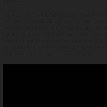
ambiente.
Um pouco do que é esperado para o Razer Chroma
conceito de iluminação por sistema RGB para 
dimensão de imersão aos gameplays, que passa
criando efeitos de vídeo e de luz simultaneament
desse conceito, os jogadores têm uma série de sol
retroiluminação até iluminação e projeções inteli
uma experiência de jogo única e envolvente.