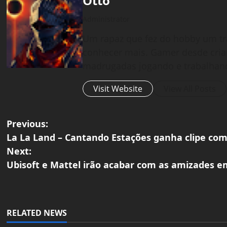
Otto
Administrator
Um rapaz que fez do hobby um tr
conhecer mais. Gamer desde cria
madrugadas jogando e trabalhan
Visit Website
View All Posts
P
Previous:
La La Land – Cantando Estações ganha clipe co
o
Next:
Ubisoft e Mattel irão acabar com as amizades 
s
t
n
RELATED NEWS