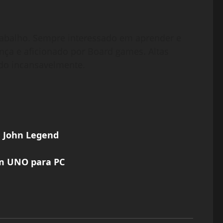
abalho. Sempre interessado em aprender e
nça e aficionado por Board games. Altas
do incansavelmente.
m John Legend
em UNO para PC