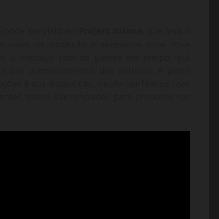
 pode ser visto no
Project Ariana
, que leva o
as salas de projeção e apresenta uma nova
m a interagir com os games em tempo real
e aos acontecimentos das partidas. A partir
uções à sua disposição, desde periféricos com
gentes, todos sincronizados para proporcionar