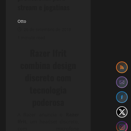
stream e jogatinas
Otto
26 de setembro de 2018
1 minute read
Razer Ifrit
combina design
discreto com
tecnologia
poderosa
A Razer anuncia o
Razer
Ifrit
, um headset discreto,
com microfone