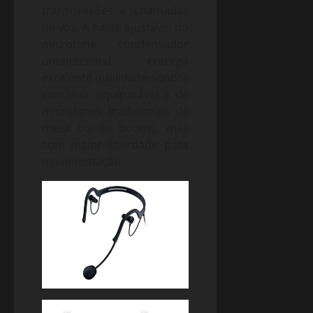
transmissões e chamadas
de voz. A haste ajustável do
microfone condensador
unidirecional entrega
excelente qualidade sonora
contínua, equiparável à de
microfones tradicionais de
mesa ou de booms, mas
com maior liberdade para
movimentação.