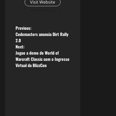
Visit Website
View All Posts
P
Previous:
Codemasters anuncia Dirt Rally
o
2.0
Next:
s
Jogue a demo de World of
Warcraft Classic com o Ingresso
t
Virtual da BlizzCon
n
a
v
i