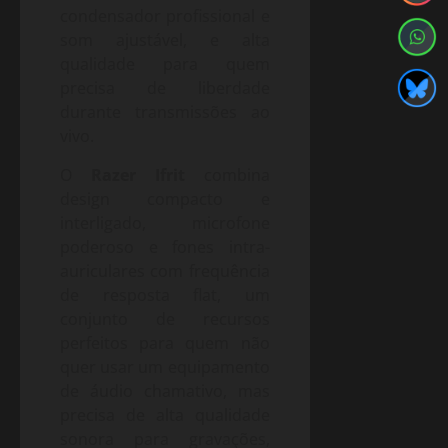
condensador profissional e
som ajustável, e alta
qualidade para quem
precisa de liberdade
durante transmissões ao
vivo.
O
Razer Ifrit
combina
design compacto e
interligado, microfone
poderoso e fones intra-
auriculares com frequência
de resposta flat, um
conjunto de recursos
perfeitos para quem não
quer usar um equipamento
de áudio chamativo, mas
precisa de alta qualidade
sonora para gravações,