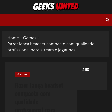
Skip
to
content
Primary
Menu
Home
Games
Razer lança headset compacto com qualidade
profissional para stream e jogatinas
ADS
Games
Razer lança headset
compacto com
qualidade
profissional para