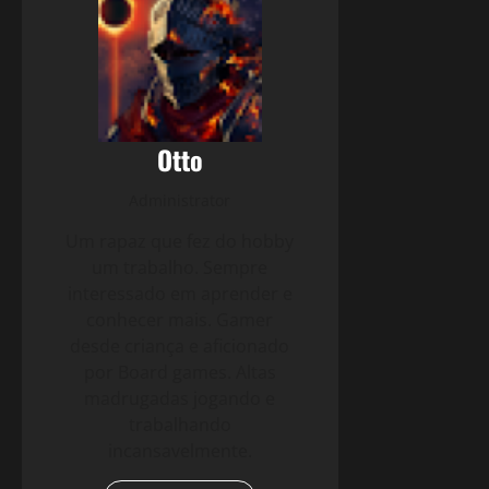
Otto
Administrator
Um rapaz que fez do hobby
um trabalho. Sempre
interessado em aprender e
conhecer mais. Gamer
desde criança e aficionado
por Board games. Altas
madrugadas jogando e
trabalhando
incansavelmente.