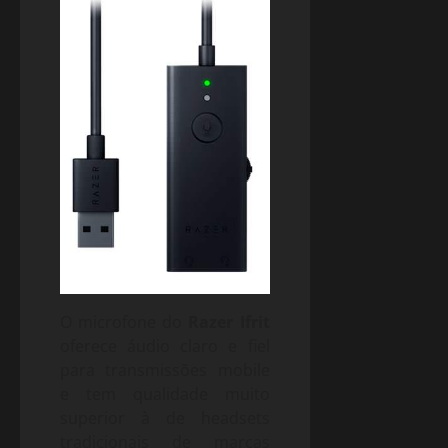
O microfone do
Razer Ifrit
oferece áudio claro e fiel
para transmissões mobile
e tem qualidade muito
superior à de headsets
tradicionais de marcas