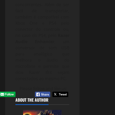
concorrentes. Além de ser
fácil de transportar,
também é compatível com
Xbox One e PS4 pelo
conector do controle ou,
no caso do PS4, pelo
Razer
Audio Enhancer
, um
conversor de som USB
para analógico que
melhora o áudio do
microfone e permite que
dois Razer Ifrit sejam
conectados ao mesmo PC.
Please follow and like us:
ABOUT THE AUTHOR