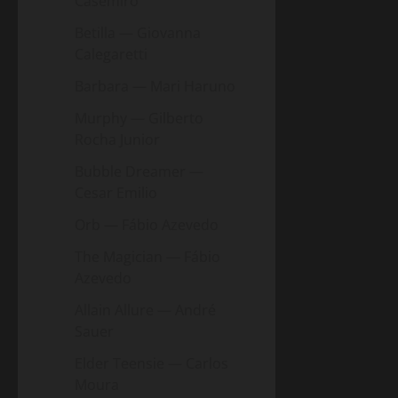
Casemiro
Betilla — Giovanna
Calegaretti
Barbara — Mari Haruno
Murphy — Gilberto
Rocha Junior
Bubble Dreamer —
Cesar Emilio
Orb — Fábio Azevedo
The Magician — Fábio
Azevedo
Allain Allure — André
Sauer
Elder Teensie — Carlos
Moura