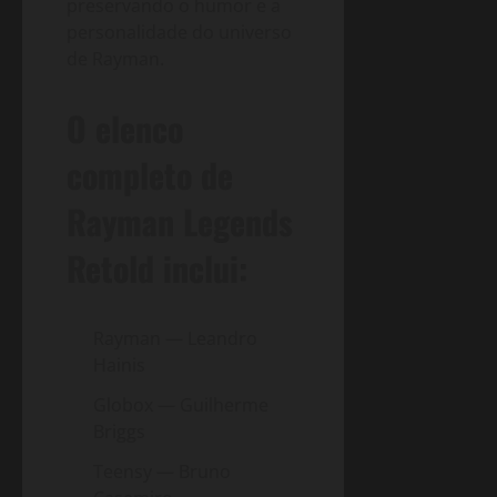
preservando o humor e a
personalidade do universo
de Rayman.
O elenco
completo de
Rayman Legends
Retold inclui:
Rayman — Leandro
Hainis
Globox — Guilherme
Briggs
Teensy — Bruno