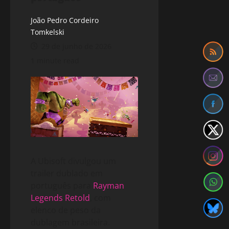
João Pedro Cordeiro
Tomkelski
29 de junho de 2026
1 minute read
A Ubisoft divulgou um
trailer dublado em
português para
Rayman
Legends Retold
, com
elenco de peso da
dublagem brasileira.