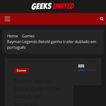
Skip
to
content
Primary
Menu
Home
Games
Rayman Legends Retold ganha trailer dublado em
português
ADS
Games
Rayman Legends
Retold ganha trailer
dublado em
português