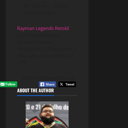
Mr. Soccer — Marco
Antônio Costa
Rayman Legends Retold
está disponível para
Nintendo Switch,
PlayStation 4, PlayStation 5,
Xbox One, Xbox Series X|S
e PC.
Please follow and like us:
ABOUT THE AUTHOR