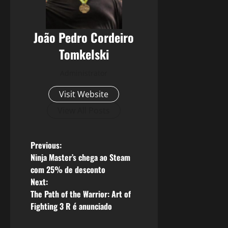
João Pedro Cordeiro
Tomkelski
Administrator
Visit Website
View All Posts
P
Previous:
Ninja Master’s chega ao Steam
o
com 25% de desconto
Next:
s
The Path of the Warrior: Art of
Fighting 3 R é anunciado
t