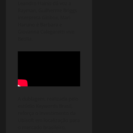
Leandro Hainis dá voz a
Rayman, Guilherme Briggs
interpreta Globox, Mari
Haruno é Barbara e
Giovanna Calegaretti vive
Betilla.
A dublagem, realizada pelo
estúdio Keywords Brasil,
reforça o investimento da
Ubisoft em localização para
o mercado brasileiro,