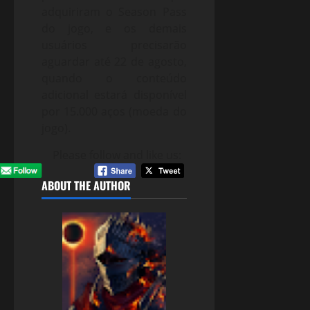
adquiriram o Season Pass
do jogo, e os demais
usuários precisarão
aguardar até 22 de agosto,
quando o conteúdo
adicional estará disponível
por 15.000 aços (moeda do
jogo).
Please follow and like us:
ABOUT THE AUTHOR