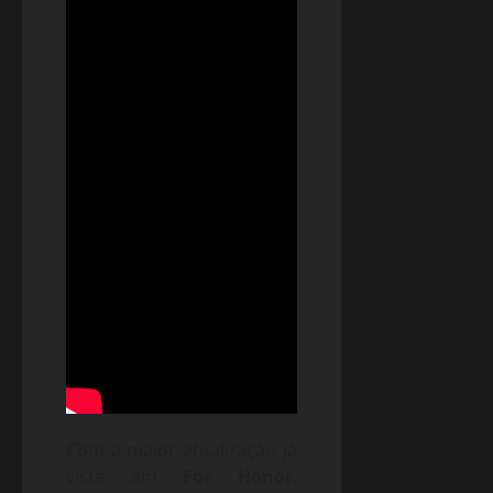
Com a maior atualização já
vista em
For Honor
,