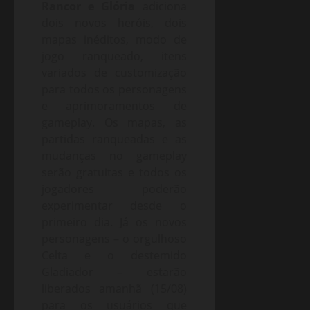
Rancor e Glória
adiciona
dois novos heróis, dois
mapas inéditos, modo de
jogo ranqueado, itens
variados de customização
para todos os personagens
e aprimoramentos de
gameplay. Os mapas, as
partidas ranqueadas e as
mudanças no gameplay
serão gratuitas e todos os
jogadores poderão
experimentar desde o
primeiro dia. Já os novos
personagens – o orgulhoso
Celta e o destemido
Gladiador – estarão
liberados amanhã (15/08)
para os usuários que