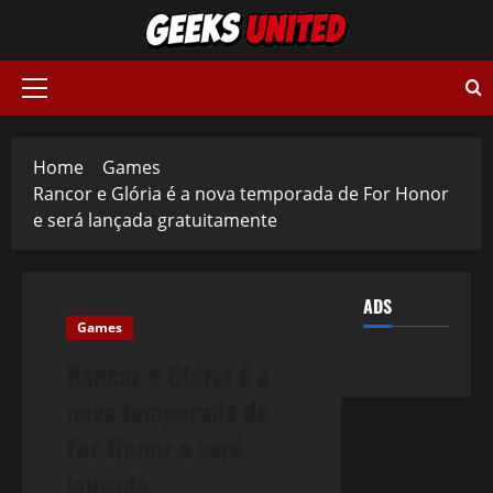
Skip
to
content
Primary
Menu
Home
Games
Rancor e Glória é a nova temporada de For Honor
e será lançada gratuitamente
ADS
Games
Rancor e Glória é a
nova temporada de
For Honor e será
lançada