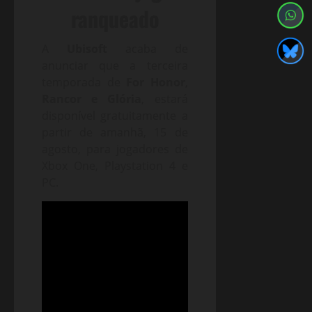
ranqueado
A
Ubisoft
acaba de
anunciar que a terceira
temporada de
For Honor
,
Rancor e Glória
, estará
disponível gratuitamente a
partir de amanhã, 15 de
agosto, para jogadores de
Xbox One, Playstation 4 e
PC.