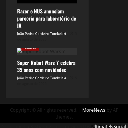
Razer e NUS anunciam
parceria para laboratório de
IA
João Pedro Cordeiro Tomkelski
5
de agosto de 2026
Games
Super Robot Wars Y celebra
35 anos com novidades
João Pedro Cordeiro Tomkelski
5
de agosto de 2026
Copyright © All rights reserved.
|
MoreNews
by AF
themes.
Social media & sharing icons powered by
UltimatelySocial