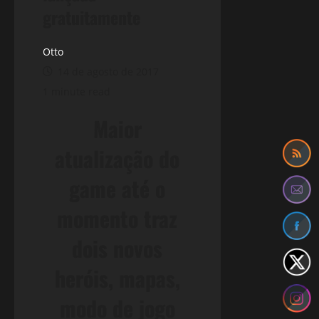
gratuitamente
Otto
14 de agosto de 2017
1 minute read
Maior
atualização do
game até o
momento traz
dois novos
heróis, mapas,
modo de jogo