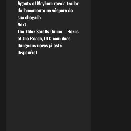
Agents of Mayhem revela trailer
o
de lançamento na véspera de
sua chegada
s
Next:
The Elder Scrolls Online – Horns
t
of the Reach, DLC com duas
n
dungeons novas já está
disponível
a
v
i
g
a
t