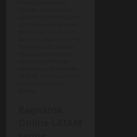
A Festa da Pipoca em
Comodo, voltada para
jogadores a partir do nível
30, traz missões de coleta
de Piroclastos com o NPC
Kerlin, recompensas como
Milho Dourado, o visual
Pipoquinho com bônus
temporários, missões
repetíveis, buffs especiais
na praia, sistema de trocas
e a instância Vulcão
Korodo.
Ragnarök
Online LATAM
segue