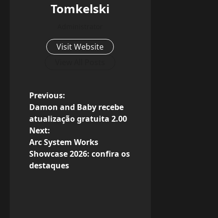
Tomkelski
Administrator
Visit Website
View All Posts
P
Previous:
Damon and Baby recebe
o
atualização gratuita 2.00
Next:
s
Arc System Works
Showcase 2026: confira os
t
destaques
n
a