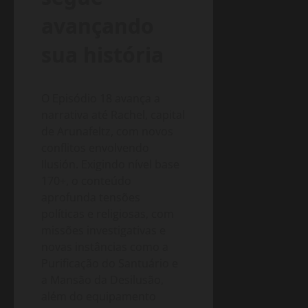
avançando
sua história
O Episódio 18 avança a
narrativa até Rachel, capital
de Arunafeltz, com novos
conflitos envolvendo
Ilusión. Exigindo nível base
170+, o conteúdo
aprofunda tensões
políticas e religiosas, com
missões investigativas e
novas instâncias como a
Purificação do Santuário e
a Mansão da Desilusão,
além do equipamento