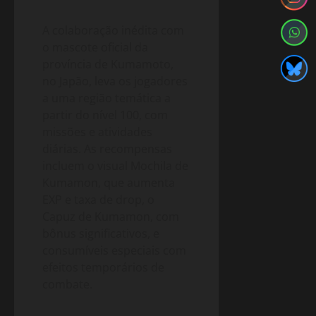
A colaboração inédita com
o mascote oficial da
província de Kumamoto,
no Japão, leva os jogadores
a uma região temática a
partir do nível 100, com
missões e atividades
diárias. As recompensas
incluem o visual Mochila de
Kumamon, que aumenta
EXP e taxa de drop, o
Capuz de Kumamon, com
bônus significativos, e
consumíveis especiais com
efeitos temporários de
combate.