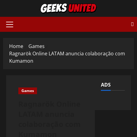
Skip
to
content
Primary
Menu
Home
Games
Ragnarök Online LATAM anuncia colaboração com
Kumamon
ADS
Games
Ragnarök Online
LATAM anuncia
colaboração com
Kumamon