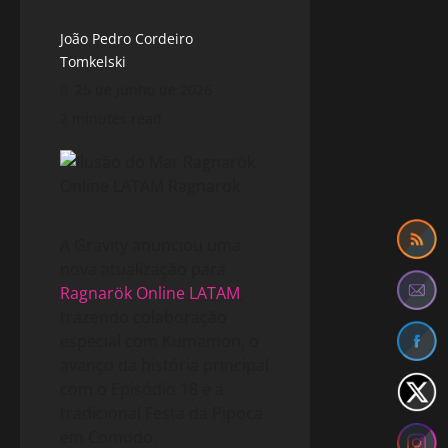
João Pedro Cordeiro
Tomkelski
25 de junho de 2026
2 minutes read
A Gravity anunciou uma
nova atualização para
Ragnarök Online LATAM
,
trazendo colaboração
especial com Kumamon, o
avanço da história principal
com o Episódio 18 e a
tradicional Festa da Pipoca
em Comodo.