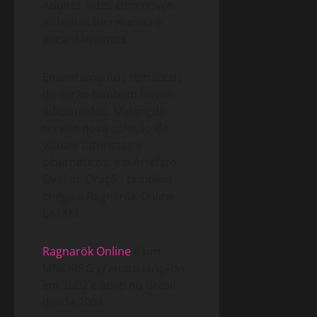
Adulter Fides com novos
sistemas de reforma e
encantamentos.
Encantamentos temáticos
de verão também foram
adicionados. Malangdo
recebe nova coleção de
visuais futuristas e
cibernéticos, e o Artefato
Oval da Oração também
chega a Ragnarök Online
LATAM.
Ragnarök Online
é um
MMORPG gratuito lançado
em 2002 e ativo no Brasil
desde 2004.