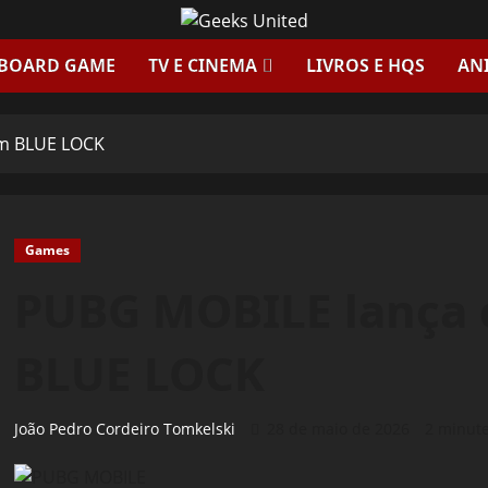
 BOARD GAME
TV E CINEMA
LIVROS E HQS
AN
om BLUE LOCK
Games
PUBG MOBILE lança 
BLUE LOCK
João Pedro Cordeiro Tomkelski
28 de maio de 2026
2 minut