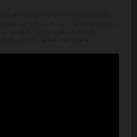
ime de sucesso sobre futebol BLUE LOCK,
 poderão mergulhar em um mundo de talentos
uma variedade de conteúdos temáticos
 seu espírito de alta intensidade.