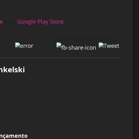
re
e no
Google Play Store
.
Please follow and like us:
mkelski
lançamento