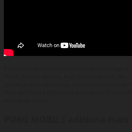
A colaboração introduz conjuntos de personagens 
Yoichi, Bachira Meguru, Nagi Seishiro e Itoshi Rin
presença cheia de energia. Juntamente com os per
Traje de Treino e o Conjunto Empregada Furiosa of
espírito do anime.
PUBG MOBILE adiciona mais 