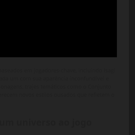
baseados em jogadores-chave, incluindo Isagi
, cada um com sua aparência inconfundível e
sonagens, trajes temáticos como o Conjunto
erecem novos estilos ousados que refletem o
um universo ao jogo