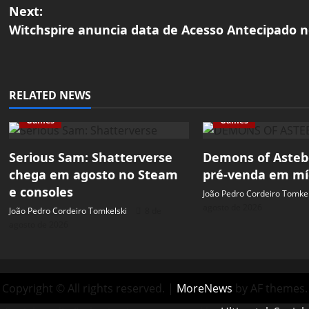
o
Next:
Witchspire anuncia data de Acesso Antecipado 
s
t
n
RELATED NEWS
a
Games
Games
v
Serious Sam: Shatterverse
Demons of Astebo
chega em agosto no Steam
pré-venda em míd
i
e consoles
João Pedro Cordeiro Tomkel
g
agosto de 2026
João Pedro Cordeiro Tomkelski
8 de
agosto de 2026
a
t
Copyright © All rights reserved.
|
MoreNews
by AF themes.
i