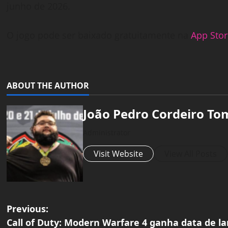
junho de 2026.
O jogo pode ser baixado gratuitamente na
App Sto
ABOUT THE AUTHOR
João Pedro Cordeiro To
Administrator
Visit Website
View All Posts
P
Previous:
Call of Duty: Modern Warfare 4 ganha data de 