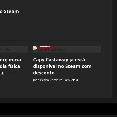
no Steam
Games
rg inicia
Capy Castaway já está
ia física
disponível no Steam com
desconto
ski
8 de
João Pedro Cordeiro Tomkelski
6 de
agosto de 2026