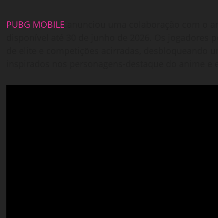
PUBG MOBILE
anunciou uma colaboração com o an
disponível até 30 de junho de 2026. Os jogadores
de elite e competições acirradas, desbloqueando 
inspirados nos personagens-destaque do anime e em