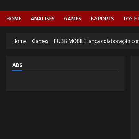
Skip
to
content
HOME
ANÁLISES
GAMES
E-SPORTS
TCG E
Home
Games
PUBG MOBILE lança colaboração c
ADS