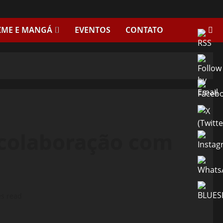
IME E MANGÁ
EVENTOS
CONTATO
colaboração com
es read