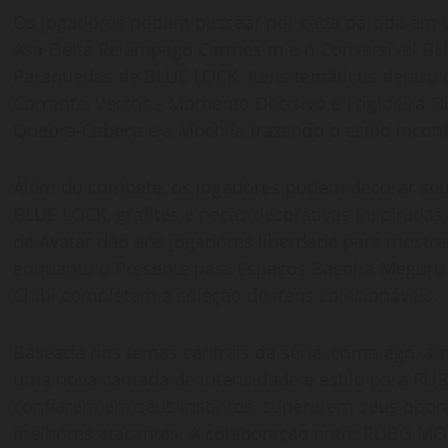
Os jogadores podem passear por cada partida em v
Asa-Delta Relâmpago Carmesim e o Conversível BL
Paraquedas de BLUE LOCK. Itens temáticos dentro 
Corrente, Vector – Momento Decisivo e Frigideira
Quebra-Cabeça e a Mochila trazendo o estilo inconf
Além do combate, os jogadores podem decorar se
BLUE LOCK, grafites e peças decorativas inspiradas
de Avatar dão aos jogadores liberdade para mostrar
enquanto o Presente para Espaços Bachira Meguru C
Chibi completam a coleção de itens colecionáveis.
Baseada nos temas centrais da série, como ego, am
uma nova camada de intensidade e estilo para PU
confiarem em seus instintos, superarem seus opo
melhores atacantes. A colaboração entre PUBG MOB