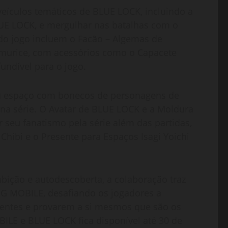
eículos temáticos de BLUE LOCK, incluindo a
UE LOCK, e mergulhar nas batalhas com o
do jogo incluem o Facão – Algemas de
 Omurice, com acessórios como o Capacete
undível para o jogo.
u espaço com bonecos de personagens de
 na série. O Avatar de BLUE LOCK e a Moldura
 seu fanatismo pela série além das partidas,
hibi e o Presente para Espaços Isagi Yoichi
bição e autodescoberta, a colaboração traz
BG MOBILE, desafiando os jogadores a
nentes e provarem a si mesmos que são os
ILE e BLUE LOCK fica disponível até 30 de