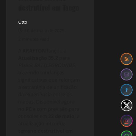
destrutível em Taego
Otto
16 de maio de 2025
2 minutes read
A
KRAFTON
lançou a
Atualização 35.2
para
PUBG: BATTLEGROUNDS
,
trazendo mudanças
significativas que reforçam
a estratégia de unificação
da experiência entre os
mapas. Disponível agora
no
PC
e com previsão para
consoles em
22 de maio
, a
atualização introduz
terreno destrutível em