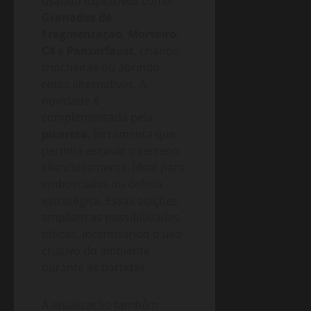
usando explosivos como
Granadas de
Fragmentação
,
Morteiro
,
C4
e
Panzerfaust
, criando
trincheiras ou abrindo
rotas alternativas. A
novidade é
complementada pela
picareta
, ferramenta que
permite escavar o terreno
silenciosamente, ideal para
emboscadas ou defesa
estratégica. Essas adições
ampliam as possibilidades
táticas, incentivando o uso
criativo do ambiente
durante as partidas.
A atualização também