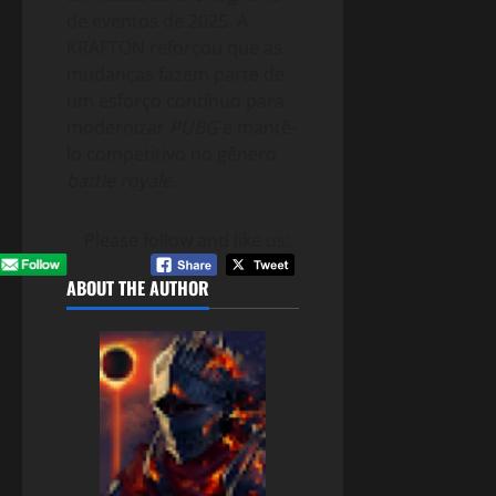
de eventos de 2025. A
KRAFTON reforçou que as
mudanças fazem parte de
um esforço contínuo para
modernizar
PUBG
e mantê-
lo competitivo no gênero
battle royale
.
Please follow and like us:
ABOUT THE AUTHOR