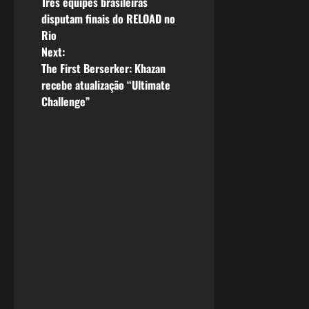
Três equipes brasileiras
o
disputam finais do RELOAD no
Rio
s
Next:
The First Berserker: Khazan
t
recebe atualização “Ultimate
n
Challenge”
a
v
i
g
a
t