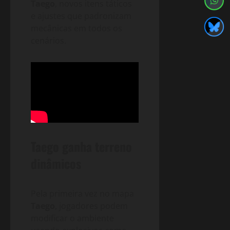
Taego
, novos itens táticos
e ajustes que padronizam
mecânicas em todos os
cenários.
Taego ganha terreno
dinâmicos
Pela primeira vez no mapa
Taego
, jogadores podem
modificar o ambiente