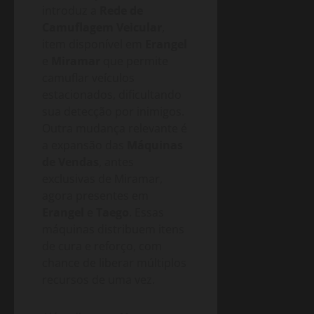
introduz a
Rede de
Camuflagem Veicular
,
item disponível em
Erangel
e
Miramar
que permite
camuflar veículos
estacionados, dificultando
sua detecção por inimigos.
Outra mudança relevante é
a expansão das
Máquinas
de Vendas
, antes
exclusivas de Miramar,
agora presentes em
Erangel
e
Taego
. Essas
máquinas distribuem itens
de cura e reforço, com
chance de liberar múltiplos
recursos de uma vez.