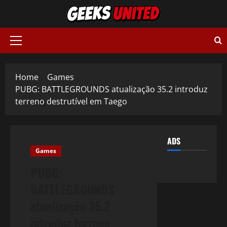
Skip
to
content
Primary
Menu
Home
Games
PUBG: BATTLEGROUNDS atualização 35.2 introduz
terreno destrutível em Taego
ADS
Games
PUBG:
BATTLEGROUNDS
atualização 35.2
introduz terreno