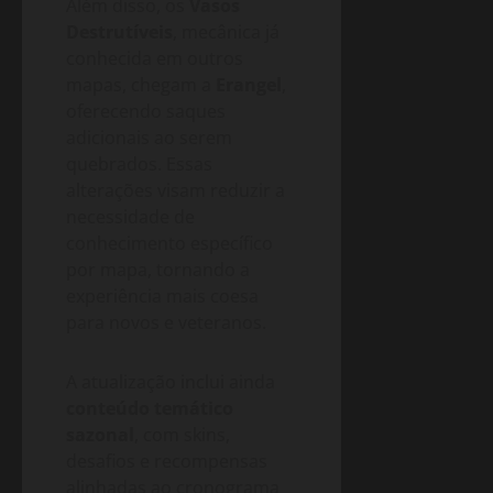
Além disso, os
Vasos
Destrutíveis
, mecânica já
conhecida em outros
mapas, chegam a
Erangel
,
oferecendo saques
adicionais ao serem
quebrados. Essas
alterações visam reduzir a
necessidade de
conhecimento específico
por mapa, tornando a
experiência mais coesa
para novos e veteranos.
A atualização inclui ainda
conteúdo temático
sazonal
, com skins,
desafios e recompensas
alinhadas ao cronograma