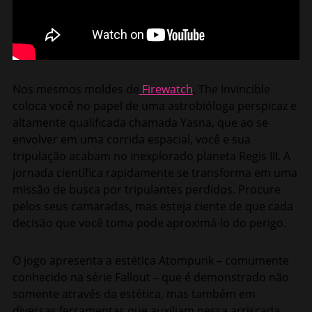
Nos mesmos moldes de
Firewatch
, The Invincible
coloca você no papel de uma astrobióloga perspicaz e
altamente qualificada chamada Yasna, que ao se
envolver em uma corrida espacial, você e sua
tripulação acabam no inexplorado planeta Regis III. A
jornada científica rapidamente se transforma em uma
missão de busca por tripulantes perdidos. Procure
pelos seus camaradas, mas esteja ciente de que cada
decisão que você toma pode aproximá-lo do perigo.
O jogo apresenta a estética Atompunk – comumente
conhecido na série Fallout – que é demonstrado não
somente através da estética, mas também em
diversas ferramentas que auxiliam nessa arriscada