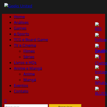
Skip
to
content
Primary
Home
Menu
Análises
Games
e-Sports
TCG e Board Game
TV e Cinema
Filmes
Séries
Livros e HQs
Anime e Mangá
Anime
Mangá
Eventos
Contato
Pesquisar