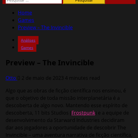
por:
Home
Games
Preview – The Invincible
Análises
Games
Preview – The Invincible
Otto
2 de maio de 2023
4 minutes read
Algo que as obras de ficção científica nos ensinou, é
que o objetivo de toda missão interplanetária é a
descoberta de algo novo. Mantendo esse espírito de
descoberta, 11 bits Studios (
Frostpunk
) e a equipe de
desenvolvimento da Starward Industries decidiram
dar aos jogadores a oportunidade de descobrir The
Invincible – uma aventura narrativa de ficção científica,