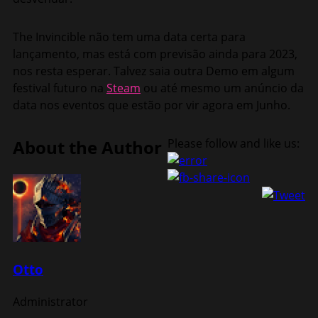
The Invincible não tem uma data certa para
lançamento, mas está com previsão ainda para 2023,
nos resta esperar. Talvez saia outra Demo em algum
festival futuro na
Steam
ou até mesmo um anúncio da
data nos eventos que estão por vir agora em Junho.
About the Author
Please follow and like us:
Otto
Administrator