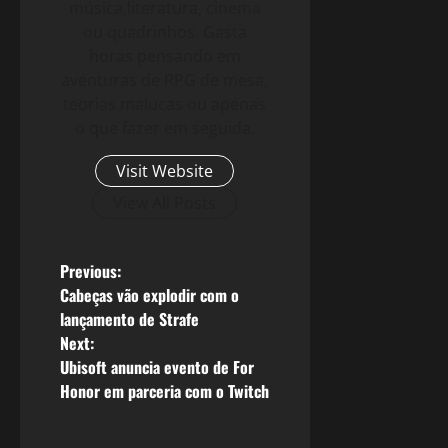
música,literatura, cinema
ou quadrinhos. Gasta
horas pensando em
aventuras de RPG de mesa,
teorias malucas ou apenas
o que fazer em seguida.
Visit Website
View All Posts
P
Previous:
Cabeças vão explodir com o
o
lançamento de Strafe
Next:
s
Ubisoft anuncia evento de For
Honor em parceria com o Twitch
t
n