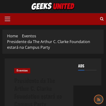
Skip
to
content
Primary
Menu
Home
Eventos
Presidente da The Arthur C. Clarke Foundation
estará na Campus Party
ADS
Eventos
Presidente da The
Arthur C. Clarke
Foundation estará na
Campus Party