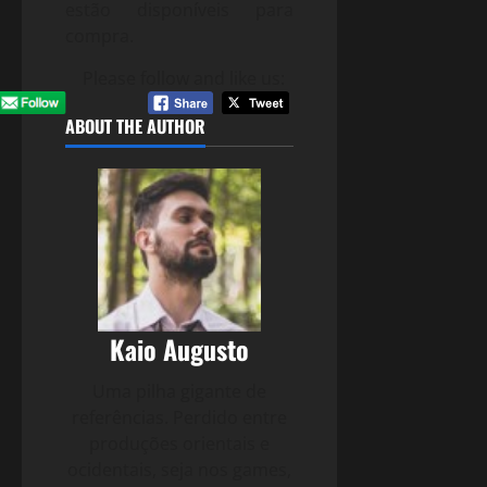
estão disponíveis para
compra.
Please follow and like us:
ABOUT THE AUTHOR
Kaio Augusto
Uma pilha gigante de
referências. Perdido entre
produções orientais e
ocidentais, seja nos games,