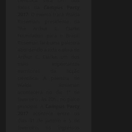
científica será um dos
focos da
Campus Party
2017
. O evento trará Walda
Roseman, presidente da
The Arthur C. Clarke
Foundation para o Brasil.
Roseman fará uma palestra
abordando a vida e obra de
Arthur C. Clarke, um dos
mais importantes
escritores da ficção
científica. A palestra de
Walda Roseman
acontecerá no dia 1º de
fevereiro , às 20h , no palco
principal. A
Campus Party
2017
acontece entre os
dias 31 de janeiro e 5 de
fevereiro, os ingressos