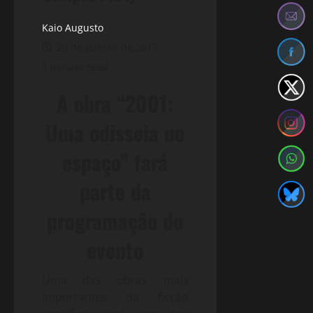
Kaio Augusto
20 de janeiro de 2017
1 minute read
A obra “2001:
Uma odisseia no
espaço” fará
parte da
programação do
evento
Uma das obras mais
importantes da ficção