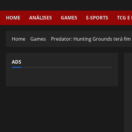
Skip
to
content
HOME
ANÁLISES
GAMES
E-SPORTS
TCG E
Home
Games
Predator: Hunting Grounds terá fim
ADS