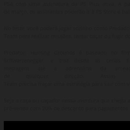
PS4 com uma assinatura da PS Plus ativa. A part
de março, os assinantes poderão ir à PS Store e baix
No teste, você poderá jogar sozinho como Predador
Team para realizar missões, tentar caçar ou fugir d
Predator: Hunting Grounds é baseado no film
Schwarzenegger, e traz desde as cenas fi
metragem até a adrenalina da ame
de qualquer direção. Assi
Team precisa traçar uma estratégia para sair com v
Seja a caça ou caçador nessa aventura que chega a
pré-venda com 20% de desconto para pagamentos à 