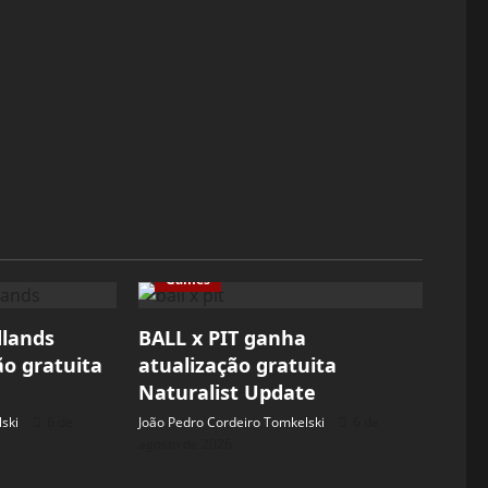
Games
dlands
BALL x PIT ganha
ão gratuita
atualização gratuita
Naturalist Update
ski
6 de
João Pedro Cordeiro Tomkelski
6 de
agosto de 2026