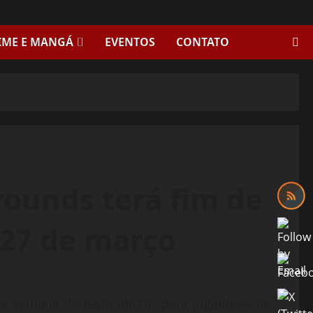
IME E MANGÁ
EVENTOS
CONTATO
rounds terá fim de
 27 de março
de semana de teste aberto para jogadores de