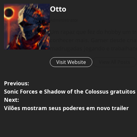
Otto
Administrator
Um rapaz que fez do hobby um tr
conhecer mais. Gamer desde cria
madrugadas jogando e trabalhan
Visit Website
View All Posts
P
Previous:
Sonic Forces e Shadow of the Colossus gratuito
o
Next:
Vilões mostram seus poderes em novo trailer
s
t
n