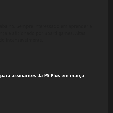
abalho. Sempre interessado em aprender e
nça e aficionado por Board games. Altas
do incansavelmente.
s para assinantes da PS Plus em março