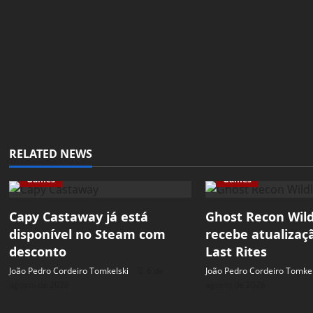
RELATED NEWS
Games
Games
Capy Castaway já está
Ghost Recon Wil
disponível no Steam com
recebe atualizaç
desconto
Last Rites
João Pedro Cordeiro Tomkelski
6 de
João Pedro Cordeiro Tomkel
agosto de 2026
agosto de 2026