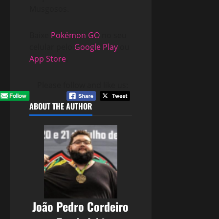
Musgosos.
Baixe
Pokémon GO
no seu
celular pelo
Google Play
ou
App Store
.
Please follow and like us:
ABOUT THE AUTHOR
João Pedro Cordeiro