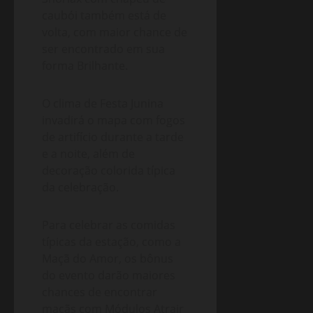
caubói também está de
volta, com maior chance de
ser encontrado em sua
forma Brilhante.
O clima de Festa Junina
invadirá o mapa com fogos
de artifício durante a tarde
e a noite, além de
decoração colorida típica
da celebração.
Para celebrar as comidas
típicas da estação, como a
Maçã do Amor, os bônus
do evento darão maiores
chances de encontrar
maçãs com Módulos Atrair