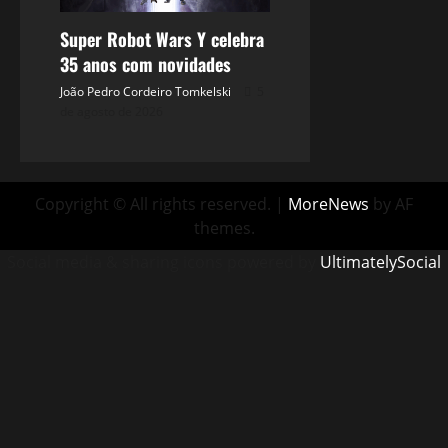
Super Robot Wars Y celebra
35 anos com novidades
João Pedro Cordeiro Tomkelski
5
de agosto de 2026
Copyright © All rights reserved.
|
MoreNews
by AF
themes.
Social media & sharing icons powered by
UltimatelySocial