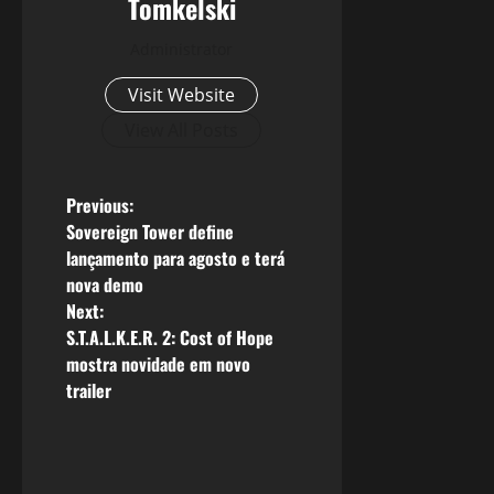
Tomkelski
Administrator
Visit Website
View All Posts
P
Previous:
Sovereign Tower define
o
lançamento para agosto e terá
nova demo
s
Next:
S.T.A.L.K.E.R. 2: Cost of Hope
t
mostra novidade em novo
n
trailer
a
v