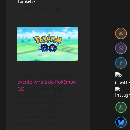
Tomkelski
12 de junho de 2026
2 minutes read
Pokémon GO anunciou o
evento Arraiá do Pokémon
GO
, uma celebração
exclusiva para o Brasil com
temas da Festa Junina.
Entre 23 e 29 de junho, os
Treinadores poderão
aproveitar bônus especiais,