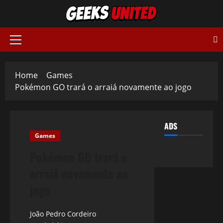
Skip
to
content
Primary
Menu
Home
Games
Pokémon GO trará o arraiá novamente ao jogo
ADS
Games
Pokémon GO trará o
arraiá novamente ao
jogo
João Pedro Cordeiro