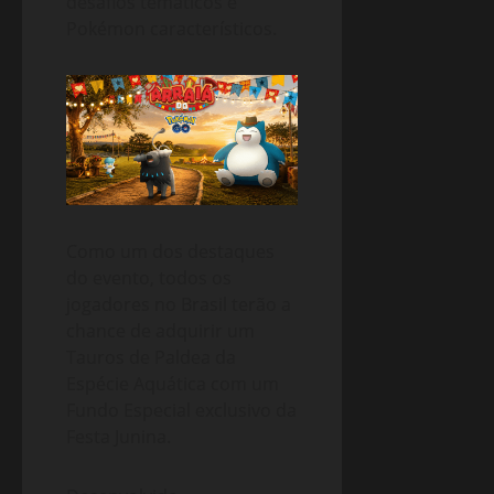
desafios temáticos e
Pokémon característicos.
Como um dos destaques
do evento, todos os
jogadores no Brasil terão a
chance de adquirir um
Tauros de Paldea da
Espécie Aquática com um
Fundo Especial exclusivo da
Festa Junina.