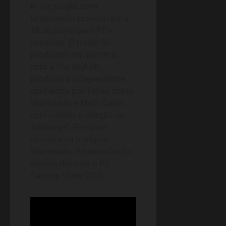
In the Jungle, com
lançamento previsto para
18 de junho para PC e
consoles. O trailer foi
produzido em parceria
com a The Asylum,
produtora independente
conhecida por filmes como
Sharknado e Meth Gator,
com roteiro e direção de
Anthony C. Ferrante,
cineasta da franquia
Sharknado. A expansão foi
exibida durante o PC
Gaming Show 2026.