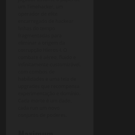
um Timehacker, um
operador de elite
encarregado de hackear
linhas do tempo
fragmentadas para
eliminar a origem da
corrupção Hieros-I. O
combate é aéreo, fluido e
infinitamente customizável,
com combos de
habilidades e uma teia de
upgrades que recompensa
experimentação e domínio.
Cada morte é um dado,
cada run um novo
conjunto de poderes.
Maximum