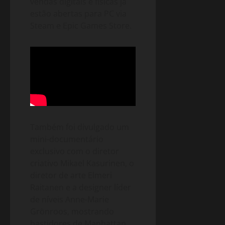
vendas digitais e físicas já
estão abertas para PC via
Steam e Epic Games Store.
Também foi divulgado um
mini-documentário
exclusivo com o diretor
criativo Mikael Kasurinen, o
diretor de arte Elmeri
Raitanen e a designer líder
de níveis Anne-Marie
Grönroos, mostrando
bastidores de Manhattan