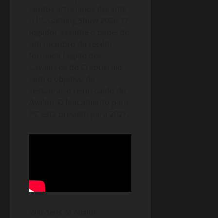
contos arturianos durante
o PC Gaming Show 2026. O
jogador assume o papel de
um membro da recém-
formada Legião dos
Cavaleiros do Crepúsculo
com o objetivo de
restaurar o reino caído de
Avalon. O lançamento para
PC está previsto para 2027.
Wardens of Avalon