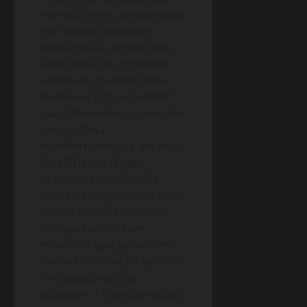
no estilo retrô, ambientado
em Nodnol, uma ode
nostálgica à Londres dos
anos 2000. Os jogadores
exploram mundos onde
humanos e feras colidem
para desvendar a trama de
um ocultista,
transformando-se em mais
de 250 feras. O jogo
apresenta sistemas de
batalha complexos ao lado
de um elenco eclético de
companheiros, com
monstros que aprendem
com as técnicas de batalha
dos jogadores e se
adaptam. A transformação