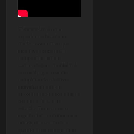
STARSEEKER é uma
experiência focada no
modo cooperativo que
incentiva cooperação,
companheirismo e
camaradagem. Também é
possível jogar sozinho,
completando objetivos
individualmente ou
encontrando novos amigos
para unir forças na
estação. Tudo o que o
jogador faz contribui para
um objetivo comum, e
quanto mais se joga, mais