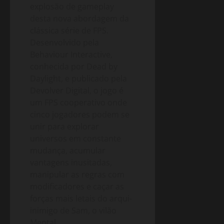
explosão de gameplay
desta nova abordagem da
clássica série de FPS.
Desenvolvido pela
Behaviour Interactive,
conhecida por Dead by
Daylight, e publicado pela
Devolver Digital, o jogo é
um FPS cooperativo onde
cinco jogadores podem se
unir para explorar
universos em constante
mudança, acumular
vantagens inusitadas,
manipular as regras com
modificadores e caçar as
forças mais letais do arqui-
inimigo de Sam, o vilão
Mental.