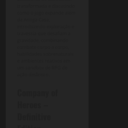
transformada e discutindo
como o jogo expande além
da Antiga Casa,
introduzindo exploração e
travessia que desafiam a
gravidade, combinando
combate corpo a corpo,
habilidades sobrenaturais
e ambientes reativos em
um sandbox de RPG de
ação dinâmico.
Company of
Heroes –
Definitive