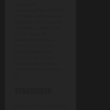
Sequências
cinematográficas de ficção
interativa revelam medos,
desejos e a intrincada teia
de virtudes e defeitos da
família. O jogo de
exploração narrativa
aborda temas como
família, tradições e a
sensação de ser um
desajustado, e estará
disponível em breve para
PC.
STARSEEKER
Durante o PC Gaming Show