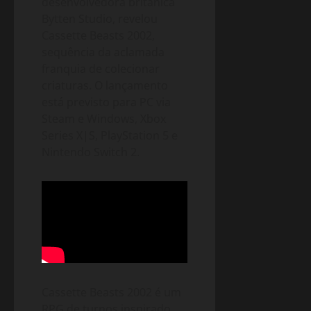
desenvolvedora britânica
Bytten Studio, revelou
Cassette Beasts 2002,
sequência da aclamada
franquia de colecionar
criaturas. O lançamento
está previsto para PC via
Steam e Windows, Xbox
Series X|S, PlayStation 5 e
Nintendo Switch 2.
Cassette Beasts 2002 é um
RPG de turnos inspirado