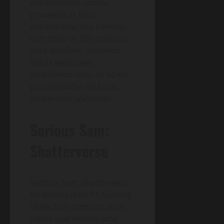
em monstros ocorre
gravando as feras
encontradas nos campos,
com mais de 250 criaturas
para escolher, incluindo
linhas evolutivas,
totalizando mais de 50 mil
possibilidades de fusão
totalmente animadas.
Serious Sam:
Shatterverse
Serious Sam: Shatterverse
foi destaque na PC Gaming
Show 2026 com um novo
trailer que mostra uma