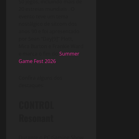
50 jogos, incluindo mais de
20 estreias mundiais
. O
evento teve um tema
nostálgico de sitcom dos
anos 90 e foi apresentado
por Sean “Day[9]” Plott,
Mica Burton e Frankie Ward
e marca o fim do
Summer
Game Fest 2026
.
Confira alguns dos
destaques:
CONTROL
Resonant
Durante o PC Gaming Show