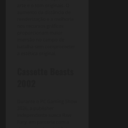
arte e o tom originais. O
aumento da distância de
renderização e a melhoria
nos recursos gráficos
proporcionam maior
imersão no campo de
batalha sem comprometer
a estética original.
Cassette Beasts
2002
Durante o PC Gaming Show
2026, a publisher
independente sueca Raw
Fury, em parceria com a