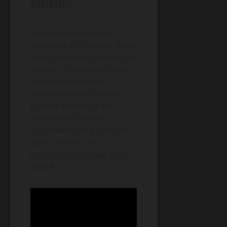
Edition
A Relic Entertainment
durante o PC Gaming Show
2026 anunciou Company of
Heroes – Definitive Edition,
uma modernização
abrangente do clássico
jogo de estratégia em
tempo real de 2006. O
lançamento está previsto
para o outono do
hemisfério norte de 2026
para PC.