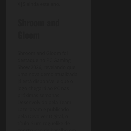
X|S ainda este ano.
Shroom and
Gloom
Shroom and Gloom foi
destaque no PC Gaming
Show 2026, revelando que
uma nova demo atualizada
já está disponível e que o
jogo chegará ao PC nas
próximas semanas.
Desenvolvido pela Team
Lazerbeam e publicado
pela Devolver Digital, o
título é um roguelike de
construção de baralho em