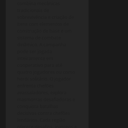
combina mecânicas
tradicionais de
sobrevivência e criação de
itens com elementos de
construção de base e um
sistema de combate
dinâmico. A campanha
pode ser jogada
inteiramente em
cooperativo para até
quatro jogadores ou como
herói solitário. O jogador
enfrenta chefões
avassaladores, explora
masmorras desafiadoras e
conquista batalhas
decisivas contra chefões
lendários. Cada região
oferece desafios, inimigos e