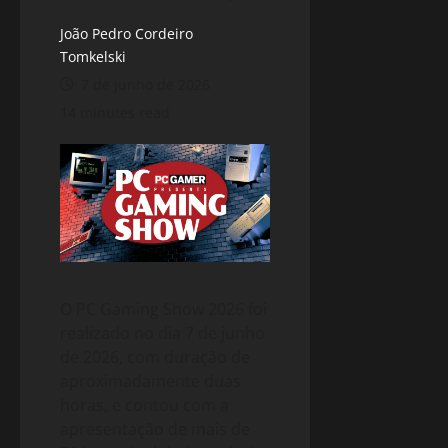
João Pedro Cordeiro
Tomkelski
7 de junho de 2026
14 minutes read
O PC Gaming Show 2026 foi
realizado no dia 7 de junho
de 2026, com duração de
aproximadamente duas
horas, e contou com a
apresentação de mais de