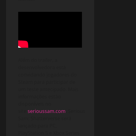
Além do trailer, a
desenvolvedora está
convidando jogadores do
Steam para participar de
um teste antecipado. Mais
informações estão
disponíveis no
site
serioussam.com
. Serious
Sam: Shatterverse será
lançado para PC,
PlayStation 5 e Xbox Series