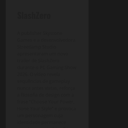
SlashZero
A publisher Skystone
Games e a desenvolvedora
Streetlamp Studio
apresentaram um novo
trailer de SlashZero
durante o PC Gaming Show
2026. O vídeo revela
sequências de gameplay
nunca antes vistas, reforça
a filosofia de design com a
frase “Choose Your Power,
Hone Your Style” e provoca
um personagem cuja
identidade permanece