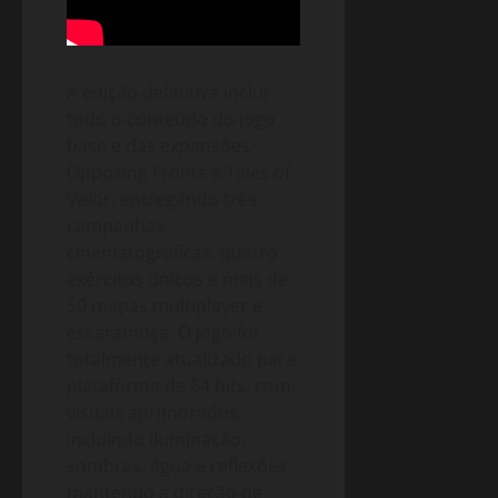
A edição definitiva inclui
todo o conteúdo do jogo
base e das expansões
Opposing Fronts e Tales of
Valor, entregando três
campanhas
cinematográficas, quatro
exércitos únicos e mais de
50 mapas multiplayer e
escaramuça. O jogo foi
totalmente atualizado para
plataforma de 64 bits, com
visuais aprimorados,
incluindo iluminação,
sombras, água e reflexões,
mantendo a direção de