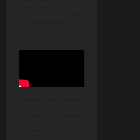
primeira pessoa com
atmosfera sombria, repleto
de inimigos fúngicos e uma
infinidade de mega-
combos.
O jogador libera cartas de
seu baralho duplo para
abrir caminho com golpes,
cortes e incinerar inimigos
em masmorras
desenhadas à mão.