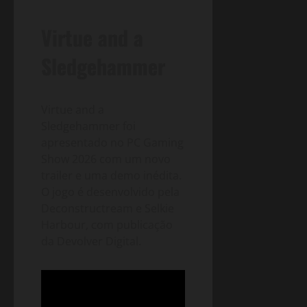
Virtue and a
Sledgehammer
Virtue and a
Sledgehammer foi
apresentado no PC Gaming
Show 2026 com um novo
trailer e uma demo inédita.
O jogo é desenvolvido pela
Deconstructream e Selkie
Harbour, com publicação
da Devolver Digital.