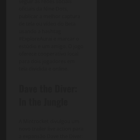
seguir as redes sociais
oficiais da Nine Dots,
publicar a melhor captura
de tela ou vídeo do Beta
usando a hashtag
#ExploreAurai e marcar o
estúdio e um amigo. O jogo
oferece cooperativo local
para dois jogadores em
tela dividida e online.
Dave the Diver:
In the Jungle
A Mintrocket divulgou um
novo trailer live action para
a expansão Dave the Diver: