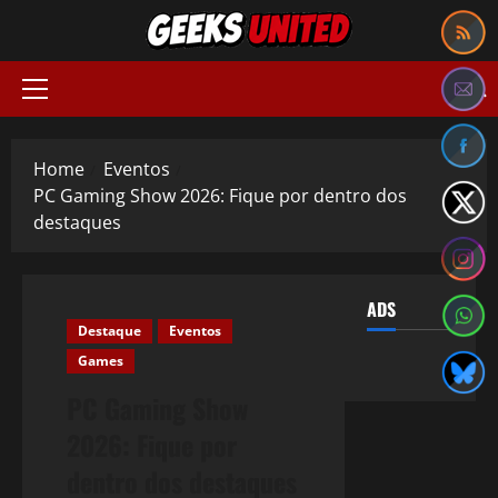
Skip
to
content
Primary
Menu
Home
Eventos
PC Gaming Show 2026: Fique por dentro dos
destaques
ADS
Destaque
Eventos
Games
PC Gaming Show
2026: Fique por
dentro dos destaques