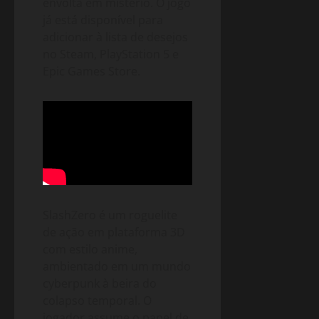
envolta em mistério. O jogo
já está disponível para
adicionar à lista de desejos
no Steam, PlayStation 5 e
Epic Games Store.
SlashZero é um roguelite
de ação em plataforma 3D
com estilo anime,
ambientado em um mundo
cyberpunk à beira do
colapso temporal. O
jogador assume o papel de