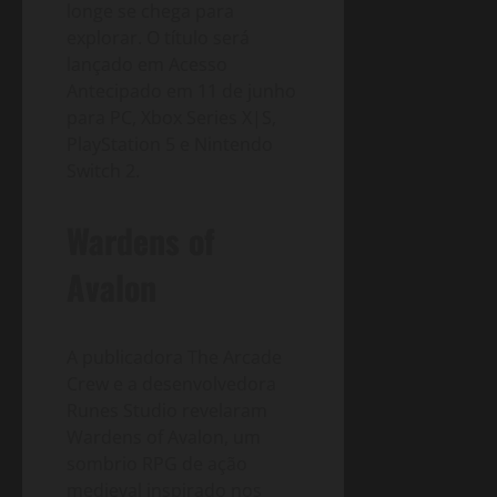
longe se chega para
explorar. O título será
lançado em Acesso
Antecipado em 11 de junho
para PC, Xbox Series X|S,
PlayStation 5 e Nintendo
Switch 2.
Wardens of
Avalon
A publicadora The Arcade
Crew e a desenvolvedora
Runes Studio revelaram
Wardens of Avalon, um
sombrio RPG de ação
medieval inspirado nos