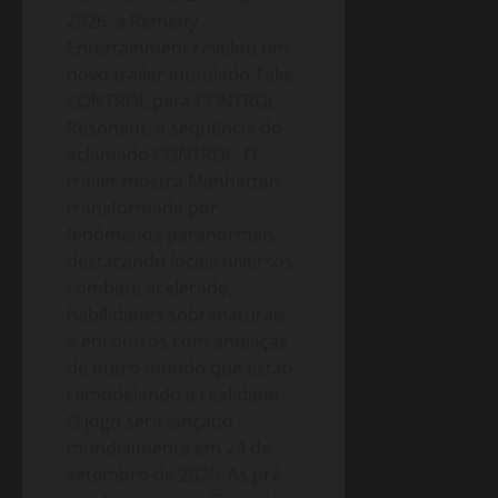
2026, a Remedy
Entertainment revelou um
novo trailer intitulado Take
CONTROL para CONTROL
Resonant, a sequência do
aclamado CONTROL. O
trailer mostra Manhattan
transformada por
fenômenos paranormais,
destacando locais diversos,
combate acelerado,
habilidades sobrenaturais
e encontros com ameaças
de outro mundo que estão
remodelando a realidade.
O jogo será lançado
mundialmente em 24 de
setembro de 2026. As pré-