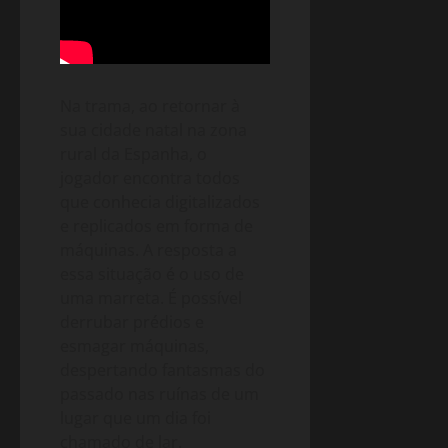
Na trama, ao retornar à
sua cidade natal na zona
rural da Espanha, o
jogador encontra todos
que conhecia digitalizados
e replicados em forma de
máquinas. A resposta a
essa situação é o uso de
uma marreta. É possível
derrubar prédios e
esmagar máquinas,
despertando fantasmas do
passado nas ruínas de um
lugar que um dia foi
chamado de lar.