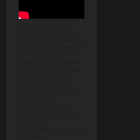
O trailer apresenta Dave,
Cobra, Bancho e o restante
do grupo em uma aventura
por uma nova terra
habitada por personagens
excêntricos. Jaeho Hwang,
chefe da Mintrocket,
afirmou que a equipe
sempre quis tentar criar
conteúdo não
convencional e decidiu
procurar a The Asylum, já
que muitos
desenvolvedores são fãs de
seus filmes.