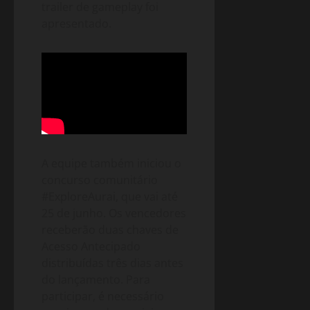
trailer de gameplay foi
apresentado.
A equipe também iniciou o
concurso comunitário
#ExploreAurai, que vai até
25 de junho. Os vencedores
receberão duas chaves de
Acesso Antecipado
distribuídas três dias antes
do lançamento. Para
participar, é necessário