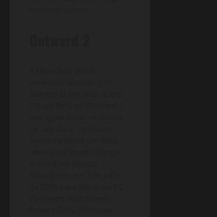
recursos únicos.
Outward 2
A Nine Dots Studio
anunciou durante o PC
Gaming Show 2026 que o
Closed Beta de Outward 2,
seu aguardado simulador
de aventura, tornou-se
imediatamente um Beta
Aberto no Steam. O jogo
entrará em Acesso
Antecipado em 7 de julho
de 2026 para Windows PC
via Steam, Epic Games
Store e GOG. Um novo