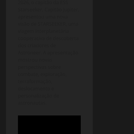
2026, o capitão da ESS
Starseeker, Capitão Jupiter,
apresentou uma nova
visão de STARSEEKER, uma
viagem interplanetária
cooperativa de descoberta
dos criadores de
Astroneer. A apresentação
mostrou novas
perspectivas sobre
combate, exploração,
terraformação,
deslocamento e
personalização de
astronautas.