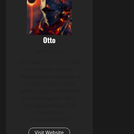
Otto
Administrator
Um rapaz que fez do hobby
um trabalho. Sempre
interessado em aprender e
conhecer mais. Gamer
desde criança e aficionado
por Board games. Altas
madrugadas jogando e
trabalhando
incansavelmente.
Visit Website