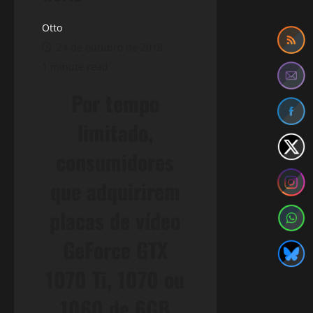
Otto
24 de outubro de 2018
1 minute read
Por tempo
limitado,
consumidores
que adquirirem
placas de vídeo
GeForce GTX
1070 Ti, 1070 ou
1060 de 6GB