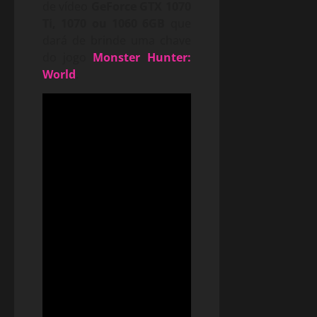
de vídeo
GeForce GTX 1070
Ti, 1070 ou 1060 6GB
que
dará de brinde uma chave
do jogo
Monster Hunter:
World
.