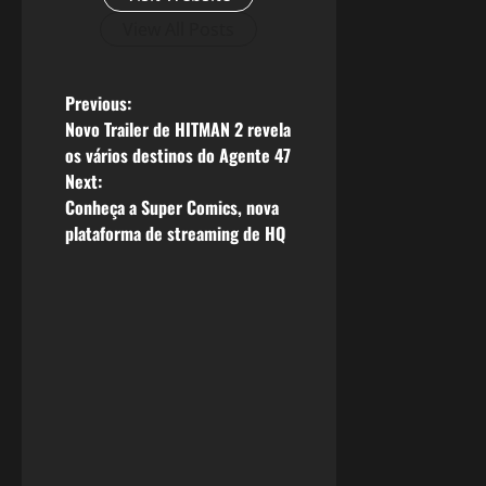
View All Posts
P
Previous:
Novo Trailer de HITMAN 2 revela
o
os vários destinos do Agente 47
Next:
s
Conheça a Super Comics, nova
plataforma de streaming de HQ
t
n
a
v
i
g