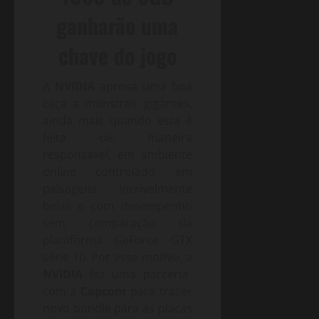
ganharão uma
chave do jogo
A
NVIDIA
aprova uma boa
caça a monstros gigantes,
ainda mais quando esta é
feita de maneira
responsável, em ambiente
online controlado em
paisagens incrivelmente
belas e com desempenho
sem comparação da
plataforma GeForce GTX
série 10. Por esse motivo, a
NVIDIA
fez uma parceria
com a
Capcom
para trazer
novo bundle para as placas