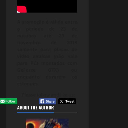
A promoção é válida entre
o período de 23 de
outubro até 29 de
novembro de 2018
somente para placas de
vídeo avulsas (não vale
para PCs montados com
GeForce GTX) ou
enquanto durarem os
estoques.
Please follow and like us:
ABOUT THE AUTHOR