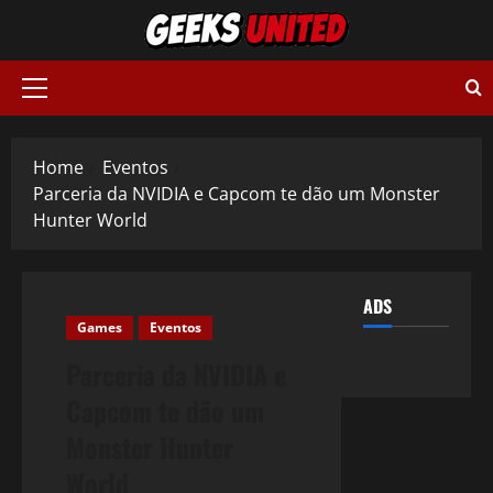
Skip
to
content
Primary
Menu
Home
Eventos
Parceria da NVIDIA e Capcom te dão um Monster
Hunter World
ADS
Games
Eventos
Parceria da NVIDIA e
Capcom te dão um
Monster Hunter
World