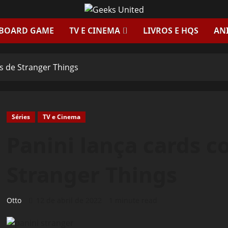
 BOARD GAME
TV E CINEMA
LIVROS E HQS
AN
is de Stranger Things
Séries
TV e Cinema
Panini lança cards c
Stranger Things
Otto
12 de abril de 2022
1 minute read