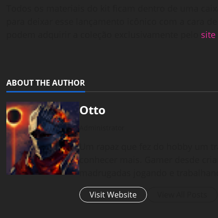
Todos os materiais do kit ficam dentro de uma caix
para deixar esse lançamento icônico com a cara d
podem adquirir a coleção exclusivamente pelo
site
ABOUT THE AUTHOR
Otto
Administrator
Um rapaz que fez do hobby um tr
conhecer mais. Gamer desde cria
madrugadas jogando e trabalhan
Visit Website
View All Posts