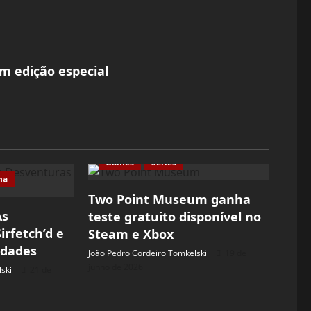
m edição especial
Games
Séries
ma
Two Point Museum ganha
As
teste gratuito disponível no
irfetch’d e
Steam e Xbox
idades
João Pedro Cordeiro Tomkelski
19 de
junho de 2026
ski
21 de