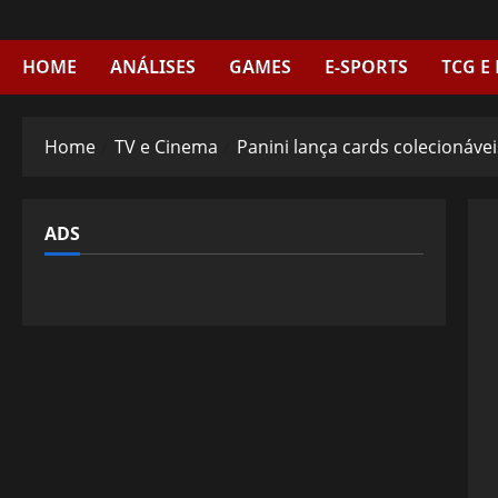
Skip
to
content
HOME
ANÁLISES
GAMES
E-SPORTS
TCG E
Home
TV e Cinema
Panini lança cards colecionáve
ADS