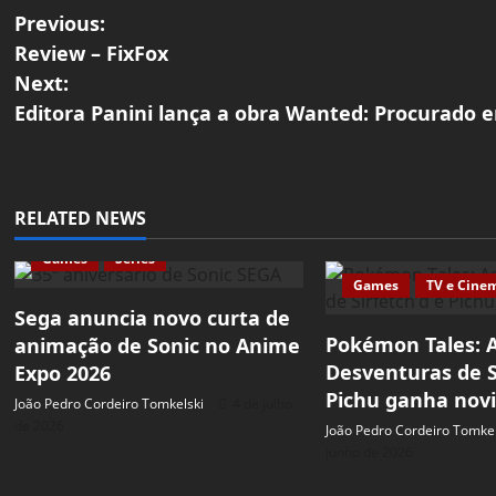
P
Previous:
Review – FixFox
o
Next:
Editora Panini lança a obra Wanted: Procurado e
s
t
n
RELATED NEWS
a
Games
Séries
Games
TV e Cine
v
Sega anuncia novo curta de
Pokémon Tales: 
animação de Sonic no Anime
i
Desventuras de S
Expo 2026
g
Pichu ganha nov
João Pedro Cordeiro Tomkelski
4 de julho
de 2026
João Pedro Cordeiro Tomkel
a
junho de 2026
t