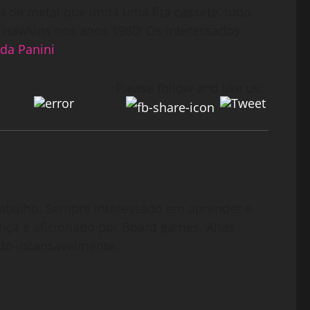
a de metal que imita uma fita cassete, tudo
e Hawkins nos anos 1980! Os interessados
 da Panini
.
Please follow and like us:
abalho. Sempre interessado em aprender e
nça e aficionado por Board games. Altas
do incansavelmente.