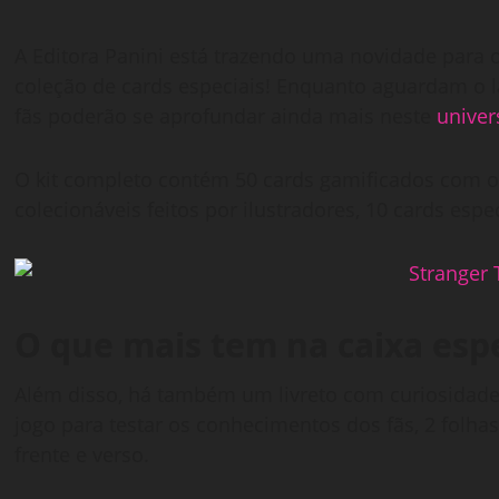
A Editora Panini está trazendo uma novidade para 
coleção de cards especiais! Enquanto aguardam o 
fãs poderão se aprofundar ainda mais neste
univer
O kit completo contém 50 cards gamificados com os
colecionáveis feitos por ilustradores, 10 cards espe
O que mais tem na caixa espe
Além disso, há também um livreto com curiosidad
jogo para testar os conhecimentos dos fãs, 2 folh
frente e verso.