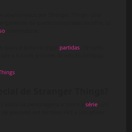
os apaixonados por Stranger Things: uma
lançamento da quarta temporada da série, os
so
sobrenatural.
 quais é possível jogar
partidas
, 10 cards
ciais e 5 cards grandes de edição limitada.
cial de Stranger Things?
es sobre os personagens e sobre a
série
, um
as de adesivos em formato PVC e um pôster