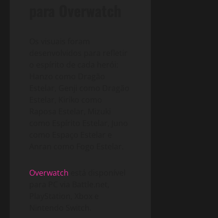
para Overwatch
Os visuais foram
desenvolvidos para refletir
o espírito de cada herói:
Hanzo como Dragão
Estelar, Genji como Dragão
Estelar, Kiriko como
Raposa Estelar, Mizuki
como Espírito Estelar, Juno
como Espaço Estelar e
Anran como Fogo Estelar.
Overwatch
está disponível
para PC via Battle.net,
PlayStation, Xbox e
Nintendo Switch.