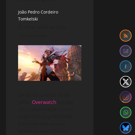
João Pedro Cordeiro
Tomkelski
29 de junho de 2026
1 minute read
De 30 de junho a 20 de
julho,
Overwatch
recebe
uma colaboração com a
dupla de J-pop YOASOBI,
trazendo seis visuais
lendários para Hanzo,