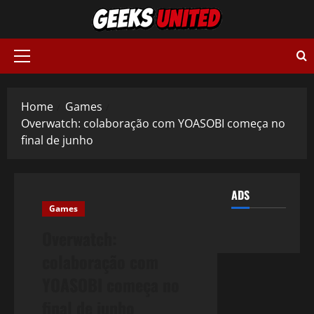
Skip
to
content
Primary
Menu
Home
Games
Overwatch: colaboração com YOASOBI começa no
final de junho
ADS
Games
Overwatch:
colaboração com
YOASOBI começa no
final de junho