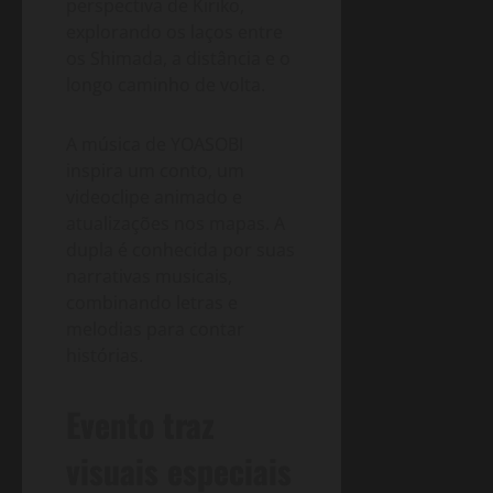
perspectiva de Kiriko,
explorando os laços entre
os Shimada, a distância e o
longo caminho de volta.
A música de YOASOBI
inspira um conto, um
videoclipe animado e
atualizações nos mapas. A
dupla é conhecida por suas
narrativas musicais,
combinando letras e
melodias para contar
histórias.
Evento traz
visuais especiais