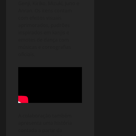
Genji, Kiriko, Mizuki, Juno e
Anran. Os itens contam
com efeitos visuais
aprimorados, padrões
inspirados em kanjis e
emotes de dança com
músicas e coreografias
oficiais.
A colaboração também
apresenta uma história
contada a partir da