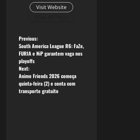
Visit Website
View All Posts
P
Previous:
South America League R6: FaZe,
o
FURIA e NiP garantem vaga nos
playoffs
s
Next:
Anime Friends 2026 começa
t
quinta-feira (2) e conta com
n
transporte gratuito
a
v
i