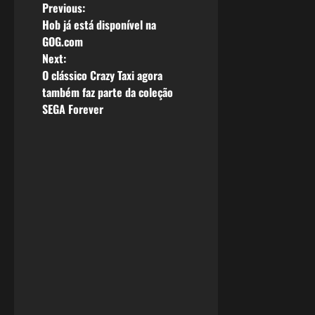
P
Previous:
Hob já está disponível na
o
GOG.com
Next:
s
O clássico Crazy Taxi agora
também faz parte da coleção
t
SEGA Forever
n
a
v
i
g
a
t