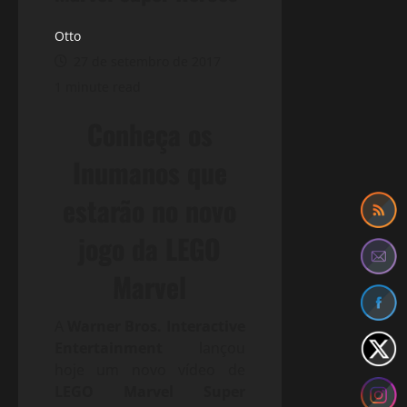
Otto
27 de setembro de 2017
1 minute read
Conheça os
Inumanos que
estarão no novo
jogo da LEGO
Marvel
A
Warner Bros. Interactive
Entertainment
lançou
hoje um novo vídeo de
LEGO Marvel Super