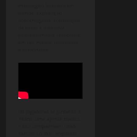
estratégico baseado em
turnos, exploração
aconchegante, construção
de casas e narrativa
profundamente emocional
em um mundo desafiador
e ressonante.
Os jogadores se juntarão a
Akane, uma agente novata,
e seu companheiro robô
sarcástico, Bot, enquanto