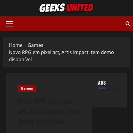
Skip
to
content
Primary
Menu
Home
Games
Novo RPG em pixel art, Artis Impact, tem demo
disponível
ADS
Games
Novo RPG em pixel
art, Artis Impact, tem
demo disponível