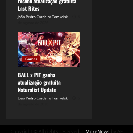
recebe atualização gratuita
Last Rites
João Pedro Cordeiro Tomkelski
6
de agosto de 2026
Games
BALL x PIT ganha
atualização gratuita
Naturalist Update
João Pedro Cordeiro Tomkelski
6
de agosto de 2026
Copyright © All rights reserved.
|
MoreNews
by AF