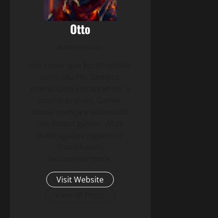
Otto
Administrator
Um rapaz que fez do hobby
um trabalho. Sempre
interessado em aprender e
conhecer mais. Gamer
desde criança e aficionado
por Board games. Altas
madrugadas jogando e
trabalhando
incansavelmente.
Visit Website
View All Posts