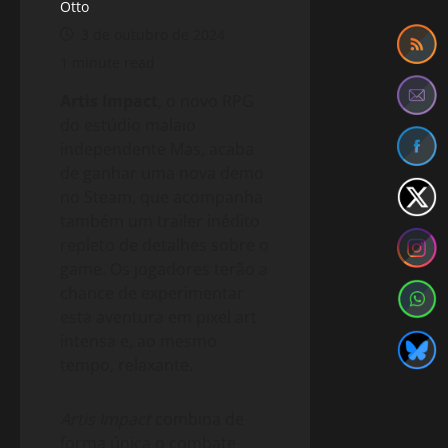
Otto
3 de outubro de 2024
1 minute read
Artis Impact
, o novo RPG
do estúdio malaio
independente Mas, acaba
de ganhar uma nova demo
no Steam, que acompanha
também um trailer inédito
repleto de detalhes sobre o
game. Os jogadores terão a
chance de experimentar
esta aventura em pixel art
intensa e, ao mesmo
tempo, relaxante.
Artis Impact
combina de
forma única o combate