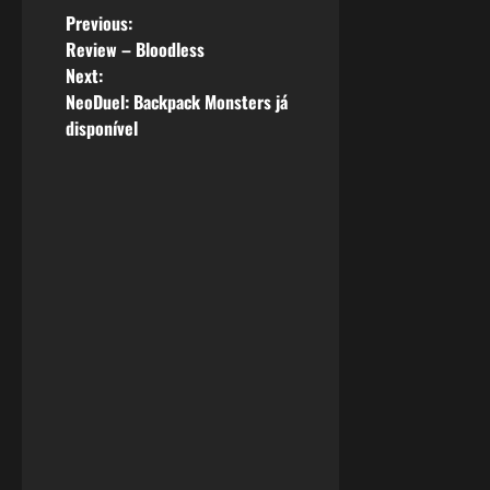
P
Previous:
Review – Bloodless
o
Next:
NeoDuel: Backpack Monsters já
s
disponível
t
n
a
v
i
g
a