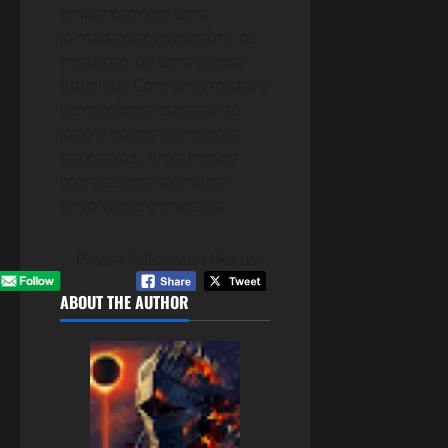
embarcam em uma
jornada para descobrir os
mistérios de uma utopia
futurista. Com uma mistura
de mecânica clássica de
jogo e novos elementos
narrativos,
Artis Impact
oferece uma aventura
envolvente e imersiva.
Please follow and like us:
ABOUT THE AUTHOR