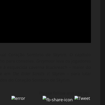
al Coração Sombrio de Skyrim. O capítulo
ho para consoles.
Greymoor
leva os jogadores
 e à esquecida caverna Blackreach – maior do
nte em
The Elder Scrolls V: Skyrim
– para lutar
redos do Coração Sombrio de Skyrim.
Please follow and like us: