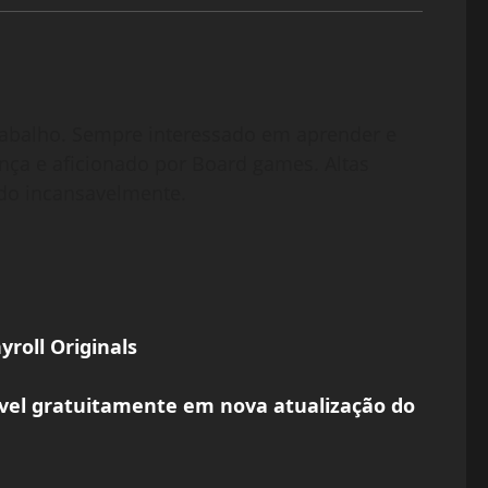
abalho. Sempre interessado em aprender e
nça e aficionado por Board games. Altas
do incansavelmente.
roll Originals
nível gratuitamente em nova atualização do