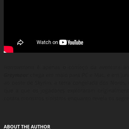
Harrowstorm
é apenas o começo da aventura anu
Greymoor
chega em maio para PC e Mac, e em jun
ao oeste de Skyrim, a terra congelada dos Nords,
que a que os jogadores exploraram originalme
contra monstros sinistros enquanto revela os seg
ABOUT THE AUTHOR