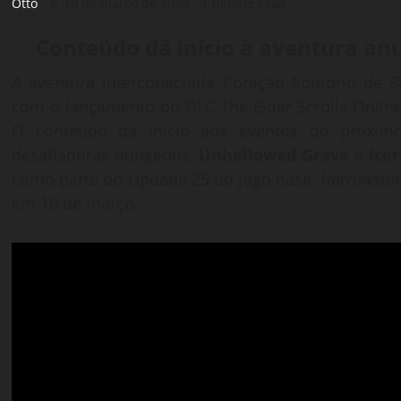
Otto
10 de março de 2020
1 minute read
Conteúdo dá início à aventura an
A aventura interconectada Coração Sombrio de 
com o lançamento do DLC The Elder Scrolls Onlin
O conteúdo dá início aos eventos do próximo
desafiadoras dungeons,
Unhallowed Grave
e
Ice
como parte do Updade 25 do jogo base.
Harrowsto
em 10 de março.