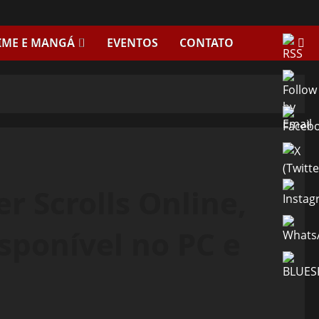
IME E MANGÁ
EVENTOS
CONTATO
r Scrolls Online,
sponível no PC e