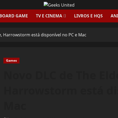
 BOARD GAME
TV E CINEMA
LIVROS E HQS
AN
e, Harrowstorm está disponível no PC e Mac
Games
Novo DLC de The Elde
Harrowstorm está di
Mac