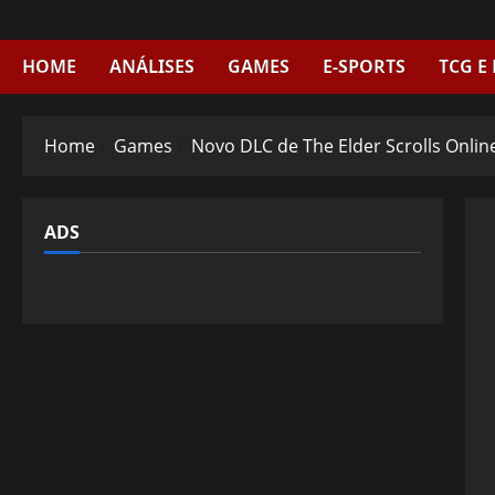
Skip
to
content
HOME
ANÁLISES
GAMES
E-SPORTS
TCG E
Home
Games
Novo DLC de The Elder Scrolls Onlin
ADS