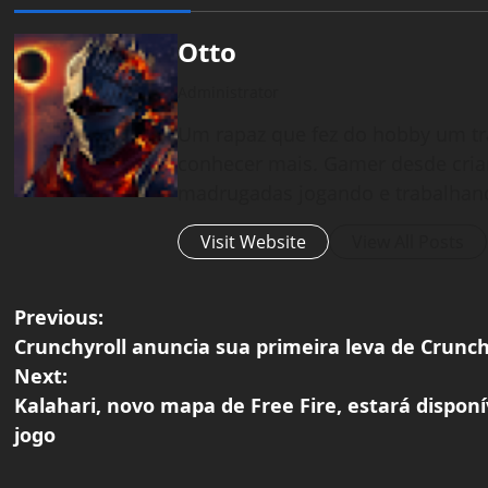
Otto
Administrator
Um rapaz que fez do hobby um tr
conhecer mais. Gamer desde cria
madrugadas jogando e trabalhan
Visit Website
View All Posts
P
Previous:
Crunchyroll anuncia sua primeira leva de Crunchy
o
Next:
Kalahari, novo mapa de Free Fire, estará dispo
s
jogo
t