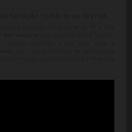
ual Coração Sombrio de Skyrim
Skyrim já começou oficialmente no PC e Mac
e:
Harrowstorm
, pela ZeniMax Online Studios.
 capítulo,
Greymoor
, e traz duas novas e
reach
, assim como melhorias de performance
rm
será lançado para PlayStation 4 e Xbox One