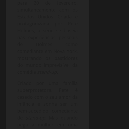
para 20 de fevereiro,
simultaneamente com os
Estados Unidos. Criada e
protagonizada por Pete
Holmes, a série se baseia
nas experiências pessoais
de Holmes como
comediante em Nova York,
mostrando os bastidores
do mundo imprevisível da
comédia
stand-up.
Criado por uma família
superprotetora, Pete é
casado com o seu amor da
infância e sonha ser um
bem-sucedido comediante
de
stand-up
. Mas quando
pega a mulher em uma