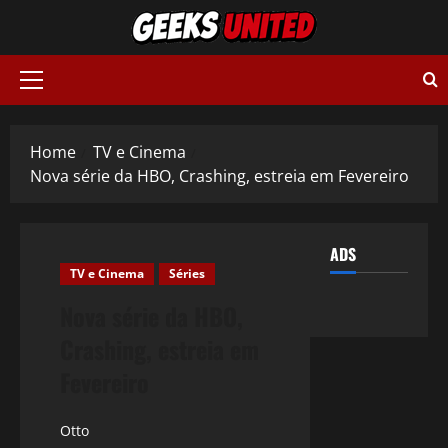
Skip
to
content
Primary
Menu
Home
TV e Cinema
Nova série da HBO, Crashing, estreia em Fevereiro
ADS
TV e Cinema
Séries
Nova série da HBO,
Crashing, estreia em
Fevereiro
Otto