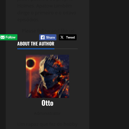
Holmes. Apatow também
dirige o primeiro e o oitavo
episódios.
Please follow and like us:
ABOUT THE AUTHOR
Otto
Administrator
Um rapaz que fez do hobby