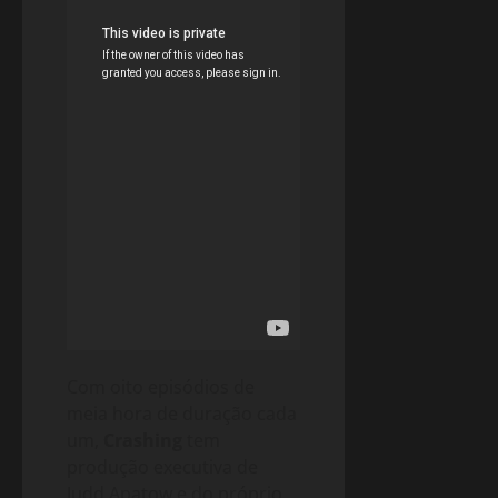
Com oito episódios de
meia hora de duração cada
um,
Crashing
tem
produção executiva de
Judd Apatow e do próprio