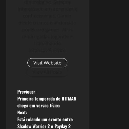
um trabalho. Sempre
interessado em aprender e
conhecer mais. Gamer
desde criança e aficionado
por Board games. Altas
madrugadas jogando e
trabalhando
incansavelmente.
Visit Website
View All Posts
P
Previous:
Primeira temporada de HITMAN
o
chega em versão física
Next:
s
Está rolando um evento entre
Shadow Warrior 2 e Payday 2