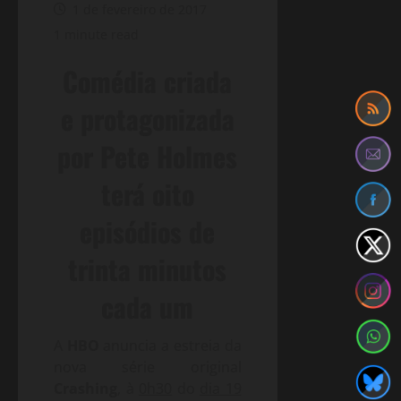
1 de fevereiro de 2017
1 minute read
Comédia criada
e protagonizada
por Pete Holmes
terá oito
episódios de
trinta minutos
cada um
A
HBO
anuncia a estreia da
nova série original
Crashing
, à
0h30
do
dia 19