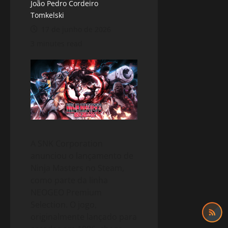
João Pedro Cordeiro
Tomkelski
17 de junho de 2026
3 minutes read
A SNK Corporation
anunciou o lançamento de
Ninja Masters no Steam,
como parte da linha
NEOGEO Premium
Selection. O jogo,
originalmente lançado para