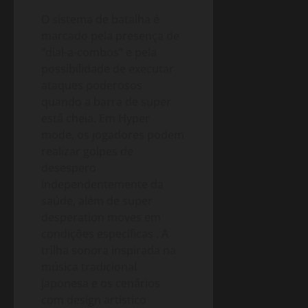
O sistema de batalha é
marcado pela presença de
“dial-a-combos” e pela
possibilidade de executar
ataques poderosos
quando a barra de super
está cheia. Em Hyper
mode, os jogadores podem
realizar golpes de
desespero
independentemente da
saúde, além de super
desperation moves em
condições específicas
. A
trilha sonora inspirada na
música tradicional
japonesa e os cenários
com design artístico