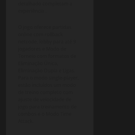
detalhado completam a
experiência
.
O jogo oferece partidas
online com rollback
netcode, lobby para até 9
jogadores e Modo de
Torneio com formatos de
Eliminação Única,
Eliminação Dupla e Ligas.
Para o modo single-player,
estão incluídos um modo
de treino completo com
ajuste de velocidade de
jogo para treinamento de
combos e o Modo Time
Attack.