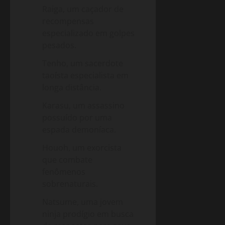
Raiga, um caçador de
recompensas
especializado em golpes
pesados.
Tenho, um sacerdote
taoísta especialista em
longa distância.
Karasu, um assassino
possuído por uma
espada demoníaca.
Houoh, um exorcista
que combate
fenômenos
sobrenaturais.
Natsume, uma jovem
ninja prodígio em busca