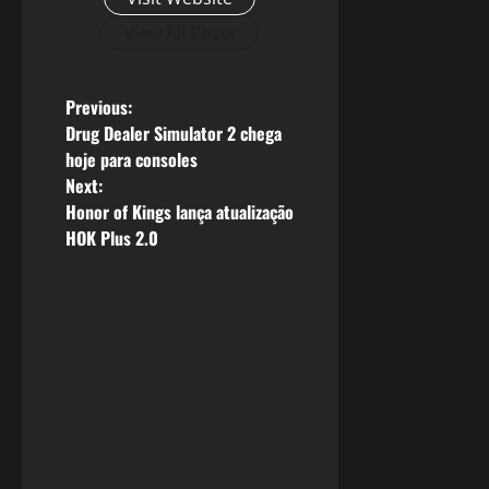
View All Posts
P
Previous:
Drug Dealer Simulator 2 chega
o
hoje para consoles
Next:
s
Honor of Kings lança atualização
HOK Plus 2.0
t
n
a
v
i
g