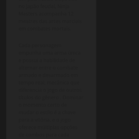
no Japão feudal, Ninja
Masters acompanha 12
mestres das artes marciais
em combates mortais.
Cada personagem
empunha uma arma única
e possui a habilidade de
alternar entre o combate
armado e desarmado em
tempo real, mecânica que
diferencia o jogo de outros
títulos do gênero
. Dominar
o momento certo de
mudar o estilo é a chave
para a vitória, e o jogo
oferece múltiplas opções
de combos para cada