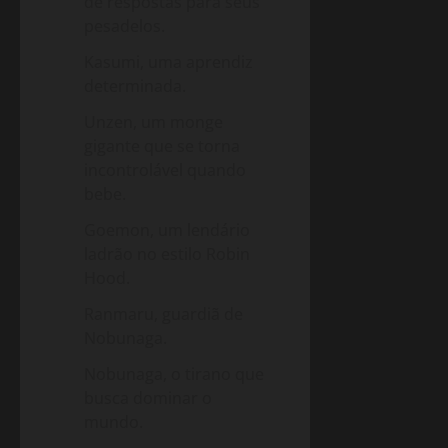
de respostas para seus
pesadelos.
Kasumi, uma aprendiz
determinada.
Unzen, um monge
gigante que se torna
incontrolável quando
bebe.
Goemon, um lendário
ladrão no estilo Robin
Hood.
Ranmaru, guardiã de
Nobunaga.
Nobunaga, o tirano que
busca dominar o
mundo.