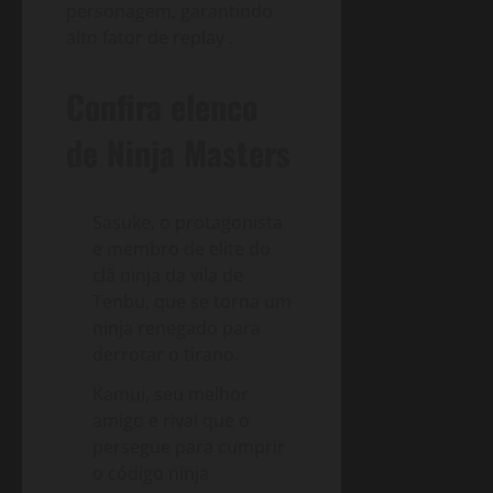
personagem, garantindo
alto fator de replay
.
Confira elenco
de Ninja Masters
Sasuke, o protagonista
e membro de elite do
clã ninja da vila de
Tenbu, que se torna um
ninja renegado para
derrotar o tirano.
Kamui, seu melhor
amigo e rival que o
persegue para cumprir
o código ninja