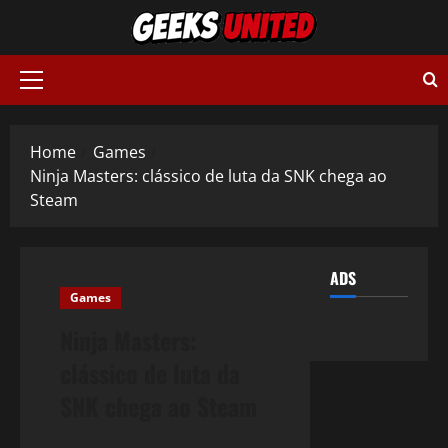
Skip
to
content
Primary
Menu
Home
Games
Ninja Masters: clássico de luta da SNK chega ao
Steam
ADS
Games
Ninja Masters:
clássico de luta da
SNK chega ao Steam