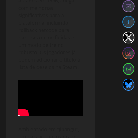
arcades em 1996, chega
com melhorias
significativas para a
plataforma, incluindo
rollback netcode para
partidas online fluidas e
um modo de treino
robusto. Os jogadores já
podem adicionar o título à
lista de desejos na Steam.
Ambientado em “Jipangu”,
um país fictício inspirado