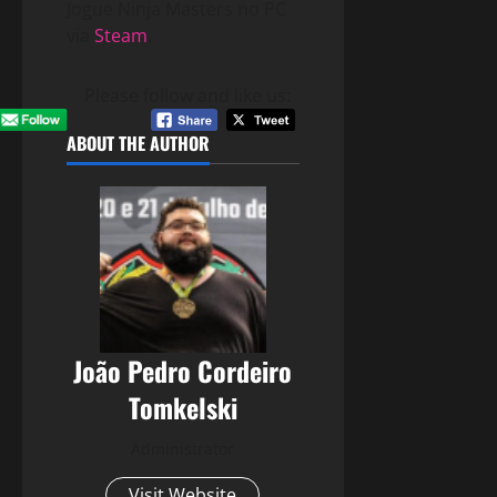
Jogue Ninja Masters no PC
via
Steam
.
Please follow and like us:
ABOUT THE AUTHOR
João Pedro Cordeiro
Tomkelski
Administrator
Visit Website