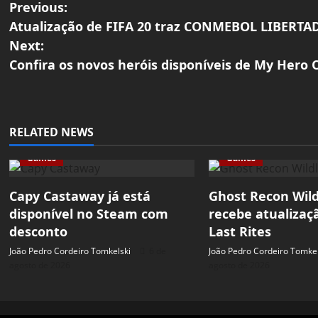
P
Previous:
Atualização de FIFA 20 traz CONMEBOL LIBERTA
o
Next:
Confira os novos heróis disponíveis de My Hero O
s
t
n
RELATED NEWS
a
Games
Games
v
Capy Castaway já está
Ghost Recon Wil
disponível no Steam com
recebe atualizaç
i
desconto
Last Rites
g
João Pedro Cordeiro Tomkelski
6 de
João Pedro Cordeiro Tomkel
agosto de 2026
agosto de 2026
a
t