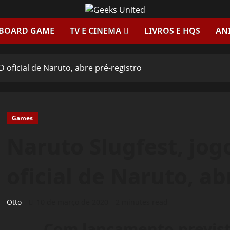
 BOARD GAME
TV E CINEMA
LIVROS E HQS
AN
 oficial de Naruto, abre pré-registro
Games
Naruto Slugfest, jo
oficial de Naruto, ab
Otto
10 de março de 2020
2 minutes read
Com lançamento previst