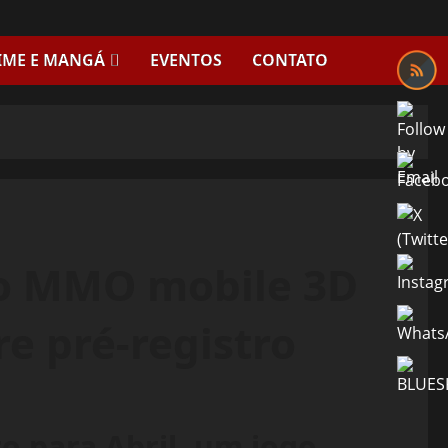
IME E MANGÁ
EVENTOS
CONTATO
go MMO mobile 3D
re pré-registro
o para Abril, um jogo