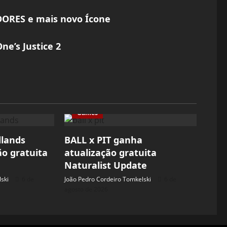
DORES e mais novo Ícone
ne’s Justice 2
Games
dlands
BALL x PIT ganha
ão gratuita
atualização gratuita
Naturalist Update
ski
6 de
João Pedro Cordeiro Tomkelski
6 de
agosto de 2026