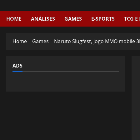
Skip
to
content
HOME
ANÁLISES
GAMES
E-SPORTS
TCG E
Home
Games
Naruto Slugfest, jogo MMO mobile 3D
ADS