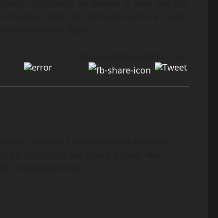
gulhem na jornada de Naruto e seus amigos,
 história pode ser apreciada junto a outras
am pela tela do jogo.
Please follow and like us:
abalho. Sempre interessado em aprender e
nça e aficionado por Board games. Altas
do incansavelmente.