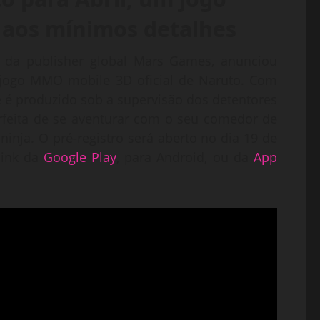
l aos mínimos detalhes
 da publisher global Mars Games, anunciou
o jogo MMO mobile 3D oficial de Naruto. Com
e é produzido sob a supervisão dos detentores
rfeita de se aventurar com o seu comedor de
inja. O pré-registro será aberto no dia 19 de
link da
Google Play
, para Android, ou da
App