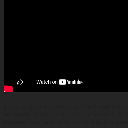
Naruto Slugfest, o primeiro jogo MMO mobile 3D d
no mundo anime do Naruto, que voltou à vida
explorem cada canto deste mundo. Naruto e outro