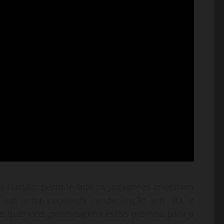
e Naruto, permite que os jogadores adentrem
 em uma excelente renderização em 3D, e
s queridos personagens estão prontos para a