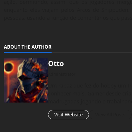
ação, permitindo, assim, que os jogadores mer
enquanto eles viajam pelos Arcos de Shippuden. A
pessoas, usando a função de comentários que pass
ABOUT THE AUTHOR
Otto
Administrator
Um rapaz que fez do hobby um tr
conhecer mais. Gamer desde cria
madrugadas jogando e trabalhan
Visit Website
View All Posts