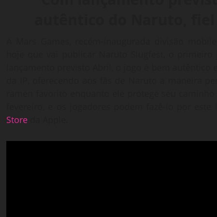
autêntico do Naruto, fie
A Mars Games, recém-inaugurada divisão mobile
hoje que vai publicar Naruto Slugfest, o primeir
lançamento previsto Abril, o jogo é bem autêntico 
da IP, oferecendo aos fãs de Naruto a maneira pe
ramen favorito enquanto ele protege seu caminho n
fevereiro, e os jogadores podem fazê-lo por este 
Store
da Apple.