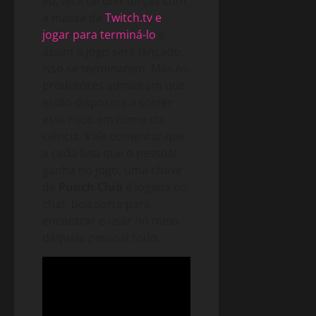
eu, terá de unir forças com
a massa da
Twitch.tv e
jogar para terminá-lo
e
assim o jogo será lançado,
isso se terminarem. Mas os
produtores admitiram que
estão dispostos a correr
este risco em nome da
ciência. Vale comentar que
a cada luta que o pessoal
ganha no jogo, uma chave
de
Punch Club
é jogada no
chat, boa sorte para
encontrar e usar no meio
daquele pessoal todo.