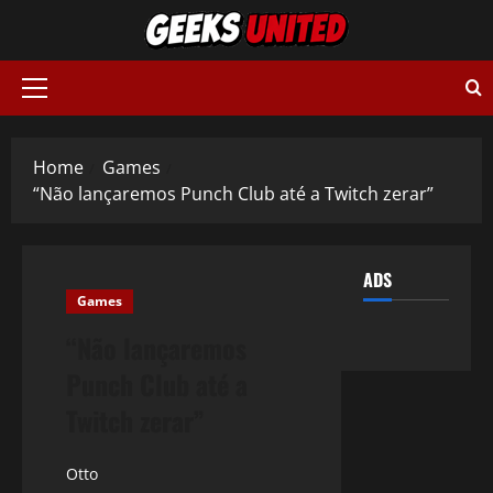
Skip
to
content
Primary
Menu
Home
Games
“Não lançaremos Punch Club até a Twitch zerar”
ADS
Games
“Não lançaremos
Punch Club até a
Twitch zerar”
Otto