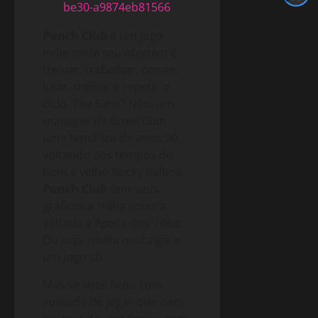
Punch Club
é um jogo
indie onde seu objetivo é
treinar, trabalhar, comer,
lutar, treinar e repetir o
ciclo. The Sims? Não, um
manager
de Boxe! Com
uma temática de anos 90,
voltando aos tempos do
bom e velho Rocky Balboa,
Punch Club
tem seus
gráficos e trilha sonora
voltada a época dos
16bit
.
Ou seja, muita nostalgia e
um jogo só.
Mas se você ficou com
vontade de jogar que nem