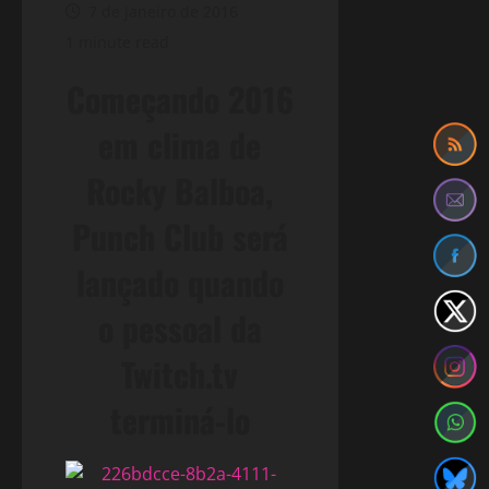
7 de janeiro de 2016
1 minute read
Começando 2016
em clima de
Rocky Balboa,
Punch Club será
lançado quando
o pessoal da
Twitch.tv
terminá-lo