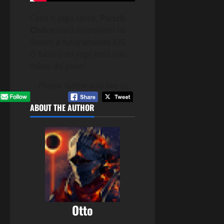
Caso o jogo lance,
Punch
Club
estará disponível na
Steam e futuramente iOS.
O futuro do jogo está nas
mãos do povo!
Please follow and like us:
ABOUT THE AUTHOR
Otto