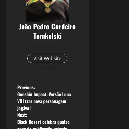
João Pedro Cordeiro
Tomkelski
Administrator
Visit Website
View All Posts
P
Previous:
Genshin Impact: Versão Luna
o
VIII traz nova personagem
jogável
s
Next:
Black Desert celebra quatro
t
anos de publicação própria