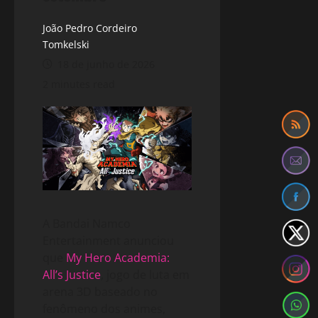
João Pedro Cordeiro
Tomkelski
18 de junho de 2026
2 minutes read
A Bandai Namco
Entertainment anunciou
que
My Hero Academia:
All’s Justice
, jogo de luta em
arena 3D baseado no
fenômeno dos animes,