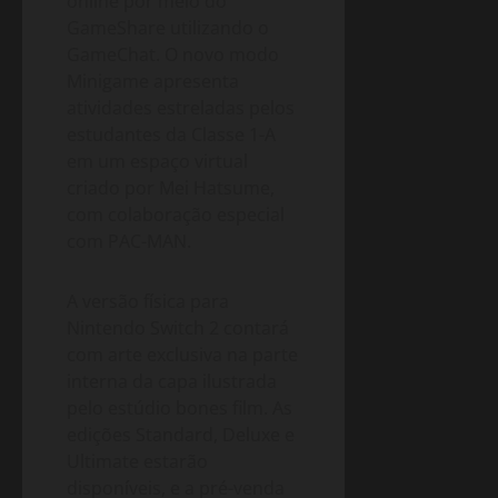
online por meio do
GameShare utilizando o
GameChat. O novo modo
Minigame apresenta
atividades estreladas pelos
estudantes da Classe 1-A
em um espaço virtual
criado por Mei Hatsume,
com colaboração especial
com PAC-MAN.
A versão física para
Nintendo Switch 2 contará
com arte exclusiva na parte
interna da capa ilustrada
pelo estúdio bones film. As
edições Standard, Deluxe e
Ultimate estarão
disponíveis, e a pré-venda