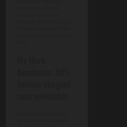
SMASH por meio de
confrontos icônicos,
histórias e missões
inéditas, além de batalhas
PvP entre Heróis e Vilões
lendários em suas formas
finais.
My Hero
Academia: All’s
Justice chegará
com novidades
Recursos exclusivos da
versão incluem batalhas