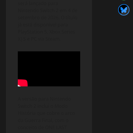
será lançado para
Nintendo Switch 2 em 4 de
setembro de 2026. O título
já está disponível para
PlayStation 5, Xbox Series
X|S e PC via Steam.
A versão para Nintendo
Switch 2 inclui o Modo
História que cobre o arco
da Guerra Final, com o
conceito de ONE LAST