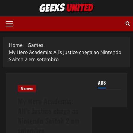
Skip
to
content
Primary
Menu
Home
Games
My Hero Academia: All’s Justice chega ao Nintendo
Switch 2 em setembro
ADS
Games
My Hero Academia:
All’s Justice chega ao
Nintendo Switch 2 em
setembro