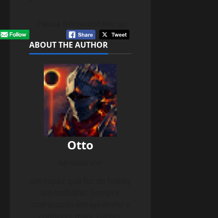
Please follow and like us:
ABOUT THE AUTHOR
Otto
Administrator
Um rapaz que fez do hobby
um trabalho. Sempre
interessado em aprender e
conhecer mais. Gamer