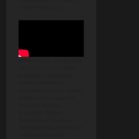
Cross-Progression.
MultiVersus é um jogo que
tem como característica
principal um gameplay
online cooperativo
combinado com um elenco
estelar de personagens,
incluindo Batman,
Superman, Mulher-
Maravilha, Arlequina e
Adão Negro (DC); Salsicha e
Velma (Scooby-Doo),