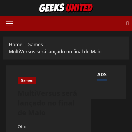
Skip
to
content
Primary
Menu
Home
Games
MultiVersus será lançado no final de Maio
ADS
Games
MultiVersus será
lançado no final
de Maio
Otto