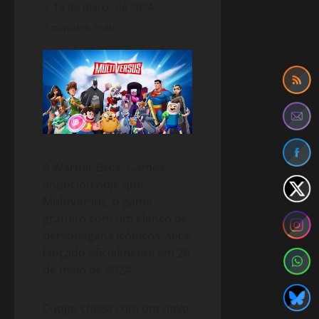
18 de março de 2024
2 minutes read
A Warner Bros. Games
anunciou hoje que
MultiVersus, o game
gratuito com um elenco de
personagens icônicos, será
lançado oficialmente em 28
de maio de 2024.
O jogo chega com um novo