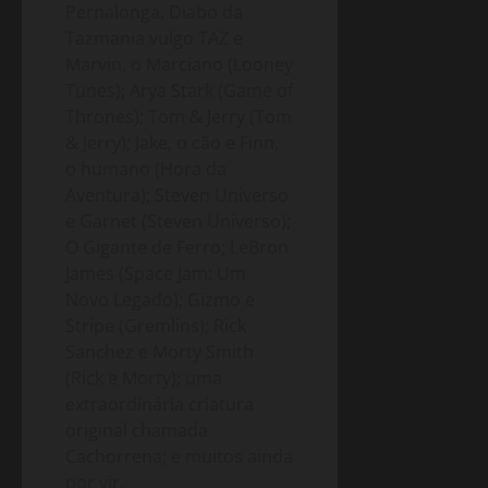
Pernalonga, Diabo da
Tazmania vulgo TAZ e
Marvin, o Marciano (Looney
Tunes); Arya Stark (Game of
Thrones); Tom & Jerry (Tom
& Jerry); Jake, o cão e Finn,
o humano (Hora da
Aventura); Steven Universo
e Garnet (Steven Universo);
O Gigante de Ferro; LeBron
James (Space Jam: Um
Novo Legado); Gizmo e
Stripe (Gremlins); Rick
Sanchez e Morty Smith
(Rick e Morty); uma
extraordinária criatura
original chamada
Cachorrena; e muitos ainda
por vir.