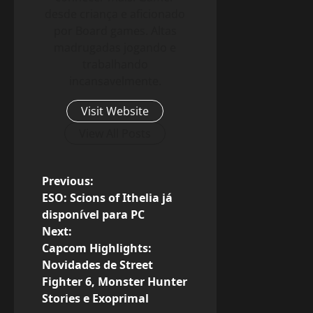
desde criança e aficionado
por Board games. Altas
madrugadas jogando e
trabalhando
incansavelmente.
Visit Website
View All Posts
P
Previous:
ESO: Scions of Ithelia já
o
disponível para PC
Next:
s
Capcom Highlights:
Novidades de Street
t
Fighter 6, Monster Hunter
n
Stories e Exoprimal