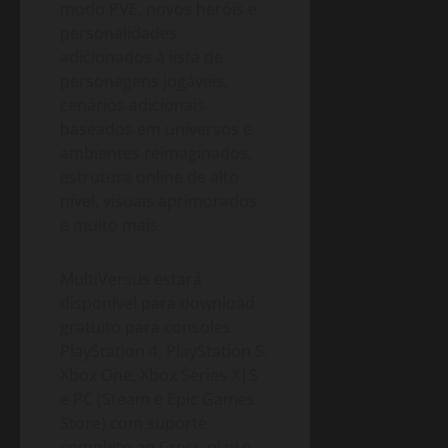
modo PVE, novos heróis e
personalidades
adicionados à lista de
personagens jogáveis,
cenários adicionais
baseados em universos e
ambientes reimaginados,
estrutura online de alto
nível, visuais aprimorados
e muito mais.
MultiVersus estará
disponível para download
gratuito para consoles
PlayStation 4, PlayStation 5,
Xbox One, Xbox Series X|S
e PC (Steam e Epic Games
Store) com suporte
completo ao Cross-play e