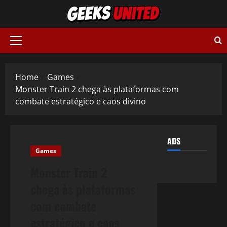
Skip
to
content
Primary
Menu
Home
Games
Monster Train 2 chega às plataformas com
combate estratégico e caos divino
ADS
Games
Monster Train 2
chega às plataformas
com combate
estratégico e caos