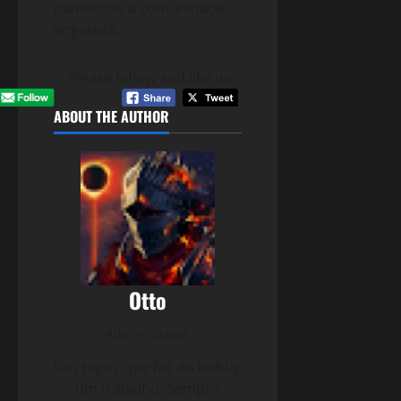
mantendo a comunidade
engajada.
Please follow and like us:
ABOUT THE AUTHOR
Otto
Administrator
Um rapaz que fez do hobby
um trabalho. Sempre