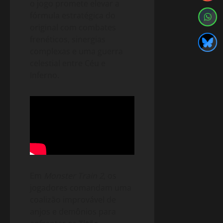
o jogo promete elevar a
fórmula estratégica do
original com combates
frenéticos, sinergias
complexas e uma guerra
celestial entre Céu e
Inferno.
Em
Monster Train 2
, os
jogadores comandam uma
coalizão improvável de
anjos e demônios para