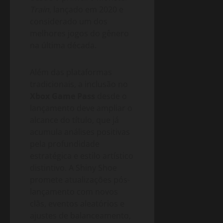
Train
, lançado em 2020 e
considerado um dos
melhores jogos do gênero
na última década.
Além das plataformas
tradicionais, a inclusão no
Xbox Game Pass
desde o
lançamento deve ampliar o
alcance do título, que já
acumula análises positivas
pela profundidade
estratégica e estilo artístico
distintivo. A Shiny Shoe
promete atualizações pós-
lançamento com novos
clãs, eventos aleatórios e
ajustes de balanceamento,