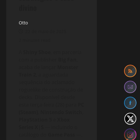
divino
Otto
22 de maio de 2025
2 minutes read
A
Shiny Shoe
, em parceria
com a publisher
Big Fan
,
acaba de lançar
Monster
Train 2
, a aguardada
sequência do aclamado
roguelike de construção de
decks. Disponível desde
esta terça-feira (28) para
PC
(Steam)
,
Nintendo Switch
,
PlayStation 5
e
Xbox
Series X|S
— incluindo o
catálogo do
Game Pass
—,