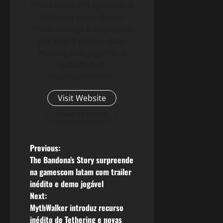
interessado em aprender e
conhecer mais. Gamer
desde criança e aficionado
por Board games. Altas
madrugadas jogando e
trabalhando
incansavelmente.
Visit Website
View All Posts
P
Previous:
The Bandona’s Story surpreende
o
na gamescom latam com trailer
inédito e demo jogável
s
Next:
MythWalker introduz recurso
t
inédito de Tethering e novas