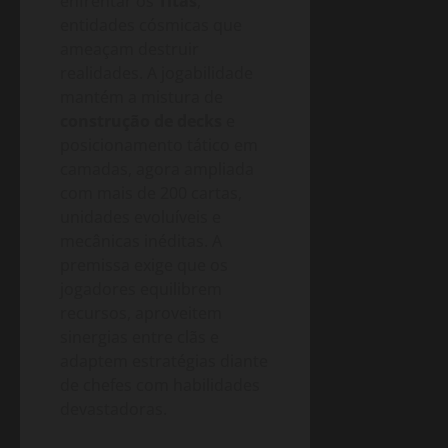
enfrentar os
Titãs
,
entidades cósmicas que
ameaçam destruir
realidades. A jogabilidade
mantém a mistura de
construção de decks
e
posicionamento tático em
camadas, agora ampliada
com mais de 200 cartas,
unidades evoluíveis e
mecânicas inéditas. A
premissa exige que os
jogadores equilibrem
recursos, aproveitem
sinergias entre clãs e
adaptem estratégias diante
de chefes com habilidades
devastadoras.