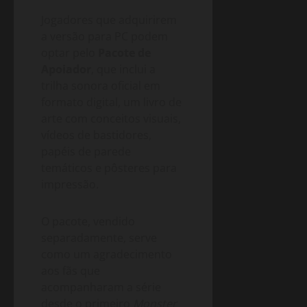
Jogadores que adquirirem
a versão para PC podem
optar pelo
Pacote de
Apoiador
, que inclui a
trilha sonora oficial em
formato digital, um livro de
arte com conceitos visuais,
vídeos de bastidores,
papéis de parede
temáticos e pôsteres para
impressão.
O pacote, vendido
separadamente, serve
como um agradecimento
aos fãs que
acompanharam a série
desde o primeiro
Monster