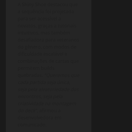
A Shiny Shoe destacou que
a sequência foi projetada
para ser acessível a
novatos, graças a tutoriais
intuitivos, mas também
desafiadora para veteranos
do gênero, com modos de
dificuldade escalável e
combinações de cartas que
permitem builds
quebradas.
“Queremos que
cada partida seja única,
seja pela aleatoriedade dos
encontros, seja pela
criatividade na montagem
do deck”
, afirmou a
desenvolvedora em
comunicado.