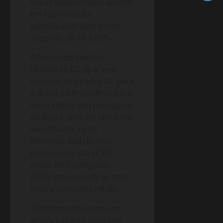
físicas selecionadas quanto
em lojas virtuais
selecionadas pelo preço
sugerido de R$ 2.699.
O Nintendo Switch –
Modelo OLED, que vem
com um adaptador AC para
o Brasil e um panfleto para
início rápido em português
do Brasil, tem um tamanho
semelhante ao do
Nintendo Switch, mas
possui uma tela OLED
maior de 7 polegadas
(17,78 cm) com cores mais
vivas e contraste nítido.
Também conta com um
amplo suporte ajustável