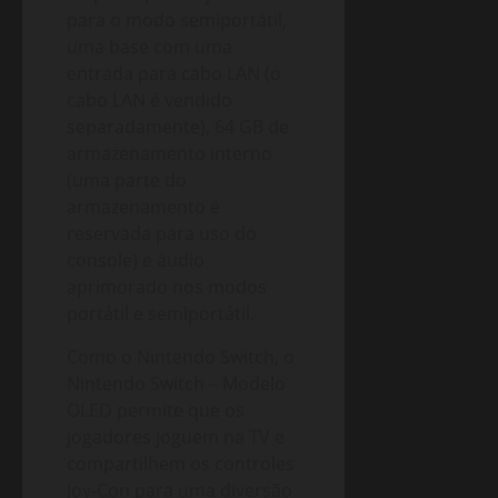
para o modo semiportátil,
uma base com uma
entrada para cabo LAN (o
cabo LAN é vendido
separadamente), 64 GB de
armazenamento interno
(uma parte do
armazenamento é
reservada para uso do
console) e áudio
aprimorado nos modos
portátil e semiportátil.
Como o Nintendo Switch, o
Nintendo Switch – Modelo
OLED permite que os
jogadores joguem na TV e
compartilhem os controles
Joy-Con para uma diversão