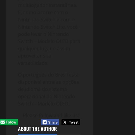
multijogador instantânea.
E, como ocorre com o
Nintendo Switch e com o
Nintendo Switch Lite, você
pode levar o Nintendo
Switch – Modelo OLED para
qualquer lugar e assim
aproveitar sua
versatilidade.
O português do Brasil está
disponível entre as opções
de idioma do sistema
operacional do Nintendo
Switch – Modelo OLED.
Please follow and like us:
ABOUT THE AUTHOR