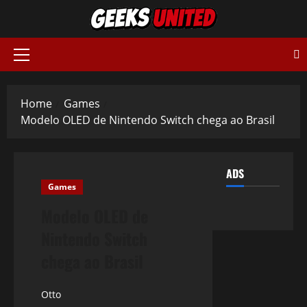
Skip
to
content
Primary
Menu
Home
Games
Modelo OLED de Nintendo Switch chega ao Brasil
ADS
Games
Modelo OLED de
Nintendo Switch
chega ao Brasil
Otto