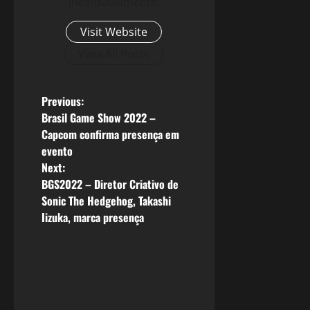
incansavelmente.
Visit Website
View All Posts
P
Previous:
Brasil Game Show 2022 –
o
Capcom confirma presença em
evento
s
Next:
BGS2022 – Diretor Criativo de
t
Sonic The Hedgehog, Takashi
n
Iizuka, marca presença
a
v
i