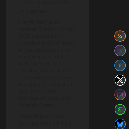
19 de setembro de 2022
2 minutes read
A versão branca do
Nintendo Switch – Modelo
OLED, que conta com
controles Joy-Con brancos,
um console preto e uma
base branca, será lançada
no Brasil em 26 de
setembro. Com isso, os
consumidores terão mais
uma opção para escolher
para jogar a vasta
biblioteca de jogos para o
Nintendo Switch.
O console poderá ser
adquirido tanto em lojas