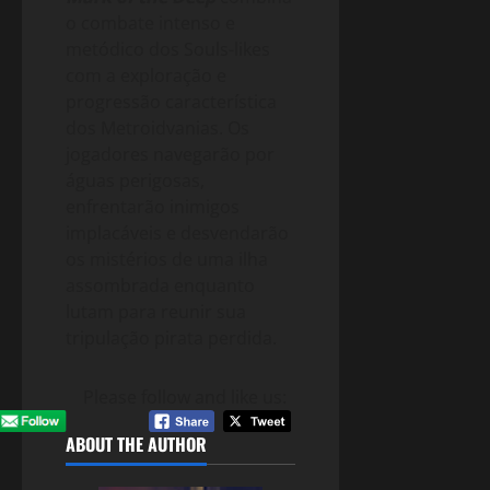
o combate intenso e
metódico dos Souls-likes
com a exploração e
progressão característica
dos Metroidvanias. Os
jogadores navegarão por
águas perigosas,
enfrentarão inimigos
implacáveis e desvendarão
os mistérios de uma ilha
assombrada enquanto
lutam para reunir sua
tripulação pirata perdida.
Please follow and like us:
ABOUT THE AUTHOR