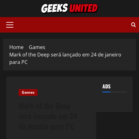
Skip
to
content
Primary
Menu
Home
Games
Mark of the Deep será lançado em 24 de janeiro
para PC
ADS
Games
Mark of the Deep
será lançado em 24
de janeiro para PC