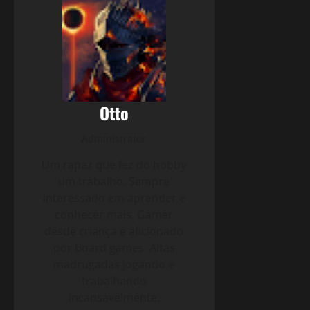
Otto
Administrator
Um rapaz que fez do hobby
um trabalho. Sempre
interessado em aprender e
conhecer mais. Gamer
desde criança e aficionado
por Board games. Altas
madrugadas jogando e
trabalhando
incansavelmente.