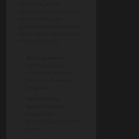
atualizada já está
disponível no Steam, com
novos desafios de
gameplay projetados para
testar até os exploradores
mais experientes:
Modo Speedrun:
Enfrente águas
traiçoeiras com um
contador de tempo
integrado.
Desafios Sem
Dano:
Encare os
perigos das
profundezas sem sofrer
danos.