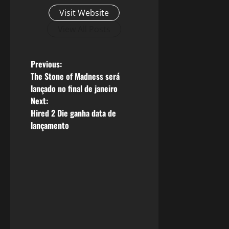
Visit Website
View All Posts
P
Previous:
The Stone of Madness será
o
lançado no final de janeiro
Next:
s
Hired 2 Die ganha data de
lançamento
t
n
a
v
i