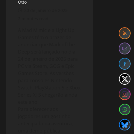
Otto
20 de janeiro de 2025
2 minutes read
A Mad Mimic e a Light Up
Games têm o prazer de
anunciar que Mark of the
Deep será lançado no dia
24 de janeiro de 2025 para
PC via Steam, GOG e Epic
Games Store. As versões
para consoles Nintendo
Switch, PlayStation 5 e Xbox
Series X|S chegarão ainda
este ano.
Para oferecer aos
jogadores um gostinho
antecipado da aventura,
uma demo pública