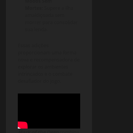
Modos Sem
Mortes:
Supere a ilha
amaldiçoada sem
morrer para consolidar
sua lenda.
Essas adições
proporcionam uma forma
nova e recompensadora de
explorar os ambientes
intrincados e o combate
desafiador do jogo.
Mark of the Deep
combina